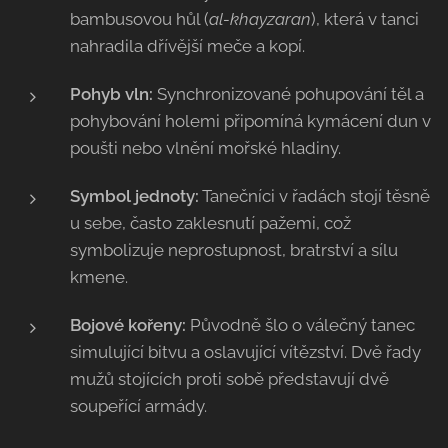
bambusovou hůl (
al-khayzaran
), která v tanci
nahradila dřívější meče a kopí.
Pohyb vln:
Synchronizované pohupování těl a
pohybování holemi připomíná kymácení dun v
poušti nebo vlnění mořské hladiny.
Symbol jednoty:
Tanečníci v řadách stojí těsně
u sebe, často zaklesnutí pažemi, což
symbolizuje neprostupnost, bratrství a sílu
kmene.
Bojové kořeny:
Původně šlo o válečný tanec
simulující bitvu a oslavující vítězství. Dvě řady
mužů stojících proti sobě představují dvě
soupeřící armády.