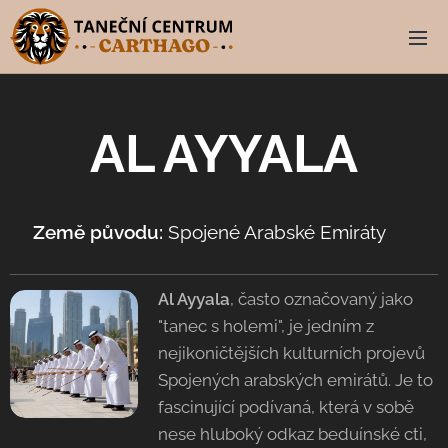
AL AYYALA
Země původu:
Spojené Arabské Emiráty 🇦🇪
Al Ayyala
, často označovaný jako
"tanec s holemi", je jedním z
nejikoničtějších kulturních projevů
Spojených arabských emirátů. Je to
fascinující podívaná, která v sobě
nese hluboký odkaz beduínské cti,