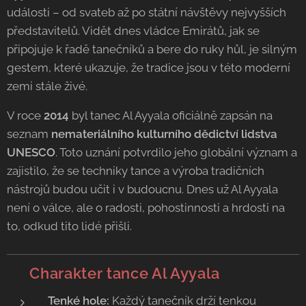
události – od svateb až po státní návštěvy nejvyšších
představitelů. Vidět dnes vládce Emirátů, jak se
připojuje k řadě tanečníků a bere do ruky hůl, je silným
gestem, které ukazuje, že tradice jsou v této moderní
zemi stále živé.
V roce
2014
byl tanec Al Ayyala oficiálně zapsán na
seznam
nemateriálního kulturního dědictví lidstva
UNESCO
. Toto uznání potvrdilo jeho globální význam a
zajistilo, že se techniky tance a výroba tradičních
nástrojů budou učit i v budoucnu. Dnes už Al Ayyala
není o válce, ale o radosti, pohostinnosti a hrdosti na
to, odkud tito lidé přišli.
💃 Charakter tance Al Ayyala
Tenké hole:
Každý tanečník drží tenkou