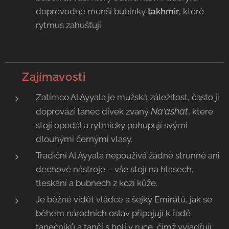
doprovodné menší bubínky
takhmir
, které
rytmus zahušťují.
💡 Zajímavosti
Zatímco Al Ayyala je mužská záležitost, často ji
Na'ashat
doprovází tanec dívek zvaný
, které
stojí opodál a rytmicky pohupují svými
dlouhými černými vlasy.
Tradiční Al Ayyala nepoužívá žádné strunné ani
dechové nástroje – vše stojí na hlasech,
tleskání a bubnech z kozí kůže.
Je běžné vidět vládce a šejky Emirátů, jak se
během národních oslav připojují k řadě
tanečníků a tančí s holí v ruce, čímž vyjadřují