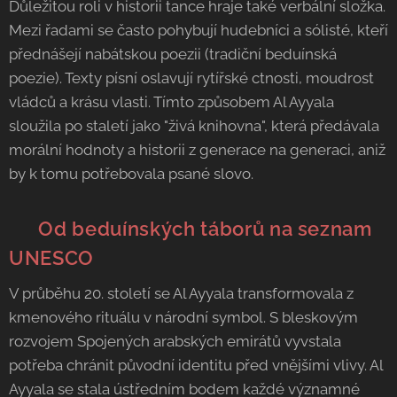
Důležitou roli v historii tance hraje také verbální složka.
Mezi řadami se často pohybují hudebníci a sólisté, kteří
přednášejí nabátskou poezii (tradiční beduínská
poezie). Texty písní oslavují rytířské ctnosti, moudrost
vládců a krásu vlasti. Tímto způsobem Al Ayyala
sloužila po staletí jako "živá knihovna", která předávala
morální hodnoty a historii z generace na generaci, aniž
by k tomu potřebovala psané slovo.
🌍 Od beduínských táborů na seznam
UNESCO
V průběhu 20. století se Al Ayyala transformovala z
kmenového rituálu v národní symbol. S bleskovým
rozvojem Spojených arabských emirátů vyvstala
potřeba chránit původní identitu před vnějšími vlivy. Al
Ayyala se stala ústředním bodem každé významné