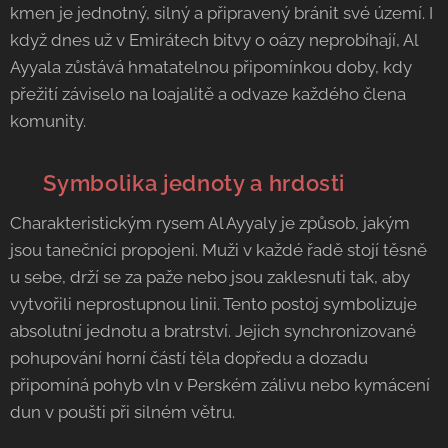
kmen je jednotný, silný a připravený bránit své území. I
když dnes už v Emirátech bitvy o oázy neprobíhají, Al
Ayyala zůstává hmatatelnou připomínkou doby, kdy
přežití záviselo na loajalitě a odvaze každého člena
komunity.
🤝 Symbolika jednoty a hrdosti
Charakteristickým rysem Al Ayyaly je způsob, jakým
jsou tanečníci propojeni. Muži v každé řadě stojí těsně
u sebe, drží se za paže nebo jsou zaklesnuti tak, aby
vytvořili neprostupnou linii. Tento postoj symbolizuje
absolutní jednotu a bratrství. Jejich synchronizované
pohupování horní částí těla dopředu a dozadu
připomíná pohyb vln v Perském zálivu nebo kymácení
dun v poušti při silném větru.