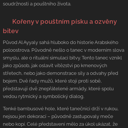
soudržnosti a pouštního života.
⚔️ Kořeny v pouštním písku a ozvěny
bitev
Původ Al Ayyaly sahá hluboko do historie Arabského
poloostrova. Původně nešlo o tanec v moderním slova
smyslu, ale o rituální simulaci bitvy. Tento tanec vznikl
jako způsob, jak oslavit vítězství po kmenových
střetech, nebo jako demonstrace síly a odvahy před
bojem. Dvě řady mužů, které stojí proti sobě,
představují dvě znepřátelené armády, které spolu
vedou rytmický a symbolický dialog.
Tenké bambusové hole, které tanečníci drží v rukou,
nejsou jen dekorací – původně zastupovaly meče
nebo kopí. Celé představení mělo za úkol ukázat, že