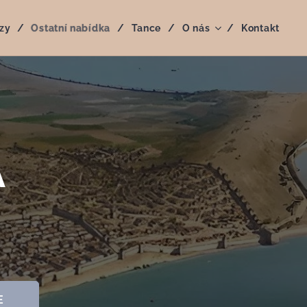
zy
Ostatní nabídka
Tance
O nás
Kontakt
A
E