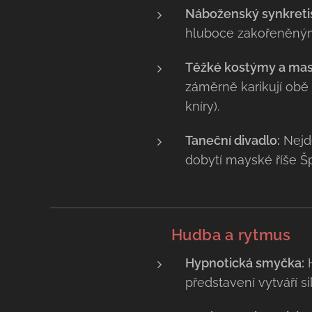
Náboženský synkreti
hluboce zakořeněným
Těžké kostýmy a mas
záměrně karikují obě 
kníry).
Taneční divadlo:
Nejde
dobytí mayské říše Š
🥁
Hudba a rytmus
Hypnotická smyčka:
H
představení vytváří s