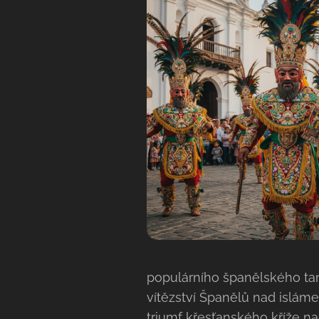
populárního španělského t
vítězství Španělů nad isláme
triumf křesťanského kříže n