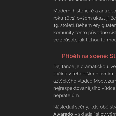
Moderní historické a antropo
roku 1872) ovšem ukazují, ž
19. století. Během éry guat
komunity tento původně čistě 
ve způsob, jak tichou formou
⚔️ Příběh na scéně: S
Děj tance je dramatickou, ve
začíná v tehdejším hlavním 
aztéckého vládce Moctezumy 
nejrespektovanějšího vůdce 
nepřátelům.
Následují scény, kde obě st
Alvarado
– skládají sliby vě