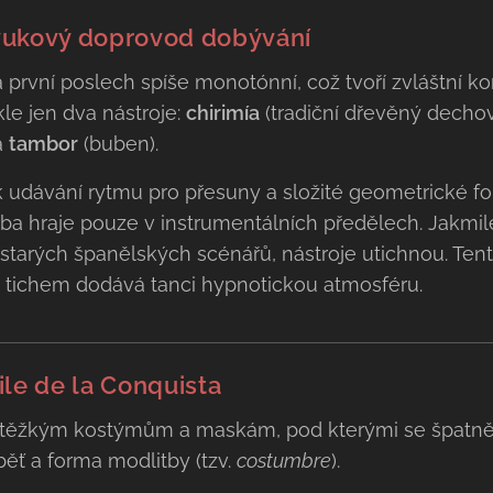
vukový doprovod dobývání
první poslech spíše monotónní, což tvoří zvláštní kon
le jen dva nástroje:
chirimía
(tradiční dřevěný dechov
a
tambor
(buben).
k udávání rytmu pro přesuny a složité geometrické fo
ba hraje pouze v instrumentálních předělech. Jakmile
starých španělských scénářů, nástroje utichnou. Ten
 tichem dodává tanci hypnotickou atmosféru.
ile de la Conquista
 těžkým kostýmům a maskám, pod kterými se špatně 
běť a forma modlitby (tzv.
costumbre
).