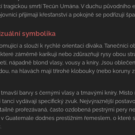
čí tragickou smrtí Tecún Umána. V duchu původního 
jovníci přijímají křesťanství a pokojně se podřizují š
izuální symbolika
romující a slouží k rychlé orientaci diváka. Tanečníci 
teré záměrně karikují nebo zdůrazňují rysy obou str
etí, nápadně blond vlasy, vousy a kníry. Jsou obleče
dou, na hlavách mají třírohé klobouky (nebo koruny 
tmavší barvy s černými vlasy a tmavými kníry. Místo m
ři tanci vydávají specifický zvuk. Nejvýraznější post
ailně prořezávaná, často ozdobená pestrými pery n
v Guatemale dodnes prestižním řemeslem, o které se
s
.