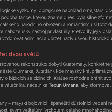
logické výzkumy (opírající se například o nejstarší 
e podoba tance, kterou známe dnes, byla silně zform
emalského národního obrození a romantismu si totiž
náboženský nástroj přivlastnily. Přetvořily jej v osl
 vzdorovat asimilaci a udržet naživu svou historicko
třet dvou světů
ršovanou rekonstrukcí dobytí Guatemaly, konkrétně pá
městě Q'umarkaj (Utatlán), kde mayský král přijímá z
o blížících se cizincích. Král se rozhodne bránit sv
a válečníka, náčelníka
Tecún Umána
, aby zformoval
rany – mayskí bojovníci i španělští důstojníci veden
rnosti svým velitelům. Vrcholem celého mnohahodinov