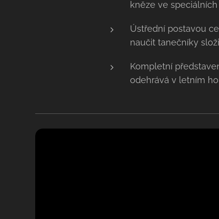
kněze ve speciálních
Ústřední postavou ce
naučit tanečníky slož
Kompletní představen
odehrává v letním ho