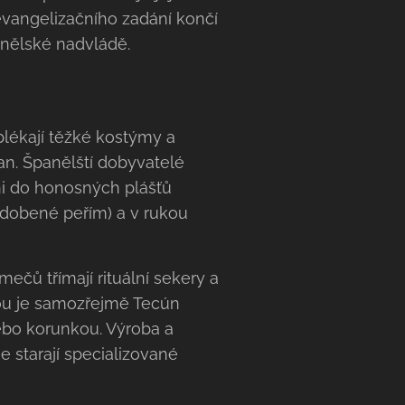
evangelizačního zadání končí
panělské nadvládě.
oblékají těžké kostýmy a
an. Španělští dobyvatelé
ni do honosných plášťů
zdobené peřím) a v rukou
ečů třímají rituální sekery a
avou je samozřejmě Tecún
ebo korunkou. Výroba a
 starají specializované