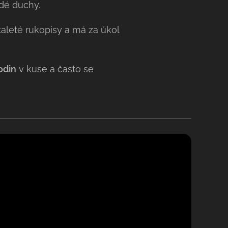
dé duchy.
 staleté rukopisy a má za úkol
odin
v kuse a často se