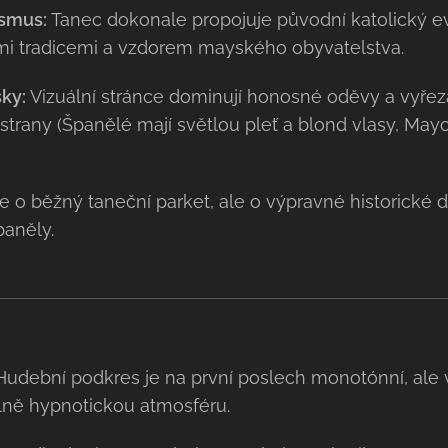
smus:
Tanec dokonale propojuje původní katolický e
i tradicemi a vzdorem mayského obyvatelstva.
ky:
Vizuální stránce dominují honosné oděvy a vyře
strany (Španělé mají světlou pleť a blond vlasy, May
 o běžný taneční parket, ale o výpravné historické d
paněly.
udební podkres je na první poslech monotónní, ale
ilně hypnotickou atmosféru.