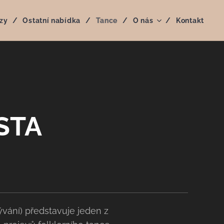
zy
Ostatní nabídka
Tance
O nás
Kontakt
STA
vání) představuje jeden z