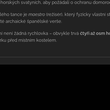
 horských svatyních, aby požádali o ochranu domoro
lého tance je
maestro
(režisér), který fyzicky vlastní
ité archaické španělské verše.
í není žádná rychlovka – obvykle trvá
čtyři až osm h
rku před místním kostelem.