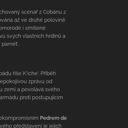
dochovaný scénář z Cobánu z
ována až ve druhé polovině
 domorodé i smíšené
avu svých vlastních hrdinů a
u paměť.
du říše K'iche'. Příběh
nepokojivou zprávu od
ou zemi a povolává svého
 armádu proti postupujícím
i nekompromisním
Pedrem de
ého představení je jejich