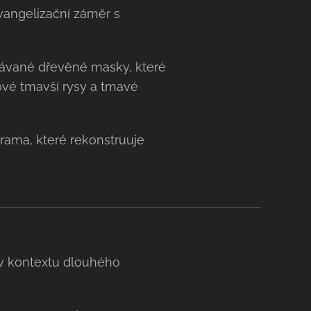
vangelizační záměr s
závané dřevěné masky, které
ové tmavší rysy a tmavé
rama, které rekonstruuje
 v kontextu dlouhého