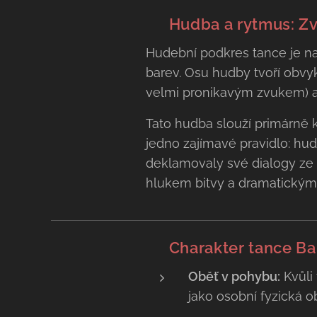
🥁 Hudba a rytmus: Z
Hudební podkres tance je na 
barev. Osu hudby tvoří obvyk
velmi pronikavým zvukem) 
Tato hudba slouží primárně 
jedno zajímavé pravidlo: hud
deklamovaly své dialogy ze 
hlukem bitvy a dramatickým
💃 Charakter tance Ba
Oběť v pohybu:
Kvůli
jako osobní fyzická o