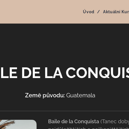
Úvod
Aktuální Kur
ILE DE LA CONQUI
Země původu:
Guatemala 🇬🇹
Baile de la Conquista
(Tanec dobý