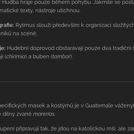
:
Hudba hraje pouze během pohybu. Jakmile se posta
tické texty, nástroje utichnou.
rafie:
Rytmus slouží především k organizaci složitý
čníků na scéně.
je:
Hudební doprovod obstarávají pouze dva tradiční 
i (
chirimía
) a buben (
tambor
).
pecifických masek a kostýmů je v Guatemale vážený
né dílny zvané
morerías
.
upení připravují tak, že jdou na katolickou mši, ale z