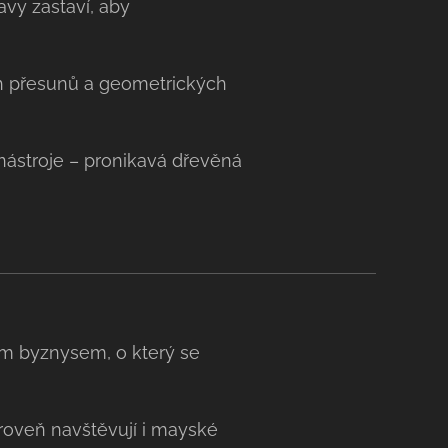
vy zastaví, aby
ch přesunů a geometrických
nástroje – pronikavá dřevěná
m byznysem, o který se
ároveň navštěvují i mayské