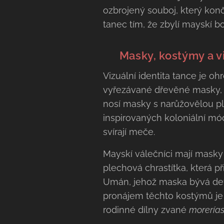
ozbrojený souboj, který kon
tanec tím, že zbylí mayskí bo
🎭 Masky, kostýmy a v
Vizuální identita tance je oh
vyřezávané dřevěné masky, k
nosí masky s narůžovělou pl
inspirovaných koloniální mó
svírají meče.
Mayskí válečníci mají masky 
plechová chrastítka, která p
Umán, jehož maska bývá det
pronájem těchto kostýmů je 
rodinné dílny zvané
morería