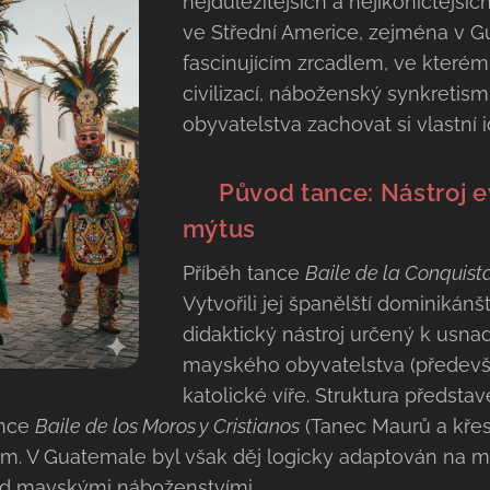
nejdůležitějších a nejikoničtějšíc
ve Střední Americe, zejména v Gu
fascinujícím zrcadlem, ve kterém
civilizací, náboženský synkreti
obyvatelstva zachovat si vlastní 
🎭 Původ tance: Nástroj e
mýtus
Příběh tance
Baile de la Conquist
Vytvořili jej španělští dominikánšt
didaktický nástroj určený k usn
mayského obyvatelstva (předevší
katolické víře. Struktura předsta
ance
Baile de los Moros y Cristianos
(Tanec Maurů a křesť
m. V Guatemale byl však děj logicky adaptován na mís
ad mayskými náboženstvími.