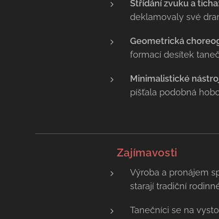
Střídání zvuku a ticha
deklamovaly své drama
Geometrická choreog
formací desítek tane
Minimalistické nástro
píšťala podobná hoboj
💡 Zajímavosti
Výroba a pronájem s
starají tradiční rodin
Tanečníci se na vysto