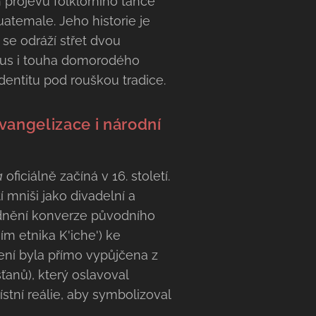
h projevů folklorního tance
atemale. Jeho historie je
 se odráží střet dvou
smus i touha domorodého
identitu pod rouškou tradice.
vangelizace i národní
a
oficiálně začíná v 16. století.
í mniši jako divadelní a
adnění konverze původního
m etnika K'iche') ke
vení byla přímo vypůjčena z
anů), který oslavoval
tní reálie, aby symbolizoval