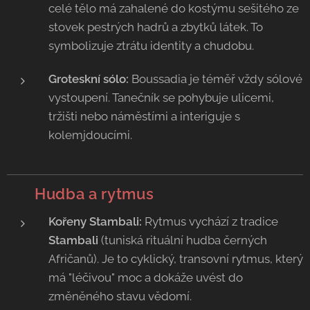
celé tělo má zahalené do kostýmu sešitého ze
stovek pestrých hadrů a zbytků látek. To
symbolizuje ztrátu identity a chudobu.
Groteskní sólo:
Boussadia je téměř vždy sólové
vystoupení. Tanečník se pohybuje ulicemi,
tržišti nebo náměstími a interiguje s
kolemjdoucími.
🥁
Hudba a rytmus
Kořeny Stambali:
Rytmus vychází z tradice
Stambali
(tuniská rituální hudba černých
Afričanů). Je to cyklický, transovní rytmus, který
má "léčivou" moc a dokáže uvést do
změněného stavu vědomí.