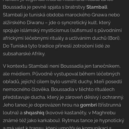
Boussadia je pevně spjata s bratrstvy
Stambali
.
Stambali je tuniská obdoba marockého Gnawa nebo
alžírského Diwanu – jde o syncretický kult, který
spojuje islámský mysticismus (súfismus) s původními
africkými léčebnými rituály a uctíváním duchů (Bori).
Do Tuniska tyto tradice přinesli zotročení lidé ze
subsaharské Afriky.
V kontextu Stambali není Boussadia jen tanečníkem,
ale médiem. Původně vystupoval během léčebných
obřadů, jejichž cílem bylo usmířit duchy, kteří posedli
nemocného člověka. Boussadia v těchto rituálech
představuje ducha, který je zároveň děsivý i ochranný.
Jeho tanec je doprovázen hrou na
gombri
(třístrunná
loutna) a
shqashiq
(kovové kastaněty, v Maghrebu
známé též jako karkabou). Rytmus tance je hypnotický
a má vést k transu, který umožňuje komunikaci s