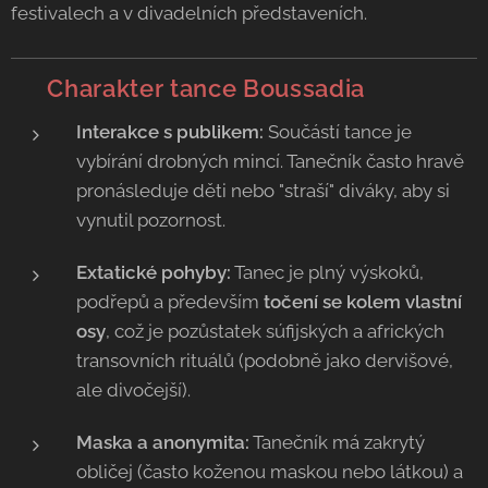
festivalech a v divadelních představeních.
💃 Charakter tance Boussadia
Interakce s publikem:
Součástí tance je
vybírání drobných mincí. Tanečník často hravě
pronásleduje děti nebo "straší" diváky, aby si
vynutil pozornost.
Extatické pohyby:
Tanec je plný výskoků,
podřepů a především
točení se kolem vlastní
osy
, což je pozůstatek súfijských a afrických
transovních rituálů (podobně jako dervišové,
ale divočejší).
Maska a anonymita:
Tanečník má zakrytý
obličej (často koženou maskou nebo látkou) a