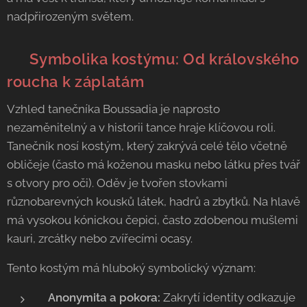
nadpřirozeným světem.
🎭 Symbolika kostýmu: Od královského
roucha k záplatám
Vzhled tanečníka Boussadia je naprosto
nezaměnitelný a v historii tance hraje klíčovou roli.
Tanečník nosí kostým, který zakrývá celé tělo včetně
obličeje (často má koženou masku nebo látku přes tvář
s otvory pro oči). Oděv je tvořen stovkami
různobarevných kousků látek, hadrů a zbytků. Na hlavě
má vysokou kónickou čepici, často zdobenou mušlemi
kauri, zrcátky nebo zvířecími ocasy.
Tento kostým má hluboký symbolický význam:
Anonymita a pokora:
Zakrytí identity odkazuje