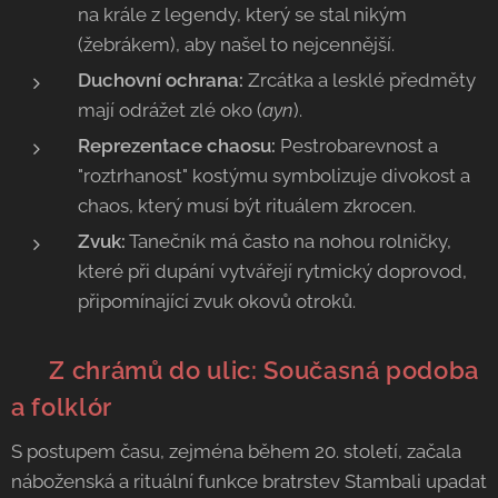
na krále z legendy, který se stal nikým
(žebrákem), aby našel to nejcennější.
Duchovní ochrana:
Zrcátka a lesklé předměty
mají odrážet zlé oko (
ayn
).
Reprezentace chaosu:
Pestrobarevnost a
"roztrhanost" kostýmu symbolizuje divokost a
chaos, který musí být rituálem zkrocen.
Zvuk:
Tanečník má často na nohou rolničky,
které při dupání vytvářejí rytmický doprovod,
připomínající zvuk okovů otroků.
🏙️
Z chrámů do ulic: Současná podoba
a folklór
S postupem času, zejména během 20. století, začala
náboženská a rituální funkce bratrstev Stambali upadat