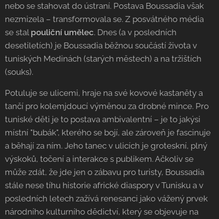
nebo se stahovat do ústraní. Postava Boussadia však
nezmizela – transformovala se. Z posvátného média
se stal
pouliční umělec
. Dnes (a v posledních
desetiletích) je Boussadia běžnou součástí života v
tuniských Medinách (starých městech) a na tržištích
(souks).
Potuluje se ulicemi, hraje na své kovové kastaněty a
tančí pro kolemjdoucí výměnou za drobné mince. Pro
tuniské děti je to postava ambivalentní – je to jakýsi
místní "bubák", kterého se bojí, ale zároveň je fascinuje
a běhají za ním. Jeho tanec v ulicích je groteskní, plný
výskoků, točení a interakce s publikem. Ačkoliv se
může zdát, že jde jen o zábavu pro turisty, Boussadia
stále nese tíhu historie africké diaspory v Tunisku a v
posledních letech zažívá renesanci jako vážený prvek
národního kulturního dědictví, který se objevuje na