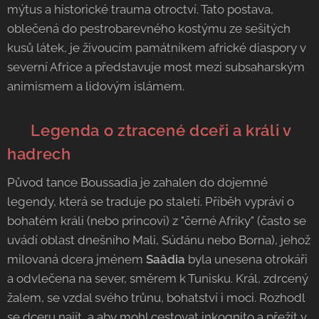
mýtus a historické trauma otroctví. Tato postava,
oblečená do pestrobarevného kostýmu ze sešitých
kusů látek, je živoucím památníkem africké diaspory v
severní Africe a představuje most mezi subsaharským
animismem a lidovým islámem.
🇹🇳
Legenda o ztracené dceři a králi v
hadrech
Původ tance Boussadia je zahalen do dojemné
legendy, která se traduje po staletí. Příběh vypráví o
bohatém králi (nebo princovi) z "černé Afriky" (často se
uvádí oblast dnešního Mali, Súdánu nebo Borna), jehož
milovaná dcera jménem
Saâdia
byla unesena otrokáři
a odvlečena na sever, směrem k Tunisku. Král, zdrcený
žalem, se vzdal svého trůnu, bohatství i moci. Rozhodl
se dceru najít, a aby mohl cestovat inkognito a přežít v