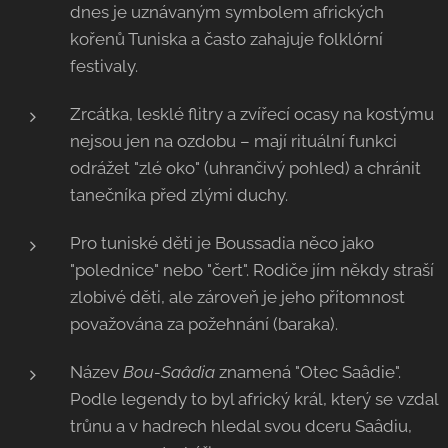
dnes je uznávaným symbolem afrických
kořenů Tuniska a často zahajuje folklórní
festivaly.
Zrcátka, lesklé flitry a zvířecí ocasy na kostýmu
nejsou jen na ozdobu – mají rituální funkci
odrážet "zlé oko" (uhrančivý pohled) a chránit
tanečníka před zlými duchy.
Pro tuniské děti je Boussadia něco jako
"polednice" nebo "čert". Rodiče jím někdy straší
zlobivé děti, ale zároveň je jeho přítomnost
považována za požehnání (baraka).
Název
Bou-Saâdia
znamená "Otec Saâdie".
Podle legendy to byl africký král, který se vzdal
trůnu a v hadrech hledal svou dceru Saâdiu,