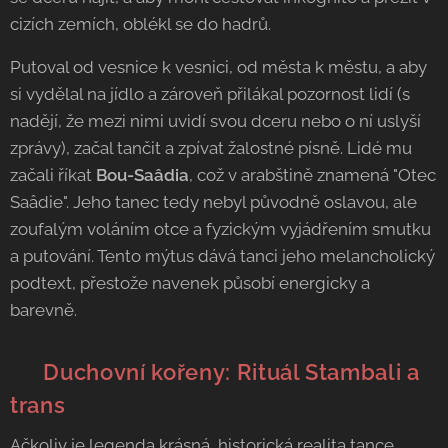
cizích zemích, oblékl se do hadrů.
Putoval od vesnice k vesnici, od města k městu, a aby
si vydělal na jídlo a zároveň přilákal pozornost lidí (s
nadějí, že mezi nimi uvidí svou dceru nebo o ní uslyší
zprávy), začal tančit a zpívat žalostné písně. Lidé mu
začali říkat
Bou-Saâdia
, což v arabštině znamená "Otec
Saâdie". Jeho tanec tedy nebyl původně oslavou, ale
zoufalým voláním otce a fyzickým vyjádřením smutku
a putování. Tento mýtus dává tanci jeho melancholický
podtext, přestože navenek působí energicky a
barevně.
🥁 Duchovní kořeny: Rituál Stambali a
trans
Ačkoliv je legenda krásná, historická realita tance