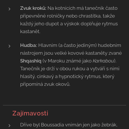
Zvuk kroků:
Na kotnících má tanečník často
připevněné rolničky nebo chrastítka, takže
každý jeho dupot a výskok doplňuje rytmus
kastanět.
Hudba:
Hlavním (a často jediným) hudebním
nástrojem jsou velké kovové kastaněty zvané
Shqashiq
(v Maroku známé jako
Karkabou
).
Tanečník je drží v obou rukou a vytváří s nimi
hlasitý, cinkavý a hypnotický rytmus, který
připomíná zvuk okovů.
💡 Zajímavosti
Dříve byl Boussadia vnímán jen jako žebrák,