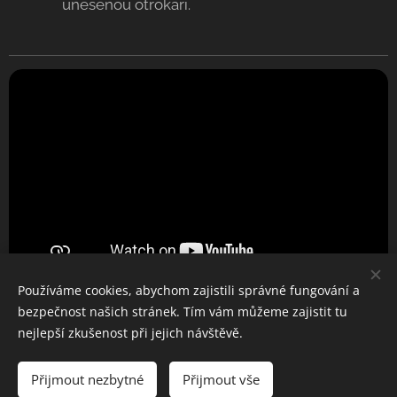
unesenou otrokáři.
Používáme cookies, abychom zajistili správné fungování a
bezpečnost našich stránek. Tím vám můžeme zajistit tu
nejlepší zkušenost při jejich návštěvě.
Tancuj srdcem
Přijmout nezbytné
Přijmout vše
Vytvořeno službou
Webnode
Cookies