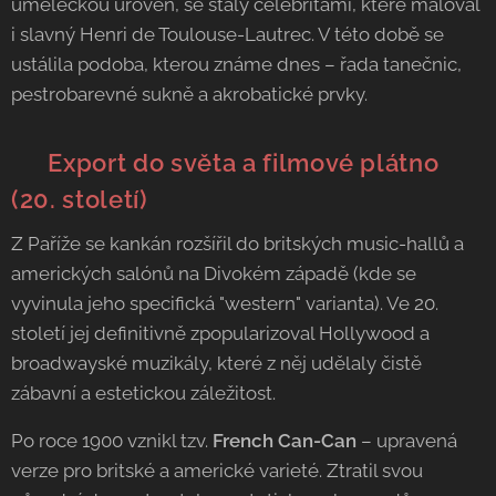
uměleckou úroveň, se staly celebritami, které maloval
i slavný Henri de Toulouse-Lautrec. V této době se
ustálila podoba, kterou známe dnes – řada tanečnic,
pestrobarevné sukně a akrobatické prvky.
🎬 Export do světa a filmové plátno
(20. století)
Z Paříže se kankán rozšířil do britských music-hallů a
amerických salónů na Divokém západě (kde se
vyvinula jeho specifická "western" varianta). Ve 20.
století jej definitivně zpopularizoval Hollywood a
broadwayské muzikály, které z něj udělaly čistě
zábavní a estetickou záležitost.
Po roce 1900 vznikl tzv.
French Can-Can
– upravená
verze pro britské a americké varieté. Ztratil svou