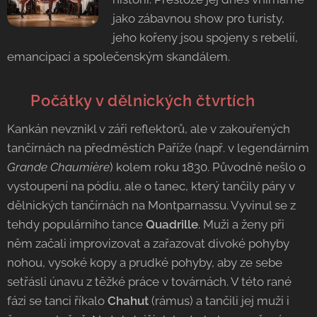
jako zábavnou show pro turisty,
jeho kořeny jsou spojeny s rebelií,
emancipací a společenským skandálem.
🇫🇷 Počátky v dělnických čtvrtích
Kankán nevznikl v záři reflektorů, ale v zakouřených
tančírnách na předměstích Paříže (např. v legendárním
Grande Chaumière
) kolem roku 1830. Původně nešlo o
vystoupení na pódiu, ale o tanec, který tančily páry v
dělnických tančírnách na Montparnassu. Vyvinul se z
tehdy populárního tance
Quadrille
. Muži a ženy při
něm začali improvizovat a zařazovat divoké pohyby
nohou,
vysoké kopy a prudké pohyby, aby ze sebe
setřásli únavu z těžké práce v továrnách. V této rané
fázi se tanci říkalo
Chahut
(rámus) a tančili jej muži i