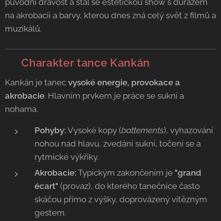
původní dravost a stal se estetickou show s důrazem
na akrobacii a barvy, kterou dnes zná celý svět z filmů a
muzikálů.
💃 Charakter tance Kankán
Kankán je tanec
vysoké energie, provokace a
akrobacie
. Hlavním prvkem je práce se sukní a
nohama.
Pohyby:
Vysoké kopy (
battements
), vyhazování
nohou nad hlavu, zvedání sukní, točení se a
rytmické výkřiky.
Akrobacie:
Typickým zakončením je
"grand
écart"
(provaz), do kterého tanečnice často
skáčou přímo z výšky, doprovázený vítězným
gestem.