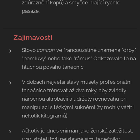
zdůraznění kopů) a smyčce hrající rychlé
pasáže.
💡 Zajímavosti
Slovo
cancan
ve francouzštině znamená "drby",
"pomluvy" nebo také "rámus". Odkazovalo to na
hlučnou povahu tanečnic.
V dobách největší slávy musely profesionální
tanečnice trénovat až dva roky, aby zvládly
náročnou akrobacii a udržely rovnováhu při
manipulaci s těžkými sukněmi (ty mohly vážit i
několik kilogramů).
Ačkoliv je dnes vnímán jako ženská záležitost,
v 19. století byli nejslavnějšími tanečníky