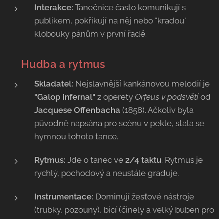
Interakce:
Tanečnice často komunikují s
publikem, pokřikují na něj nebo "kradou"
klobouky pánům v první řadě.
🎻 Hudba a rytmus
Skladatel:
Nejslavnější kankánovou melodií je
"Galop infernal"
z operety
Orfeus v podsvětí
od
Jacquese Offenbacha
(1858). Ačkoliv byla
původně napsána pro scénu v pekle, stala se
hymnou tohoto tance.
Rytmus:
Jde o tanec ve
2/4 taktu
. Rytmus je
rychlý, pochodový a neustále graduje.
Instrumentace:
Dominují žesťové nástroje
(trubky, pozouny), bicí (činely a velký buben pro