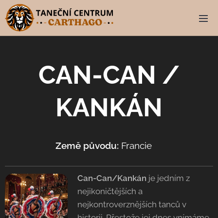
CAN-CAN /
KANKÁN
Země původu:
Francie
🇫🇷
Can-Can/
Kankán
je jedním z
nejikoničtějších a
nejkontroverznějších tanců v
historii. Přestože jej dnes vnímáme