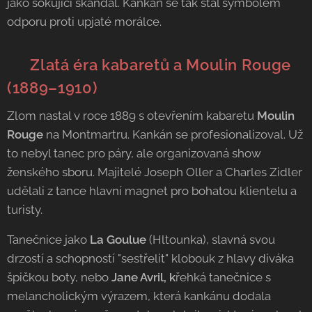
jako šokující skandál. Kankán se tak stal symbolem
odporu proti upjaté morálce.
👯‍♀️ Zlatá éra kabaretů a Moulin Rouge
(1889–1910)
Zlom nastal v roce 1889 s otevřením kabaretu
Moulin
Rouge
na Montmartru. Kankán se profesionalizoval. Už
to nebyl tanec pro páry, ale organizovaná show
ženského sboru. Majitelé Joseph Oller a Charles Zidler
udělali z tance hlavní magnet pro bohatou klientelu a
turisty.
Tanečnice jako
La Goulue
(Hltounka), slavná svou
drzostí a schopností "sestřelit" klobouk z hlavy diváka
špičkou boty, nebo
Jane Avril, k
řehká tanečnice s
melancholickým výrazem, která kankánu dodala