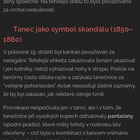
ženy společně. Na tehdejší dobu to bylo považováno
za vrchol neslušnosti.
👮
Tanec jako symbol skandálu (1850–
1880)
V polovině 19. století byl kankán považován za
nelegální. Tehdejší etiketa zakazovala ženám ukazovat
i jen kotníky, natož vyhazovat nohy k stropu. Policie na
tančírny často dělala razie a zatýkala tanečnice za
"veřejné pohoršování". Avšak neexistují žádné záznamy,
že by byl zakázán, jak některé zdroje tvrdí.
Provokace nespočívala jen v tanci, ale i v tom, že
tanečnice při vysokých kopech odhalovaly
pantalony
(spodní prádlo), které měly tehdy v rozkroku šev
otevřený – což bylo v kombinaci s tancem vnímáno