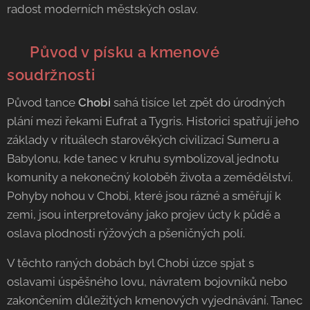
radost moderních městských oslav.
🇮🇶
Původ v písku a kmenové
soudržnosti
Původ tance
Chobi
sahá tisíce let zpět do úrodných
plání mezi řekami Eufrat a Tygris. Historici spatřují jeho
základy v rituálech starověkých civilizací Sumeru a
Babylonu, kde tanec v kruhu symbolizoval jednotu
komunity a nekonečný koloběh života a zemědělství.
Pohyby nohou v Chobi, které jsou rázné a směřují k
zemi, jsou interpretovány jako projev úcty k půdě a
oslava plodnosti rýžových a pšeničných polí.
V těchto raných dobách byl Chobi úzce spjat s
oslavami úspěšného lovu, návratem bojovníků nebo
zakončením důležitých kmenových vyjednávání. Tanec