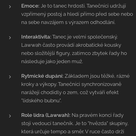
Emoce:
Je to tanec hrdosti. Tanečníci udržují
vzpřímený postoj a hledí přímo před sebe nebo
na sebe navzájem s výrazem odhodlání.
Interaktivita:
Tanec je velmi společenský.
Lawwah často provádí akrobatické kousky
nebo složitější figury, zatímco zbytek řady ho
následuje jako jeden muž.
Rytmické dupání:
Základem jsou těžké, rázné
kroky a výkopy. Tanečníci synchronizovaně
narážejí chodidly o zem, což vytváří efekt
"lidského bubnu".
Role lídra (Lawwah):
Na pravém konci řady
stojí vedoucí tanečník. Je to "hvězda" skupiny,
která určuje tempo a směr. V ruce často drží