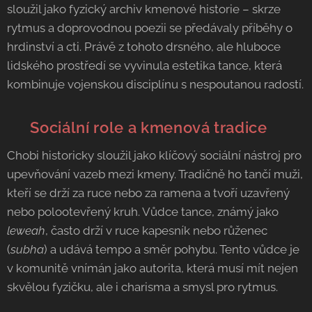
sloužil jako fyzický archiv kmenové historie – skrze
rytmus a doprovodnou poezii se předávaly příběhy o
hrdinství a cti. Právě z tohoto drsného, ale hluboce
lidského prostředí se vyvinula estetika tance, která
kombinuje vojenskou disciplínu s nespoutanou radostí.
🤝 Sociální role a kmenová tradice
Chobi historicky sloužil jako klíčový sociální nástroj pro
upevňování vazeb mezi kmeny. Tradičně ho tančí muži,
kteří se drží za ruce nebo za ramena a tvoří uzavřený
nebo polootevřený kruh. Vůdce tance, známý jako
leweah
, často drží v ruce kapesník nebo růženec
(
subha
) a udává tempo a směr pohybu. Tento vůdce je
v komunitě vnímán jako autorita, která musí mít nejen
skvělou fyzičku, ale i charisma a smysl pro rytmus.