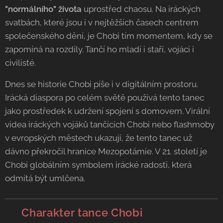
"normálního" života
uprostřed chaosu. Na iráckých
svatbách, které jsou i v nejtěžších časech centrem
společenského dění, je Chobi tím momentem, kdy se
zapomíná na rozdíly. Tančí ho mladí i staří, vojáci i
civilisté.
Dnes se historie Chobi píše i v digitálním prostoru.
Irácká diaspora po celém světě používá tento tanec
jako prostředek k udržení spojení s domovem. Virální
videa iráckých vojáků tančících Chobi nebo flashmoby
v evropských městech ukazují, že tento tanec už
dávno překročil hranice Mezopotámie. V 21. století je
Chobi globálním symbolem irácké radosti, která
odmítá být umlčena.
💃 Charakter tance Chobi