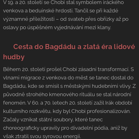
V 19. a 20. století se Chobi stal symbolem iráckého
venkova a beduínské hrdosti. Tančil se při každé
významné příležitosti – od svateb přes obřízky až po
oslavy po úspěšném vyjednávání mezi klany.
🎺 Cesta do Bagdádu a zlatá éra lidové
hudby
Během 20. století prošel Chobi zásadní transformací. S
vlnami migrace z venkova do měst se tanec dostal do
Bagdádu, kde se smísil s městskými hudebními vlivy. Z
původně strohého kmenového rituálu se stal národní
fenomén. V 60. a 70. letech 20. století zažil Irák období
kulturního rozkvětu, kdy byl Chobi profesionalizován.
Začaly vznikat státní soubory, které tanec
choreograficky upravily pro divadelní pódia, aniž by
však ztratil svou syrovou energii.