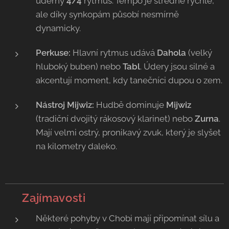
úderný
4/4
rytmus. Tempo je středně rychlé,
ale díky synkopám působí nesmírně
dynamicky.
Perkuse:
Hlavní rytmus udává
Dahola
(velký
hluboký buben) nebo
Tabl
. Údery jsou silné a
akcentují moment, kdy tanečníci dupou o zem.
Nástroj Mijwiz:
Hudbě dominuje
Mijwiz
(tradiční dvojitý rákosový klarinet) nebo
Zurna
.
Mají velmi ostrý, pronikavý zvuk, který je slyšet
na kilometry daleko.
💡 Zajímavosti
Některé pohyby v Chobi mají připomínat sílu a