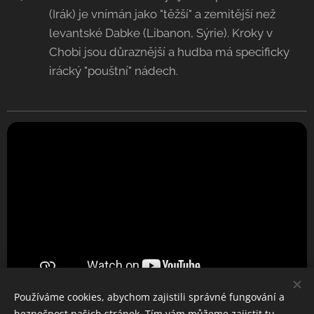
(Irák) je vnímán jako "těžší" a zemitější než
levantské Dabke (Libanon, Sýrie). Kroky v
Chobi jsou důraznější a hudba má specificky
irácký "pouštní" nádech.
Používáme cookies, abychom zajistili správné fungování a
bezpečnost našich stránek. Tím vám můžeme zajistit tu