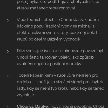
postoj býka, což podtrhuje archetypální sílu,
kterou má tanec reprezentovat.
V posledních letech se Chobi stal základem
iráckého popu. Tradiční rytmy se míchají s
elektronickými syntezátory, což z něj dělá hit
klubů po celém Blízkém východě.
Díky své agresivní a disciplinované povaze byl
Chobi často tancován vojáky jako způsob
uvolnění napětí a posílení morálky.
Točení kapesníkem v ruce lídra není jen pro
ozdobu – slouží jako vizuální signál pro zbytek
řady, kdy se mění typ kroku nebo kdy se tanec
zrychluje.
Chobi vs. Dabke:
I když jsou si podobné, Chobi