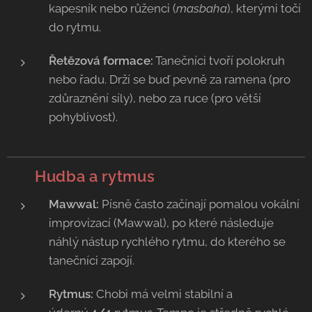
kapesník nebo růženci (
masbaha
), kterými točí
do rytmu.
Řetězová formace:
Tanečníci tvoří polokruh
nebo řadu. Drží se buď pevně za ramena (pro
zdůraznění síly), nebo za ruce (pro větší
pohyblivost).
🥁
Hudba a rytmus
Mawwal:
Písně často začínají pomalou vokální
improvizací (Mawwal), po které následuje
náhlý nástup rychlého rytmu, do kterého se
tanečníci zapojí.
Rytmus:
Chobi má velmi stabilní a