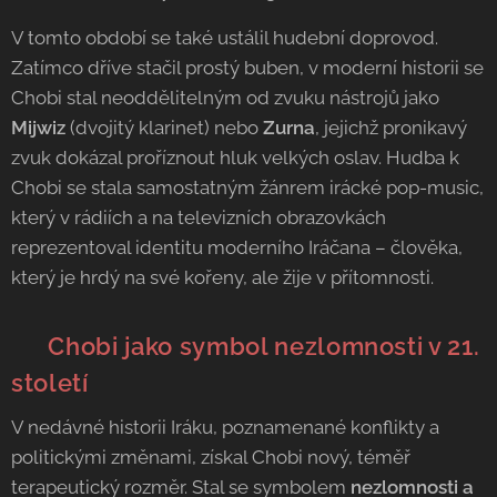
V tomto období se také ustálil hudební doprovod.
Zatímco dříve stačil prostý buben, v moderní historii se
Chobi stal neoddělitelným od zvuku nástrojů jako
Mijwiz
(dvojitý klarinet) nebo
Zurna
, jejichž pronikavý
zvuk dokázal proříznout hluk velkých oslav. Hudba k
Chobi se stala samostatným žánrem irácké pop-music,
který v rádiích a na televizních obrazovkách
reprezentoval identitu moderního Iráčana – člověka,
který je hrdý na své kořeny, ale žije v přítomnosti.
🌍 Chobi jako symbol nezlomnosti v 21.
století
V nedávné historii Iráku, poznamenané konflikty a
politickými změnami, získal Chobi nový, téměř
terapeutický rozměr. Stal se symbolem
nezlomnosti a