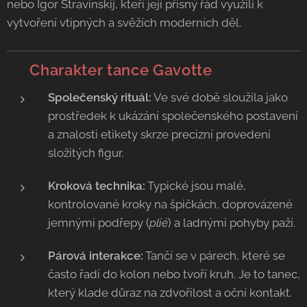
nebo Igor Stravinskij, kteří její přísný řád využili k
vytvoření vtipných a svěžích moderních děl.
💃 Charakter tance Gavotte
Společenský rituál:
Ve své době sloužila jako
prostředek k ukázání společenského postavení
a znalosti etikety skrze precizní provedení
složitých figur.
Kroková technika:
Typické jsou malé,
kontrolované kroky na špičkách, doprovázené
jemnými podřepy (
plié
) a ladnými pohyby paží.
Párová interakce:
Tančí se v párech, které se
často řadí do kolon nebo tvoří kruh. Je to tanec,
který klade důraz na zdvořilost a oční kontakt.