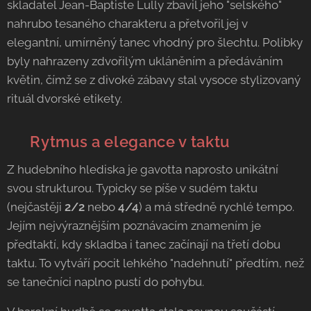
skladatel Jean-Baptiste Lully zbavil jeho "selského"
nahrubo tesaného charakteru a přetvořil jej v
elegantní, umírněný tanec vhodný pro šlechtu. Polibky
byly nahrazeny zdvořilým ukláněním a předáváním
květin, čímž se z divoké zábavy stal vysoce stylizovaný
rituál dvorské etikety.
🎼 Rytmus a elegance v taktu
Z hudebního hlediska je gavotta naprosto unikátní
svou strukturou. Typicky se píše v sudém taktu
(nejčastěji
2/2
nebo
4/4
) a má středně rychlé tempo.
Jejím nejvýraznějším poznávacím znamením je
předtaktí, kdy skladba i tanec začínají na třetí dobu
taktu. To vytváří pocit lehkého "nadehnutí" předtím, než
se tanečníci naplno pustí do pohybu.