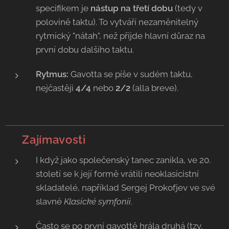
specifikem je
nástup na třetí dobu
(tedy v
polovině taktu). To vytváří nezaměnitelný
rytmický "nátah", než přijde hlavní důraz na
první dobu dalšího taktu.
Rytmus:
Gavotta se píše v sudém taktu,
nejčastěji
4/4
nebo
2/2
(alla breve).
💡 Zajímavosti
I když jako společenský tanec zanikla, ve 20.
století se k její formě vrátili neoklasicistní
skladatelé, například Sergej Prokofjev ve své
slavné
Klasické symfonii
.
Často se po první gavottě hrála druhá (tzv.