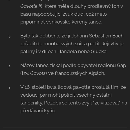
Gavotte II
), která měla dlouhý prodlevný tón v
basu napodobující zvuk dud, což mělo
připomínat venkovské kořeny tance.
Byla tak oblíbená, že ji Johann Sebastian Bach
zařadil do mnoha svých suit a partit. Její vliv je
patrný i v dílech Händela nebo Glucka.
Název tanec získal podle obyvatel regionu Gap
(tzv.
Gavots
) ve francouzských Alpách.
V 16. století byla lidová gavotta proslulá tím, že
vedoucí pár mohl políbit všechny ostatní
tanečníky. Později se tento zvyk "zcivilizoval" na
předávání kytic.