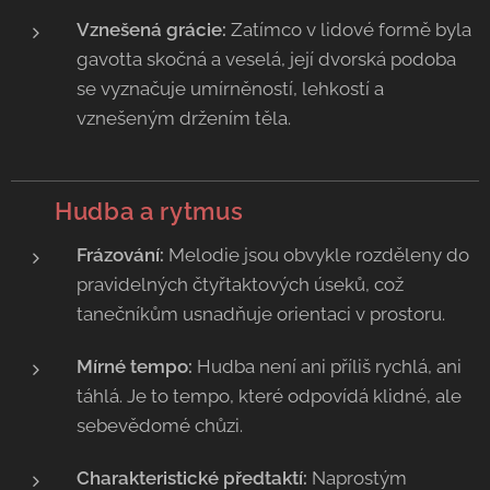
Vznešená grácie:
Zatímco v lidové formě byla
gavotta skočná a veselá, její dvorská podoba
se vyznačuje umírněností, lehkostí a
vznešeným držením těla.
🥁
Hudba a rytmus
Frázování:
Melodie jsou obvykle rozděleny do
pravidelných čtyřtaktových úseků, což
tanečníkům usnadňuje orientaci v prostoru.
Mírné tempo:
Hudba není ani příliš rychlá, ani
táhlá. Je to tempo, které odpovídá klidné, ale
sebevědomé chůzi.
Charakteristické předtaktí:
Naprostým