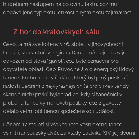
hudebním nástupem na polovinu taktu, což mu
dodává jeho typickou lehkost a rytmickou zajímavost.
🏔️ Z hor do královských sálů
Gavotta má své kořeny v 16. století v jihovýchodní
Francii, konkrétně v regionu Dauphiné. Její název je
odvozen od slova "gavot", což bylo označení pro
obyvatele oblasti Gap. Původně šlo o energický lidový
tanec v kruhu nebo v řadách, který byl plný poskoků a
radosti. Jedním z nejvýraznějších (a pro církev tehdy
skandálních) prvků byla tradice, kdy si tanečníci v
průběhu tance vyměňovali polibky, což z gavotty
dělalo velmi oblíbenou společenskou událost.
Během 17. století si však tohoto vesnického tance
všiml francouzský dvůr. Za vlády Ludvíka XIV. jej dvorní