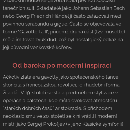
V barokní hudbě se gavotta stala pevnou součástí
tanečních suit. Skladatelé jako Johann Sebastian Bach
nebo Georg Friedrich Händel ji často zařazovali mezi
povinnou sarabandu a gigue. Často se objevovala ve
formě "Gavotte I a II", přičemž druhá část (tzv. musette)
měla imitovat zvuk dud, což byl nostalgický odkaz na
její původní venkovské kořeny.
🏛️ Od baroka po moderní inspiraci
Ačkoliv zlatá éra gavotty jako společenského tance
skončila s francouzskou revolucí, její hudební forma
žila dál. V 19. století se stala předmětem stylizace v
operách a baletech, kde měla evokovat atmosféru
"starých dobrých časů" aristokracie. S příchodem
neoklasicismu ve 20. století se k ní vrátili i moderní
mistři jako Sergej Prokofjev (v jeho Klasické symfonii)