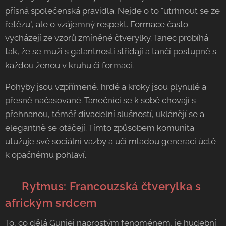
přísná společenská pravidla. Nejde o to "utrhnout se ze
řetězu", ale o vzájemný respekt. Formace často
vycházejí ze vzorů zmíněné čtverylky. Tanec probíhá
tak, že se muži s galantností střídají a tančí postupně s
každou ženou v kruhu či formaci.
Pohyby jsou vzpřímené, hrdé a kroky jsou plynulé a
přesně načasované. Tanečníci se k sobě chovají s
přehnanou, téměř divadelní slušností, uklánějí se a
elegantně se otáčejí. Tímto způsobem komunita
utužuje své sociální vazby a učí mladou generaci úctě
k opačnému pohlaví.
🥁 Rytmus: Francouzská čtverylka s
africkým srdcem
To, co dělá Gunjei naprostým fenoménem, je hudební