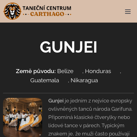
GUNJEI
Země původu:
Belize 🇧🇿, Honduras 🇭🇳,
Guatemala 🇬🇹, Nikaragua 🇳🇮
Gunjei
je jedním z nejvíce evropsky
ovlivněných tanců národa Garifuna.
Připomíná klasické čtverylky nebo
lidové tance v párech. Typickým
znakem je, že muži často používají