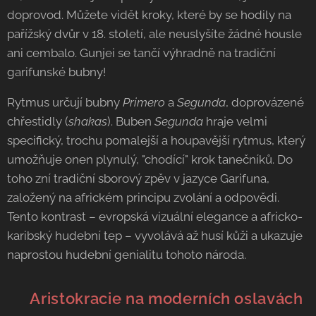
doprovod. Můžete vidět kroky, které by se hodily na
pařížský dvůr v 18. století, ale neuslyšíte žádné housle
ani cembalo. Gunjei se tančí výhradně na tradiční
garifunské bubny!
Rytmus určují bubny
Primero
a
Segunda
, doprovázené
chřestidly (
shakas
). Buben
Segunda
hraje velmi
specifický, trochu pomalejší a houpavější rytmus, který
umožňuje onen plynulý, "chodící" krok tanečníků. Do
toho zní tradiční sborový zpěv v jazyce Garifuna,
založený na africkém principu zvolání a odpovědi.
Tento kontrast – evropská vizuální elegance a africko-
karibský hudební tep – vyvolává až husí kůži a ukazuje
naprostou hudební genialitu tohoto národa.
🥂 Aristokracie na moderních oslavách