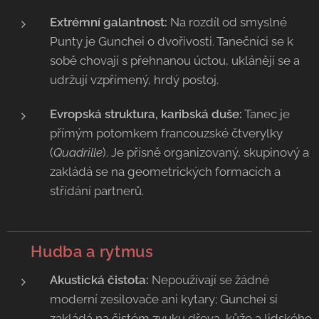
Extrémní galantnost:
Na rozdíl od smyslné
Punty je Gunchei o dvořivosti. Tanečníci se k
sobě chovají s přehnanou úctou, uklánějí se a
udržují vzpřímený, hrdý postoj.
Evropská struktura, karibská duše:
Tanec je
přímým potomkem francouzské čtverylky
(
Quadrille
). Je přísně organizovaný, skupinový a
zakládá se na geometrických formacích a
střídání partnerů.
🥁 Hudba a rytmus
Akustická čistota:
Nepoužívají se žádné
moderní zesilovače ani kytary; Gunchei si
zakládá na čistém zvuku dřeva, kůže a lidského