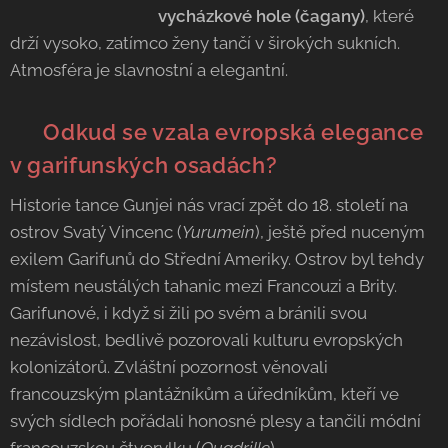
vycházkové hole (čagany)
, které
drží vysoko, zatímco ženy tančí v širokých sukních.
Atmosféra je slavnostní a elegantní.
🎩 Odkud se vzala evropská elegance
v garifunských osadách?
Historie tance Gunjei nás vrací zpět do 18. století na
ostrov Svatý Vincenc (
Yurumein
), ještě před nuceným
exilem Garifunů do Střední Ameriky. Ostrov byl tehdy
místem neustálých tahanic mezi Francouzi a Brity.
Garifunové, i když si žili po svém a bránili svou
nezávislost, bedlivě pozorovali kulturu evropských
kolonizátorů. Zvláštní pozornost věnovali
francouzským plantážníkům a úředníkům, kteří ve
svých sídlech pořádali honosné plesy a tančili módní