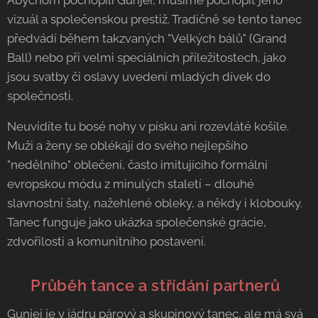
Abychom pochopili Gunjei, musíme pochopit jeho
vizuál a společenskou prestiž. Tradičně se tento tanec
předvádí během takzvaných "Velkých bálů" (Grand
Ball) nebo při velmi speciálních příležitostech, jako
jsou svatby či oslavy uvedení mladých dívek do
společnosti.
Neuvidíte tu bosé nohy v písku ani rozevláté košile.
Muži a ženy se oblékají do svého nejlepšího
"nedělního" oblečení, často imitujícího formální
evropskou módu z minulých staletí – dlouhé
slavnostní šaty, nažehlené obleky, a někdy i klobouky.
Tanec funguje jako ukázka společenské grácie,
zdvořilosti a komunitního postavení.
🔄 Průběh tance a střídání partnerů
Gunjei je v jádru párový a skupinový tanec, ale má svá