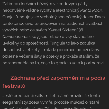
Zatímco dnešním běžným víkendovým párty
neochvějně vládne rychlý a elektronický
Punta Rock
,
Gunjei funguje jako vrcholný společenský dekor. Dnes
tento tanec uvidíte především na tradičních svatbách,
výročích nebo oslavách "Sweet Sixteen" (či
Quinceañeras
), kdy jsou mladé dívky slavnostně
uváděny do společnosti. Funguje to jako zkouška
dospělosti a etikety – mladá generace odloží džíny,
oblékne večerní šaty a obleky a prokáže starším, že
nezapomněla na to, co je to grácie a úcta k partnerovi.
🌍 Záchrana před zapomněním a pódia
festivalů
Ještě před pár desítkami let reálně hrozilo, že tento
elegantní styl zcela vymře, protože mládež o "staré
tance" ztrácela zájem. Zásadní zlom přineslo až