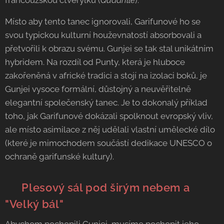
francouzskou čtverylku (
Quadrille
).
Místo aby tento tanec ignorovali, Garifunové ho se
svou typickou kulturní houževnatostí absorbovali a
přetvořili k obrazu svému. Gunjei se tak stal unikátním
hybridem. Na rozdíl od Punty, která je hluboce
zakořeněná v africké tradici a stojí na izolaci boků, je
Gunjei vysoce formální, důstojný a neuvěřitelně
elegantní společenský tanec. Je to dokonalý příklad
toho, jak Garifunové dokázali spolknout evropský vliv,
ale místo asimilace z něj udělali vlastní umělecké dílo
(které je mimochodem součástí dedikace UNESCO o
ochraně garifunské kultury).
👗 Plesový sál pod širým nebem a
"Velký bál"