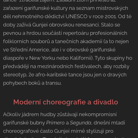
zařazení garifunské kultury na seznam mistrovských
děl nehmotného dědictví UNESCO v roce 2001. Od té
doby zažívá Gunjei obrovskou renesanci. Stalo se
pevnou a hrdou součástí repertoáru profesionálních
folklorních souborů a tanečních akademií (a to nejen
ve Střední Americe, ale i v obrovské garifunské
diaspoře v New Yorku nebo Kalifornii). Tyto skupiny ho
předvádějí na mezinárodních festivalech, aby rozbily
stereotyp, že afro-karibské tance jsou jen o dravých
pohybech boků a transu.
🎭 Moderní choreografie a divadlo
Ačkoliv jádrem hudby zůstávají nekompromisní
garifunské bubny
Primero
a
Segunda
, dnešní mladí
choreografové často Gunjei mírně stylizují pro