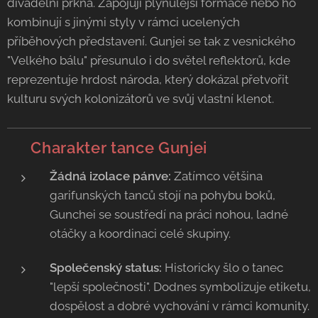
divadelní prkna. Zapojují plynulejší formace nebo ho
kombinují s jinými styly v rámci ucelených
příběhových představení. Gunjei se tak z vesnického
"Velkého bálu" přesunulo i do světel reflektorů, kde
reprezentuje hrdost národa, který dokázal přetvořit
kulturu svých kolonizátorů ve svůj vlastní klenot.
💃 Charakter tance Gunjei
Žádná izolace pánve:
Zatímco většina
garifunských tanců stojí na pohybu boků,
Gunchei se soustředí na práci nohou, ladné
otáčky a koordinaci celé skupiny.
Společenský status:
Historicky šlo o tanec
"lepší společnosti". Dodnes symbolizuje etiketu,
dospělost a dobré vychování v rámci komunity.