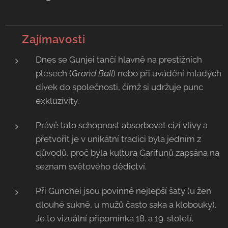
💡 Zajímavosti
Dnes se Gunjei tančí hlavně na prestižních
plesech (
Grand Ball
) nebo při uvádění mladých
dívek do společnosti, čímž si udržuje punc
exkluzivity.
Právě tato schopnost absorbovat cizí vlivy a
přetvořit je v unikátní tradici byla jedním z
důvodů, proč byla kultura Garifunů zapsána na
seznam světového dědictví.
Při Gunchei jsou povinné nejlepší šaty (u žen
dlouhé sukně, u mužů často saka a klobouky).
Je to vizuální připomínka 18. a 19. století.