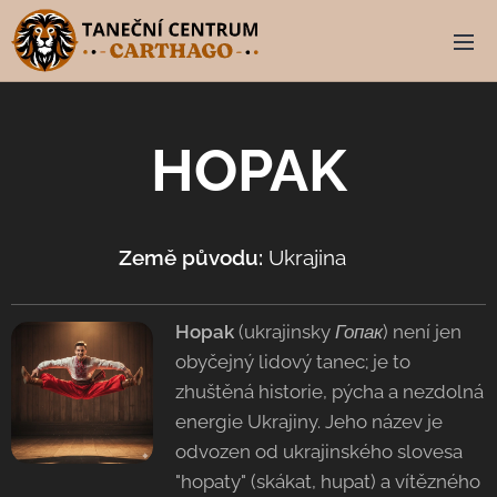
HOPAK
Země původu:
Ukrajina 🇺🇦
Hopak
(ukrajinsky
Гопак
) není jen
obyčejný lidový tanec; je to
zhuštěná historie, pýcha a nezdolná
energie Ukrajiny. Jeho název je
odvozen od ukrajinského slovesa
"hopaty" (skákat, hupat) a vítězného