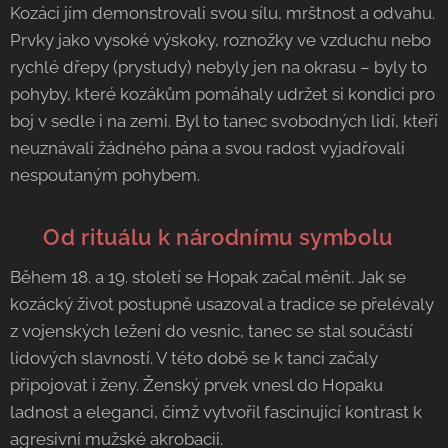
Kozáci jím demonstrovali svou sílu, mrštnost a odvahu.
Prvky jako vysoké výskoky, roznožky ve vzduchu nebo
rychlé dřepy (prystudy) nebyly jen na okrasu – byly to
pohyby, které kozákům pomáhaly udržet si kondici pro
boj v sedle i na zemi. Byl to tanec svobodných lidí, kteří
neuznávali žádného pána a svou radost vyjadřovali
nespoutaným pohybem.
💃 Od rituálu k národnímu symbolu
Během 18. a 19. století se Hopak začal měnit. Jak se
kozácký život postupně usazoval a tradice se přelévaly
z vojenských ležení do vesnic, tanec se stal součástí
lidových slavností. V této době se k tanci začaly
připojovat i ženy. Ženský prvek vnesl do Hopaku
ladnost a eleganci, čímž vytvořil fascinující kontrast k
agresivní mužské akrobacii.