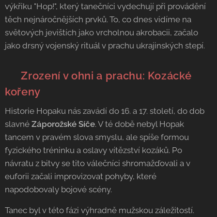
výkřiku "Hop!", který tanečníci vydechují při provádění
těch nejnáročnějších prvků. To, co dnes vidíme na
světových jevištích jako vrcholnou akrobacii, začalo
jako drsný vojenský rituál v prachu ukrajinských stepí.
⚔️ Zrození v ohni a prachu: Kozácké
kořeny
Historie Hopaku nás zavádí do 16. a 17. století, do dob
slavné
Záporožské Síče
. V té době nebyl Hopak
tancem v pravém slova smyslu, ale spíše formou
fyzického tréninku a oslavy vítězství kozáků. Po
návratu z bitvy se tito válečníci shromažďovali a v
euforii začali improvizovat pohyby, které
napodobovaly bojové scény.
Tanec byl v této fázi výhradně mužskou záležitostí.