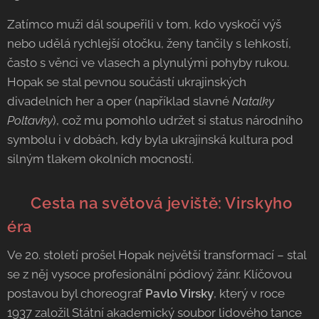
Zatímco muži dál soupeřili v tom, kdo vyskočí výš
nebo udělá rychlejší otočku, ženy tančily s lehkostí,
často s věnci ve vlasech a plynulými pohyby rukou.
Hopak se stal pevnou součástí ukrajinských
divadelních her a oper (například slavné
Natalky
Poltavky
), což mu pomohlo udržet si status národního
symbolu i v dobách, kdy byla ukrajinská kultura pod
silným tlakem okolních mocností.
🎭 Cesta na světová jeviště: Virskyho
éra
Ve 20. století prošel Hopak největší transformací – stal
se z něj vysoce profesionální pódiový žánr. Klíčovou
postavou byl choreograf
Pavlo Virsky
, který v roce
1937 založil Státní akademický soubor lidového tance