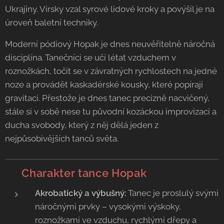
Ukrajiny. Virsky vzal syrové lidové kroky a povýšil je na
úroveň baletní techniky.
Moderní pódiový Hopak je dnes neuvěřitelně náročná
disciplína. Tanečníci se učí létat vzduchem v
roznožkách, točit se v závratných rychlostech na jedné
noze a provádět kaskadérské kousky, které popírají
gravitaci. Přestože je dnes tanec precizně nacvičený,
stále si v sobě nese tu původní kozáckou improvizaci a
ducha svobody, který z něj dělá jeden z
nejpůsobivějších tanců světa.
💃 Charakter tance Hopak
Akrobatický a výbušný:
Tanec je proslulý svými
náročnými prvky – vysokými výskoky,
roznožkami ve vzduchu, rychlými dřepy a