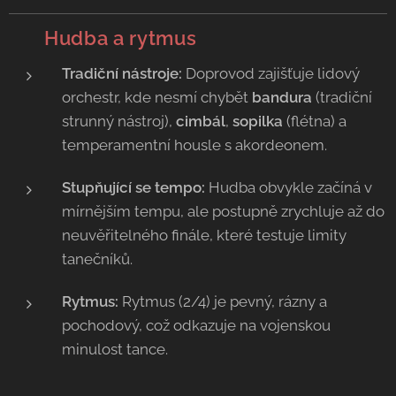
🥁
Hudba a rytmus
Tradiční nástroje:
Doprovod zajišťuje lidový
orchestr, kde nesmí chybět
bandura
(tradiční
strunný nástroj),
cimbál
,
sopilka
(flétna) a
temperamentní housle s akordeonem.
Stupňující se tempo:
Hudba obvykle začíná v
mírnějším tempu, ale postupně zrychluje až do
neuvěřitelného finále, které testuje limity
tanečníků.
Rytmus:
Rytmus (2/4) je pevný, rázny a
pochodový, což odkazuje na vojenskou
minulost tance.