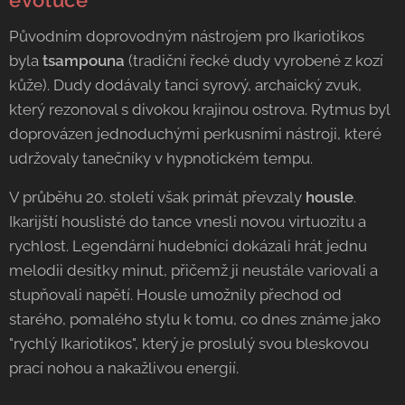
evoluce
Původním doprovodným nástrojem pro Ikariotikos
byla
tsampouna
(tradiční řecké dudy vyrobené z kozí
kůže). Dudy dodávaly tanci syrový, archaický zvuk,
který rezonoval s divokou krajinou ostrova. Rytmus byl
doprovázen jednoduchými perkusními nástroji, které
udržovaly tanečníky v hypnotickém tempu.
V průběhu 20. století však primát převzaly
housle
.
Ikarijští houslisté do tance vnesli novou virtuozitu a
rychlost. Legendární hudebníci dokázali hrát jednu
melodii desítky minut, přičemž ji neustále variovali a
stupňovali napětí. Housle umožnily přechod od
starého, pomalého stylu k tomu, co dnes známe jako
"rychlý Ikariotikos", který je proslulý svou bleskovou
prací nohou a nakažlivou energií.