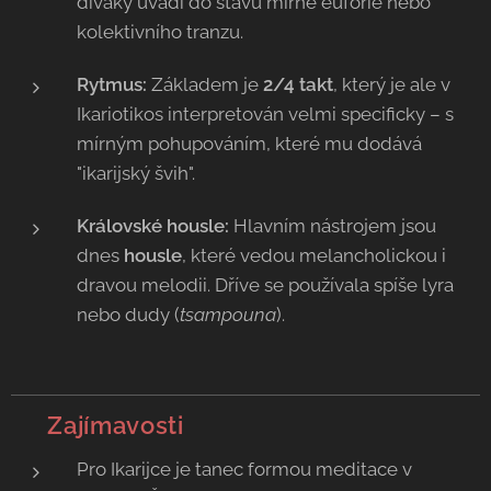
diváky uvádí do stavu mírné euforie nebo
kolektivního tranzu.
Rytmus:
Základem je
2/4 takt
, který je ale v
Ikariotikos interpretován velmi specificky – s
mírným pohupováním, které mu dodává
"ikarijský švih".
Královské housle:
Hlavním nástrojem jsou
dnes
housle
, které vedou melancholickou i
dravou melodii. Dříve se používala spíše lyra
nebo dudy (
tsampouna
).
💡 Zajímavosti
Pro Ikarijce je tanec formou meditace v