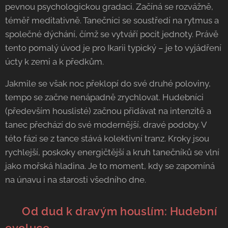
pevnou psychologickou gradaci. Začíná se rozvážně,
téměř meditativně. Tanečníci se soustředí na rytmus a
společné dýchání, čímž se vytváří pocit jednoty. Právě
tento pomalý úvod je pro Ikarii typický – je to vyjádření
úcty k zemi a k předkům.
Jakmile se však noc překlopí do své druhé poloviny,
tempo se začne nenápadně zrychlovat. Hudebníci
(především houslisté) začnou přidávat na intenzitě a
tanec přechází do své modernější, dravé podoby. V
této fázi se z tance stává kolektivní tranz. Kroky jsou
rychlejší, poskoky energičtější a kruh tanečníků se vlní
jako mořská hladina. Je to moment, kdy se zapomíná
na únavu i na starosti všedního dne.
🎻 Od dud k dravým houslím: Hudební