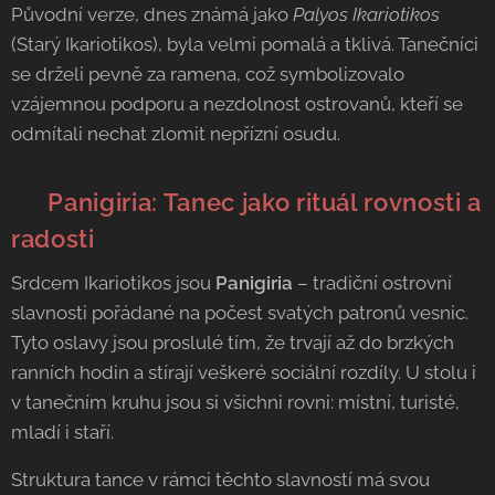
Původní verze, dnes známá jako
Palyos Ikariotikos
(Starý Ikariotikos), byla velmi pomalá a tklivá. Tanečníci
se drželi pevně za ramena, což symbolizovalo
vzájemnou podporu a nezdolnost ostrovanů, kteří se
odmítali nechat zlomit nepřízní osudu.
🍇 Panigiria: Tanec jako rituál rovnosti a
radosti
Srdcem Ikariotikos jsou
Panigiria
– tradiční ostrovní
slavnosti pořádané na počest svatých patronů vesnic.
Tyto oslavy jsou proslulé tím, že trvají až do brzkých
ranních hodin a stírají veškeré sociální rozdíly. U stolu i
v tanečním kruhu jsou si všichni rovni: místní, turisté,
mladí i staří.
Struktura tance v rámci těchto slavností má svou