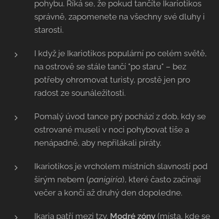
pohybu. Říká se, že pokud tančíte Ikariotikos
správně, zapomenete na všechny své dluhy i
starosti.
I když je Ikariotikos populární po celém světě,
na ostrově se stále tančí "po staru" – bez
potřeby ohromovat turisty, prostě jen pro
radost ze sounáležitosti.
Pomalý úvod tance prý pochází z dob, kdy se
ostrované museli v noci pohybovat tiše a
nenápadně, aby nepřilákali piráty.
Ikariotikos je vrcholem místních slavností pod
širým nebem (
panigiria
), které často začínají
večer a končí až druhý den dopoledne.
Ikaria patří mezi tzv.
Modré zóny
(místa, kde se