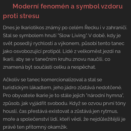
🌍 Moderní fenomén a symbol vzdoru
proti stresu
Dnes je Ikariotikos známý po celém Řecku i v zahraničí.
Stal se symbolem hnutí "Slow Living". V době, kdy je
svět posedlý rychlostí a výkonem, působí tento tanec
jako osvobozující protipól. Lidé z velkoměst jezdí na
Ikarii, aby se v tanečním kruhu znovu naučili, co
znamená být součástí celku a nespěchat.
Ačkoliv se tanec komercionalizoval a stal se
turistickým lákadlem, jeho jádro zůstává nedotčené.
Pro obyvatele Ikarie je to stále jejich "národní hymna",
způsob, jak vyjádřit svobodu. Když se ozvou první tóny
houslí, čas přestává existovat a zůstává jen rytmus,
moře a společenství lidí, kteří vědí, že nejdůležitější je
právě ten přítomný okamžik.