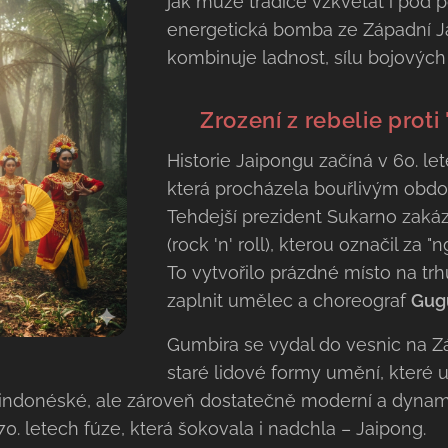
jak může tradice vzkvétat i pod p
energetická bomba ze Západní Já
kombinuje ladnost, sílu bojovýc
🎸 Zrození z rebelie prot
Historie Jaipongu začíná v 60. lete
která procházela bouřlivým obdob
Tehdejší prezident Sukarno zaká
(rock 'n' roll), kterou označil za 
To vytvořilo prázdné místo na trh
zaplnit umělec a choreograf
Gug
Gumbira se vydal do vesnic na Z
staré lidové formy umění, které 
 indonéské, ale zároveň dostatečně moderní a dynam
0. letech fúze, která šokovala i nadchla – Jaipong.