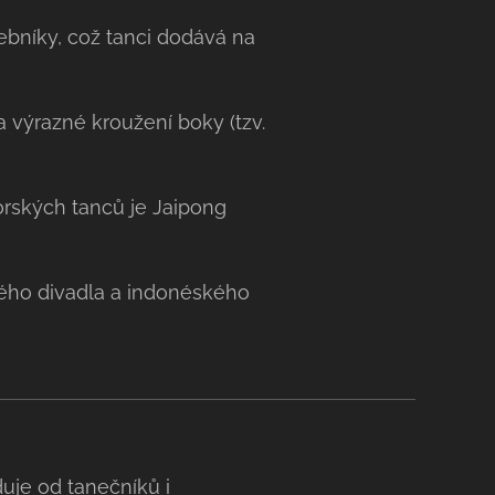
bníky, což tanci dodává na
 výrazné kroužení boky (tzv.
orských tanců je Jaipong
vého divadla a indonéského
uje od tanečníků i