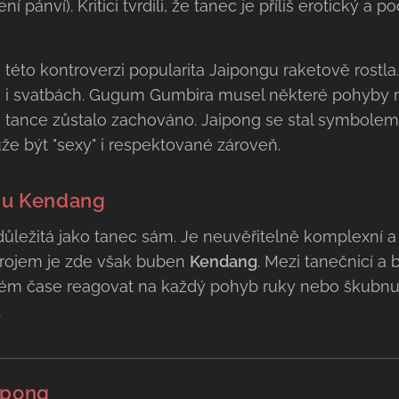
í pánví). Kritici tvrdili, že tanec je příliš erotický a
éto kontroverzi popularita Jaipongu raketově rostla.
ch i svatbách. Gugum Gumbira musel některé pohyby mí
e tance zůstalo zachováno. Jaipong se stal symbolem
že být "sexy" i respektované zároveň.
nu Kendang
ůležitá jako tanec sám. Je neuvěřitelně komplexní a
trojem je zde však buben
Kendang
. Mezi tanečnicí a
lném čase reagovat na každý pohyb ruky nebo škubn
.
ipong