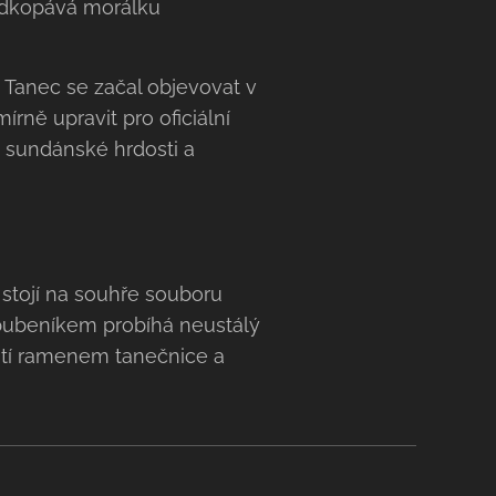
 podkopává morálku
 Tanec se začal objevovat v
rně upravit pro oficiální
 sundánské hrdosti a
 stojí na souhře souboru
 bubeníkem probíhá neustálý
utí ramenem tanečnice a