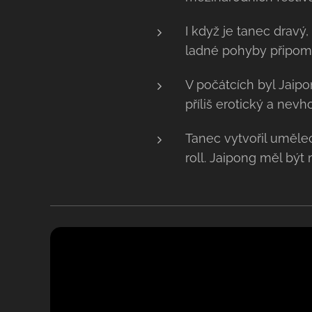
I když je tanec dravý
ladné pohyby připomín
V počátcích byl Jaip
příliš erotický a nevh
Tanec vytvořil uměle
roll. Jaipong měl být