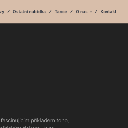
zy
Ostatní nabídka
Tance
O nás
Kontakt
e fascinujícím příkladem toho,