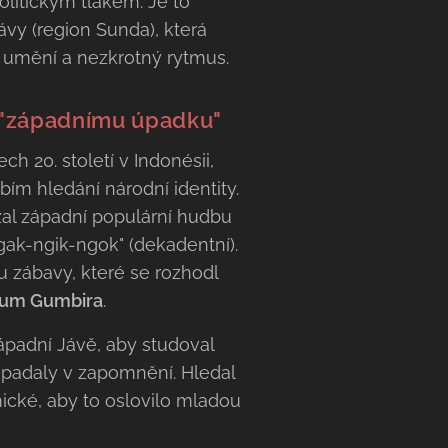
olitickým tlakem. Je to
vy (region Sunda), která
h umění a nezkrotný rytmus.
i "západnímu úpadku"
ch 20. století v Indonésii,
ím hledání národní identity.
zal západní populární hudbu
"ngak-ngik-ngok" (dekadentní).
u zábavy, které se rozhodl
um Gumbira
.
ápadní Jávě, aby studoval
upadaly v zapomnění. Hledal
ické, aby to oslovilo mladou