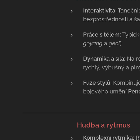
Interaktivita:
Tanečnic
bezprostřednosti a š
Práce s tělem:
Typick
goyang
a
geol
).
Dynamika a síla:
Na ro
rychlý, výbušný a pln
Fúze stylů:
Kombinuje 
bojového umění
Penc
🥁
Hudba a rytmus
Komplexní rytmika:
Ry