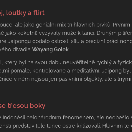
 loutky a flirt
uce, ale jako geniální mix tří hlavních prvků. Prvním
é jako koketní) vyzývaly muže k tanci. Druhým pilíř
ré Jaipongu dodalo ostrost, sílu a precizní práci no
vého divadla
Wayang Golek
.
l, který byl na svou dobu neuvěřitelně rychlý a fyzick
lmi pomalé, kontrolované a meditativní, Jaipong byl 
čnice v něm nejsou jen pasivními objekty, ale silnými 
se třesou boky
l v Indonésii celonárodním fenoménem, ale neobešlo 
ští představitelé tanec ostře kritizovali. Hlavním te