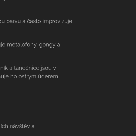
ckou barvu a často improvizuje
je metalofony, gongy a
ník a tanečnice jsou v
ňuje ho ostrým úderem.
ích návštěv a