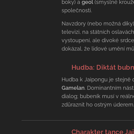
boky) a
geol
(smyslné kroužen
společnosti.
Navzdory (nebo možná díky) t
televizi, na státních oslavá
vystoupení, ale divoké srdc
dokázal, že lidové umění mů
🥁 Hudba: Diktát bub
Hudba k Jaipongu je stejně d
Gamelan
. Dominantním nás
dialog; bubeník musí v reá
zdůraznit ho ostrým úderem
💃 Charakter tance Ja