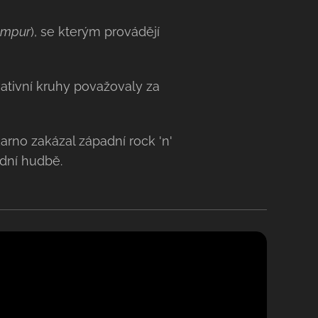
ampur
), se kterým provádějí
ativní kruhy považovaly za
rno zakázal západní rock 'n'
adní hudbě.