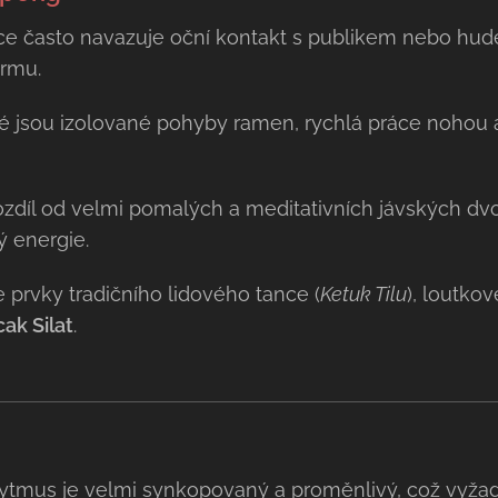
e často navazuje oční kontakt s publikem nebo hude
armu.
é jsou izolované pohyby ramen, rychlá práce nohou a
zdíl od velmi pomalých a meditativních jávských dv
ý energie.
prvky tradičního lidového tance (
Ketuk Tilu
), loutko
ak Silat
.
tmus je velmi synkopovaný a proměnlivý, což vyžad