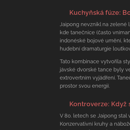
🧩 Kuchyňská fúze: Boj,
Jaipong nevznikl na zelené lo
kde tanečnice (často vníman
indonéské bojové umění, kte
hudební dramaturgie loutko
Tato kombinace vytvořila sty
jávské dvorské tance byly ve
extrovertním vyjádření. Tane
prostor svou energií.
💃 Kontroverze: Když 
V 80. letech se Jaipong sta
Konzervativní kruhy a nábožen