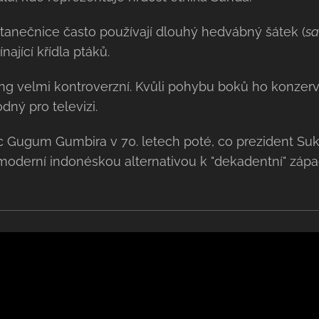
, tanečnice často používají dlouhý hedvábný šátek (
s
ající křídla ptáků.
ong velmi kontroverzní. Kvůli pohybu boků ho konzerv
odný pro televizi.
c Gugum Gumbira v 70. letech poté, co prezident Suka
 moderní indonéskou alternativou k "dekadentní" záp