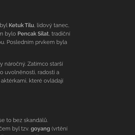
 byl
Ketuk Tilu
, lidový tanec,
em bylo
Pencak Silat
, tradiční
hou. Posledním prvkem byla
y náročný. Zatímco starší
o uvolněnosti, radosti a
aktérkami, které ovládají
se to bez skandálů.
rčem byl tzv.
goyang
(vrtění