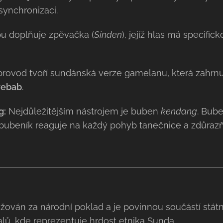
synchronizaci.
 doplňuje zpěvačka (
Sinden
), jejíž hlas má specifi
rovod tvoří sundánská verze gamelanu, která zahrnu
rebab
.
g:
Nejdůležitějším nástrojem je buben
kendang
. Bube
bubeník reaguje na každý pohyb tanečnice a zdůraz
žován za národní poklad a je povinnou součástí státn
lů, kde reprezentuje hrdost etnika Sunda.