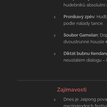
hudebníků absolutní 
Pronikavý zpěv:
Hudbu
podle nálady tance.
Soubor Gamelan:
Dop
dvoustrunné housle
Diktát bubnu Kendan
neustálém dialogu – 
💡 Zajímavosti
Dnes je Jaipong pova
mezinárodních festiva