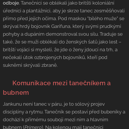
odboje
. Tanečníci se oblékali jako britští koloniální
úředníci a plantážníci, aby je skrze tanec zesměšňovali
přímo před jejich očima. Pod maskou "bílého muže" se
skrýval hrdý bojovník Garifuna, který svými prudkými
pohyby a dupáním demonstroval svou sílu. Traduje se
také, že se muži oblékali do ženských šatů jako lest –
britští vojáci si mysleli, že jde o ženy jdoucí na trh, a
nečekali útok ozbrojených bojovníků, kteří pod
sukněmi skrývali zbraně.
🥁 Komunikace mezi tanečníkem a
bubnem
Jankunu není tanec v páru, je to sólový projev
disciplíny a rytmu. Tanečník se postaví před bubeníky a
dochází k přímému souboji mezi ním a hlavním
bubnem (
Primero
). Na kolenou mají tanečníci