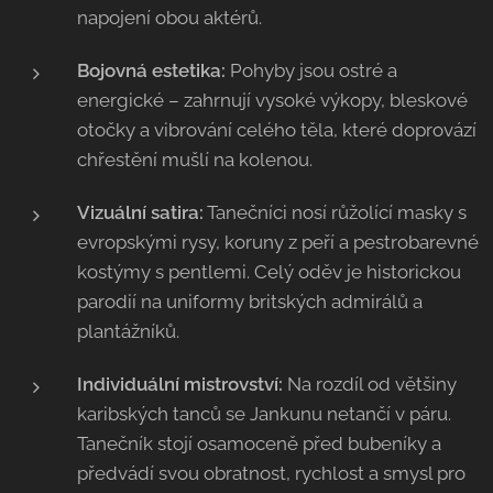
napojení obou aktérů.
Bojovná estetika:
Pohyby jsou ostré a
energické – zahrnují vysoké výkopy, bleskové
otočky a vibrování celého těla, které doprovází
chřestění mušlí na kolenou.
Vizuální satira:
Tanečníci nosí růžolící masky s
evropskými rysy, koruny z peří a pestrobarevné
kostýmy s pentlemi. Celý oděv je historickou
parodií na uniformy britských admirálů a
plantážníků.
Individuální mistrovství:
Na rozdíl od většiny
karibských tanců se Jankunu netančí v páru.
Tanečník stojí osamoceně před bubeníky a
předvádí svou obratnost, rychlost a smysl pro