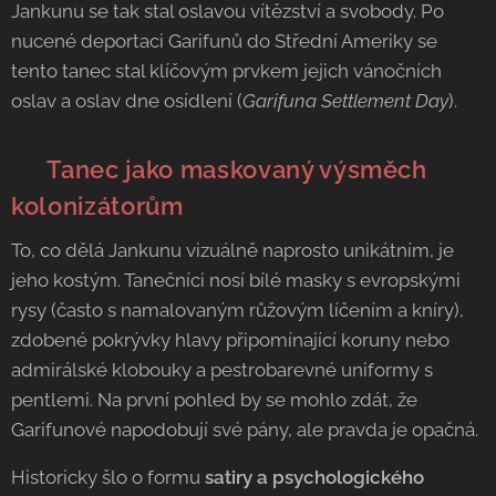
Jankunu se tak stal oslavou vítězství a svobody. Po
nucené deportaci Garifunů do Střední Ameriky se
tento tanec stal klíčovým prvkem jejich vánočních
oslav a oslav dne osídlení (
Garifuna Settlement Day
).
💂‍♂️ Tanec jako maskovaný výsměch
kolonizátorům
To, co dělá Jankunu vizuálně naprosto unikátním, je
jeho kostým. Tanečníci nosí bílé masky s evropskými
rysy (často s namalovaným růžovým líčením a kníry),
zdobené pokrývky hlavy připomínající koruny nebo
admirálské klobouky a pestrobarevné uniformy s
pentlemi. Na první pohled by se mohlo zdát, že
Garifunové napodobují své pány, ale pravda je opačná.
Historicky šlo o formu
satiry a psychologického