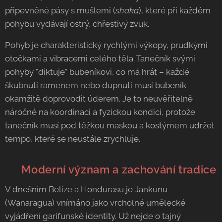
připevněné pásy s mušlemi (
shaka
), které při každém
pohybu vydávají ostrý, chřestivý zvuk.
Pohyb je charakteristický rychlými výkopy, prudkými
otočkami a vibracemi celého těla. Tanečník svými
pohyby "diktuje" bubeníkovi, co má hrát – každé
škubnutí ramenem nebo dupnutí musí bubeník
okamžitě doprovodit úderem. Je to neuvěřitelně
náročné na koordinaci a fyzickou kondici, protože
tanečník musí pod těžkou maskou a kostýmem udržet
tempo, které se neustále zrychluje.
🌟 Moderní význam a zachování tradice
V dnešním Belize a Hondurasu je Jankunu
(Wanaragua) vnímáno jako vrcholné umělecké
vyjádření garifunské identity. Už nejde o tajný