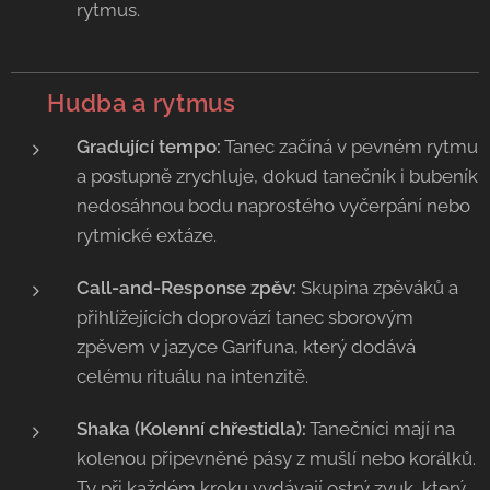
rytmus.
🥁 Hudba a rytmus
Gradující tempo:
Tanec začíná v pevném rytmu
a postupně zrychluje, dokud tanečník i bubeník
nedosáhnou bodu naprostého vyčerpání nebo
rytmické extáze.
Call-and-Response zpěv:
Skupina zpěváků a
přihlížejících doprovází tanec sborovým
zpěvem v jazyce Garifuna, který dodává
celému rituálu na intenzitě.
Shaka (Kolenní chřestidla):
Tanečníci mají na
kolenou připevněné pásy z mušlí nebo korálků.
Ty při každém kroku vydávají ostrý zvuk, který