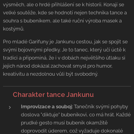
výsměch, ale o hrdé přihlášení se k historii. Konají se
velké soutěže, kde se hodnotí nejen technika tance a
souhra s bubeníkem, ale také ruční výroba masek a
kostýmů.
Pro mladé Garifuny je Jankunu cestou, jak se spojit se
svými bojovnými předky. Je to tanec, který učí úctě k
tradici a připomíná, že i v dobách největšího útlaku si
jejich národ dokázal zachovat smysl pro humor,
kreativitu a nezdolnou vůli být svobodný.
💃 Charakter tance Jankunu
Improvizace a souboj:
Tanečník svými pohyby
doslova "diktuje" bubeníkovi, co má hrát. Každé
prudké gesto musí bubeník okamžitě
doprovodit úderem, což vyžaduje dokonalé