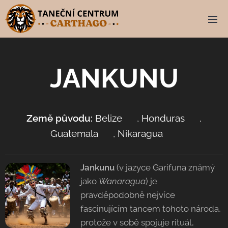
JANKUNU
Země původu:
Belize 🇧🇿, Honduras 🇭🇳,
Guatemala 🇬🇹, Nikaragua 🇳🇮
Jankunu
(v jazyce Garifuna známý
jako
Wanaragua
) je
pravděpodobně nejvíce
fascinujícím tancem tohoto národa,
protože v sobě spojuje rituál,