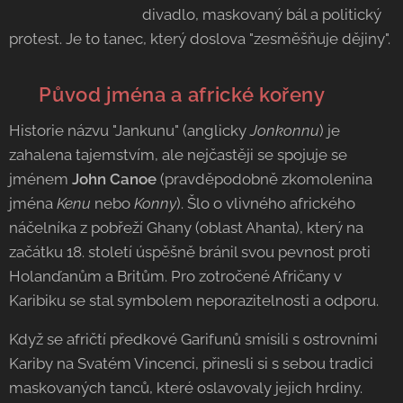
divadlo, maskovaný bál a politický
protest. Je to tanec, který doslova "zesměšňuje dějiny".
🎭 Původ jména a africké kořeny
Historie názvu "Jankunu" (anglicky
Jonkonnu
) je
zahalena tajemstvím, ale nejčastěji se spojuje se
jménem
John Canoe
(pravděpodobně zkomolenina
jména
Kenu
nebo
Konny
). Šlo o vlivného afrického
náčelníka z pobřeží Ghany (oblast Ahanta), který na
začátku 18. století úspěšně bránil svou pevnost proti
Holanďanům a Britům. Pro zotročené Afričany v
Karibiku se stal symbolem neporazitelnosti a odporu.
Když se afričtí předkové Garifunů smísili s ostrovními
Kariby na Svatém Vincenci, přinesli si s sebou tradici
maskovaných tanců, které oslavovaly jejich hrdiny.