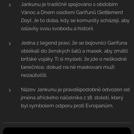
Jankunu je tradičně spojováno s obdobím
Vánoc a Dnem osídlení Garifunů (
Settlement
Day
). Je to doba, kdy se komunity scházejí, aby
oslavily svou svobodu a historii.
Jedna z legend praví, že se bojovníci Garifuna
oblékali do ženských šatů a masek, aby zmátli
britské vojáky. Ti si mysleli, že jde o neškodné
tanečnice, dokud na ně maskovaní muži
nezaútočili.
Název Jankunu je pravděpodobně odvozen od
jména afrického náčelníka z 18. století, který
byl symbolem odporu proti Evropanům.