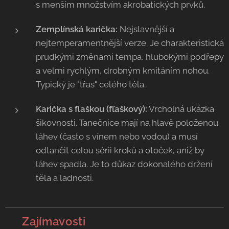
s menším množstvím akrobatických prvků.
Zemplínská karička:
Nejslavnější a
nejtemperamentnější verze. Je charakteristická
prudkými změnami tempa, hlubokými podřepy
a velmi rychlým, drobným kmitáním nohou.
Typický je "třas" celého těla.
Karička s flaškou (fľaškový):
Vrcholná ukázka
šikovnosti. Tanečnice mají na hlavě položenou
láhev (často s vínem nebo vodou) a musí
odtančit celou sérii kroků a otoček, aniž by
láhev spadla. Je to důkaz dokonalého držení
těla a ladnosti.
💡 Zajímavosti