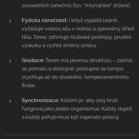
sousedních tanečnic (tzv. "mlynářské" držení).
Fyzická náročnost:
I když vypadá ladně,
vyžaduje velkou sílu v nohou a zpevněný střed
těla. Tanec zahrnuje hluboké podřepy, prudké
výskoky a rychlé změny směru.
Gradace:
Tanec má pevnou strukturu – začíná
se pomalu a důstojně, postupně se tempo
zrychluje až do divokého, temperamentního
finále.
Synchronizace:
Klíčem je, aby celý kruh
fungoval jako jeden organismus. Každý dupot
a každý pohyb musí být naprosto přesný.