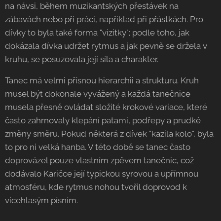
na návsi, během muzikantských přestávek na
zábavách nebo při práci, například při přástkách. Pro
dívky to byla také forma "vizitky"; podle toho, jak
dokázala dívka udržet rytmus a jak pevně se držela v
kruhu, se posuzovala její síla a charakter.
Tanec má velmi přísnou hierarchii a strukturu. Kruh
musel být dokonale vyvážený a každá tanečnice
musela přesně ovládat složité krokové variace, které
často zahrnovaly klepání patami, podřepy a prudké
změny směru. Pokud některá z dívek "kazila kolo", byla
to pro ni velká hanba. V této době se tanec často
doprovázel pouze vlastním zpěvem tanečnic, což
dodávalo Karičce její typickou syrovou a upřímnou
atmosféru, kde rytmus nohou tvořil doprovod k
vícehlasým písním.