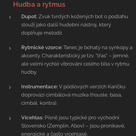
🎻
Hudba a rytmus
Dupot:
Zvuk tvrdých kožených bot o podlahu
slouží jako další hudební nástroj, který
doplňuje melodii.
Rytmické vzorce:
Tanec je bohatý na synkopy a
akcenty. Charakteristický je tzv. "třas" – jemné,
ale velmi rychlé vibrování celého těla v rytmu
hudby.
Instrumentace:
V pódiových verzích Karičku
doprovází cimbálová muzika (housle, basa,
cimbál, kontra).
Vícehlas:
Písně jsou typické pro východní
Slovensko (Zemplín, Abov) – jsou pronikavé,
energické a často vícehlasé.