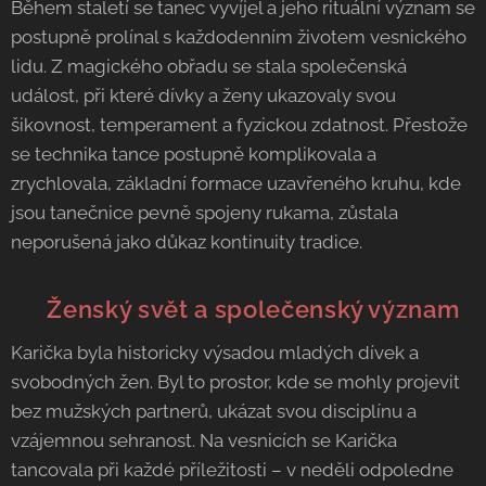
Během staletí se tanec vyvíjel a jeho rituální význam se
postupně prolínal s každodenním životem vesnického
lidu. Z magického obřadu se stala společenská
událost, při které dívky a ženy ukazovaly svou
šikovnost, temperament a fyzickou zdatnost. Přestože
se technika tance postupně komplikovala a
zrychlovala, základní formace uzavřeného kruhu, kde
jsou tanečnice pevně spojeny rukama, zůstala
neporušená jako důkaz kontinuity tradice.
🧺 Ženský svět a společenský význam
Karička byla historicky výsadou mladých dívek a
svobodných žen. Byl to prostor, kde se mohly projevit
bez mužských partnerů, ukázat svou disciplínu a
vzájemnou sehranost. Na vesnicích se Karička
tancovala při každé příležitosti – v neděli odpoledne