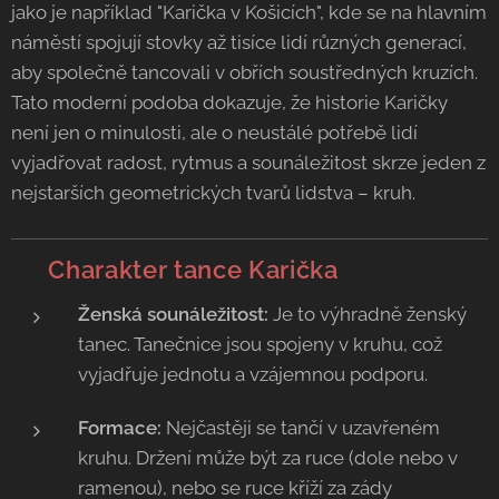
jako je například "Karička v Košicích", kde se na hlavním
náměstí spojují stovky až tisíce lidí různých generací,
aby společně tancovali v obřích soustředných kruzích.
Tato moderní podoba dokazuje, že historie Karičky
není jen o minulosti, ale o neustálé potřebě lidí
vyjadřovat radost, rytmus a sounáležitost skrze jeden z
nejstarších geometrických tvarů lidstva – kruh.
💃 Charakter tance Karička
Ženská sounáležitost:
Je to výhradně ženský
tanec. Tanečnice jsou spojeny v kruhu, což
vyjadřuje jednotu a vzájemnou podporu.
Formace:
Nejčastěji se tančí v uzavřeném
kruhu. Držení může být za ruce (dole nebo v
ramenou), nebo se ruce kříží za zády