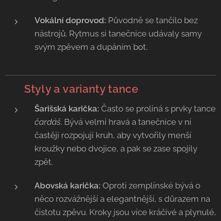
Vokální doprovod:
Původně se tančilo bez
nástrojů. Rytmus si tanečnice udávaly samy
svým zpěvem a dupáním bot.
🌟
Styly a
varianty tance
Šarišská karička:
Často se prolíná s prvky tance
čardáš
. Bývá velmi hravá a tanečnice v ní
častěji rozpojují kruh, aby vytvořily menší
kroužky nebo dvojice, a pak se zase spojily
zpět.
Abovská karička:
Oproti zemplínské bývá o
něco rozvážnější a elegantnější, s důrazem na
čistotu zpěvu. Kroky jsou více kráčivé a plynulé,