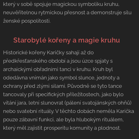
který v sobě spojuje magickou symboliku kruhu,
neuvěřitelnou rytmickou přesnost a demonstruje sílu
ženské pospolitosti.
🇸🇰
Starobylé kořeny a magie kruhu
Historické kořeny Karičky sahají až do
předkřesťanského období a jsou úzce spjaty s
archaickými obřadními tanci v kruhu. Kruh byl
odedávna vnímán jako symbol slunce, jednoty a
ochrany před zlými silami. Původně se tyto tance
tancovaly při specifických příležitostech, jako bylo
vítání jara, letní slunovrat (pálení svatojánských ohňů)
nebo svatební rituály. V těchto dobách neměla Karička
pouze zábavní funkci, ale byla hlubokým rituálem,
který měl zajistit prosperitu komunity a plodnost.