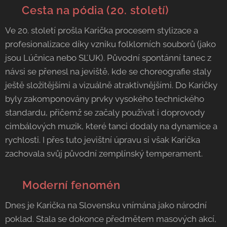
🎻 Cesta na pódia (20. století)
Ve 20. století prošla Karička procesem stylizace a
profesionalizace díky vzniku folklorních souborů (jako
jsou Lúčnica nebo SĽUK). Původní spontánní tanec z
návsi se přenesl na jeviště, kde se choreografie staly
ještě složitějšími a vizuálně atraktivnějšími. Do Karičky
byly zakomponovány prvky vysokého technického
standardu, přičemž se začaly používat i doprovody
cimbálových muzik, které tanci dodaly na dynamice a
rychlosti. I přes tuto jevištní úpravu si však Karička
zachovala svůj původní zemplínský temperament.
👗
Moderní fenomén
Dnes je Karička na Slovensku vnímána jako národní
poklad. Stala se dokonce předmětem masových akcí,