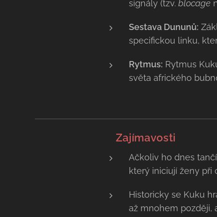
signály (tzv.
blocage
n
Sestava Dununů:
Zákl
specifickou linku, kte
Rytmus:
Rytmus Kuku 
světa afrického bubn
💡 Zajímavosti
Ačkoliv ho dnes tančí
který iniciují ženy při
Historicky se Kuku h
až mnohem později, a