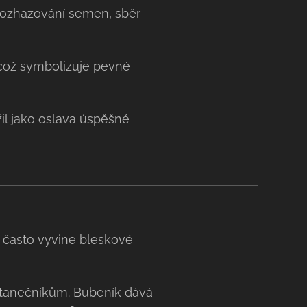
rozhazování semen, sběr
což symbolizuje pevné
il jako oslava úspěšné
 často vyvine bleskové
 tanečníkům. Bubeník dává