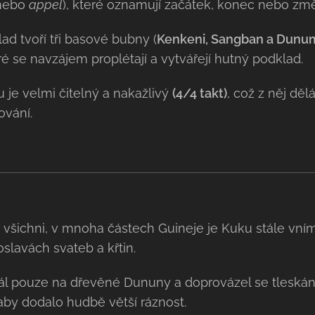
ebo
appel
), které oznamují začátek, konec nebo změ
ad tvoří tři basové bubny (
Kenkeni, Sangban a Dunu
ré se navzájem proplétají a vytvářejí hutný podklad.
je velmi čitelný a nakažlivý
(
4/4 takt)
, což z něj děl
ování.
 všichni, v mnoha částech Guineje je Kuku stále vní
 oslavách svateb a křtin.
rál pouze na dřevěné Dununy a doprovázel se tleská
by dodalo hudbě větší ráznost.