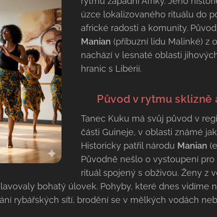
rytmů západní Afriky. Jeho histo
úzce lokalizovaného rituálu do 
africké radosti a komunity. Půvo
Manian
(příbuzní lidu Malinké) z 
nachází v lesnaté oblasti jihový
hranic s Libérií.
🇬🇳
Původ v rytmu sklizně 
Tanec Kuku má svůj původ v re
části Guineje, v oblasti známé ja
Historicky patřil národu
Manian
(e
Původně nešlo o vystoupení pro d
rituál spojený s obživou. Ženy z 
lavovaly bohatý úlovek. Pohyby, které dnes vidíme na
ní rybářských sítí, brodění se v mělkých vodách ne