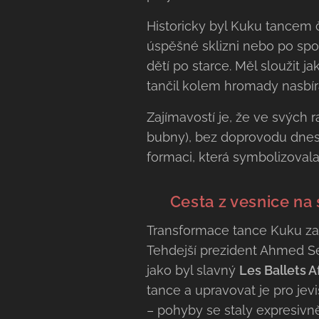
Historicky byl Kuku tancem č
úspěšné sklizni nebo po spol
dětí po starce. Měl sloužit j
tančil kolem hromady nasbír
Zajímavostí je, že ve svých
bubny), bez doprovodu dnes
formaci, která symbolizovala
🎭 Cesta z vesnice na
Transformace tance Kuku zača
Tehdejší prezident Ahmed Sék
jako byl slavný
Les Ballets A
tance a upravovat je pro jevi
– pohyby se staly expresivn