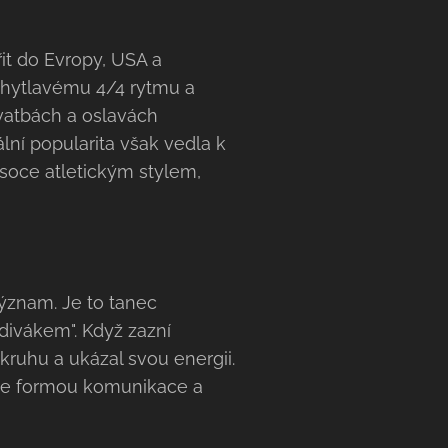
řit do Evropy, USA a
chytlavému 4/4 rytmu a
svatbách a oslavách
lní popularita však vedla k
ysoce atletickým stylem,
význam. Je to tanec
"divákem". Když zazní
 kruhu a ukázal svou energii.
 ale formou komunikace a