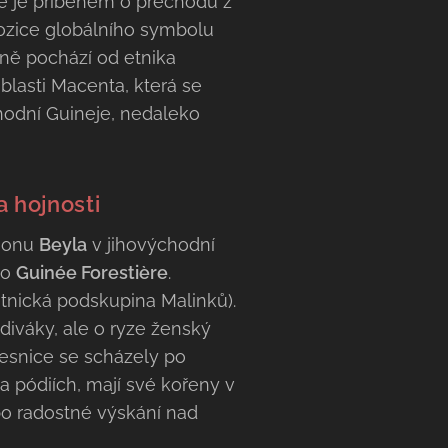
rie je příběhem o přechodu z
pozice globálního symbolu
dně pochází od etnika
oblasti Macenta, která se
chodní Guineje, nedaleko
a hojnosti
gionu
Beyla
v jihovýchodní
ko
Guinée Forestière
.
tnická podskupina Malinků).
iváky, ale o ryze ženský
vesnice se scházely po
 pódiích, mají své kořeny v
bo radostné výskání nad