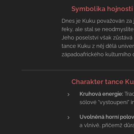
✨ Symbolika hojnosti
Dnes je Kuku považován za je
řeky, ale stal se neodmyslit
Jeho poselství však zůstává s
tance Kuku z něj dělá univerz
západoafrického kulturního 
💃 Charakter tance K
Kruhová energie:
Trad
sólové "vystoupení" in
Uvolněná horní polovi
a vlnivě, přičemž dů