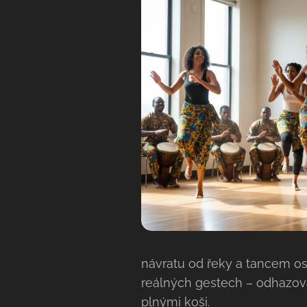
návratu od řeky a tancem os
reálných gestech – odhazová
plnými koši.