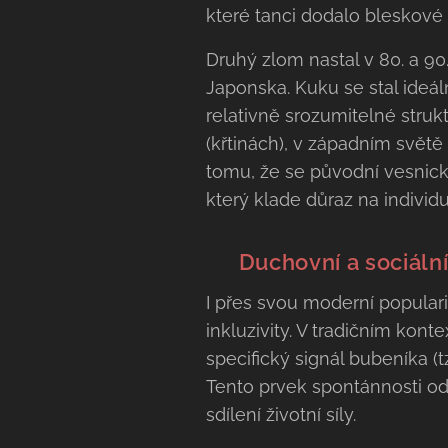
které tanci dodalo bleskové
Druhý zlom nastal v 80. a 90
Japonska. Kuku se stal ideá
relativně srozumitelné struk
(křtinách), v západním světě
tomu, že se původní vesnický
který klade důraz na individu
🥁 Duchovní a sociáln
I přes svou moderní populari
inkluzivity. V tradičním kon
specifický signál bubeníka (t
Tento prvek spontánnosti odr
sdílení životní síly.