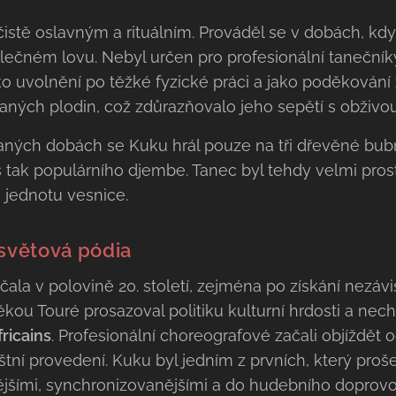
istě oslavným a rituálním. Prováděl se v dobách, kdy s
ečném lovu. Nebyl určen pro profesionální tanečníky,
ako uvolnění po těžké fyzické práci a jako poděkování
aných plodin, což zdůrazňovalo jeho sepětí s obživo
 raných dobách se Kuku hrál pouze na tři dřevěné bu
 tak populárního djembe. Tanec byl tehdy velmi pro
 jednotu vesnice.
 světová pódia
la v polovině 20. století, zejména po získání nezávis
ou Touré prosazoval politiku kulturní hrdosti a nech
fricains
. Profesionální choreografové začali objíždět od
štní provedení. Kuku byl jedním z prvních, který proš
ějšími, synchronizovanějšími a do hudebního doprov