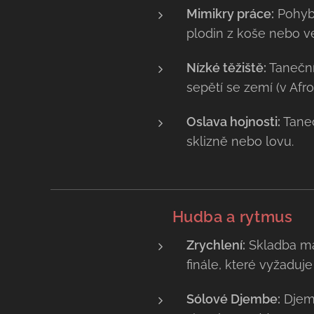
Mimikry práce:
Pohyby
plodin z koše nebo ve
Nízké těžiště:
Taneční
sepětí se zemí (v Afro
Oslava hojnosti:
Tanec
sklizně nebo lovu.
🥁
Hudba a rytmus
Zrychlení:
Skladba má
finále, které vyžaduj
Sólové Djembe:
Djemb