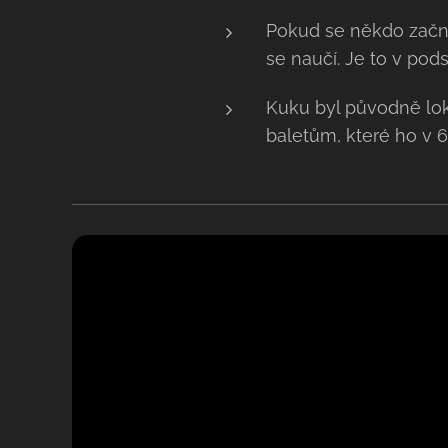
Pokud se někdo začn
se naučí. Je to v pod
Kuku byl původně lok
baletům, které ho v 6