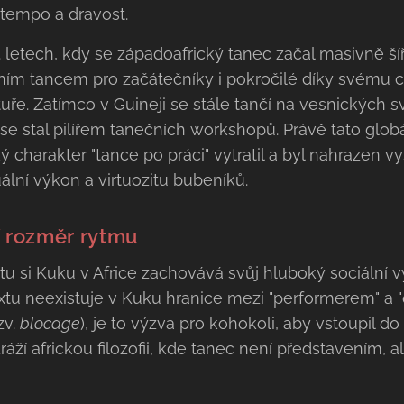
 tempo a dravost.
. letech, kdy se západoafrický tanec začal masivně ší
lním tancem pro začátečníky i pokročilé díky svému 
tuře. Zatímco v Guineji se stále tančí na vesnických 
 se stal pilířem tanečních workshopů. Právě tato globá
 charakter "tance po práci" vytratil a byl nahrazen v
ální výkon a virtuozitu bubeníků.
í rozměr rytmu
tu si Kuku v Africe zachovává svůj hluboký sociální 
textu neexistuje v Kuku hranice mezi "performerem" a 
zv.
blocage
), je to výzva pro kohokoli, aby vstoupil do
áží africkou filozofii, kde tanec není představením,