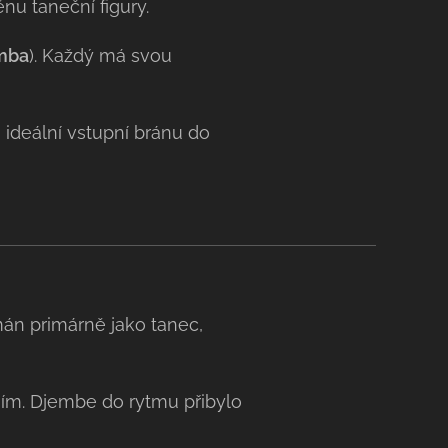
nu taneční figury.
mba
). Každý má svou
á ideální vstupní bránu do
mán primárně jako tanec,
ním. Djembe do rytmu přibylo