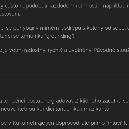
 často napodobují každodenní činnosti – například 
slování.
ci se pohybují v mírném podřepu s koleny od sebe, 
tanci se tomu říká "grounding").
 je velmi radostný, rychlý a uvolněný. Původně slouž
 tendenci postupně gradovat. Z klidného začátku se
e neuvěřitelnou kondici tanečníků i muzikantů.
e v Kuku nehraje jen doprovod, ale přímo "mluví" k