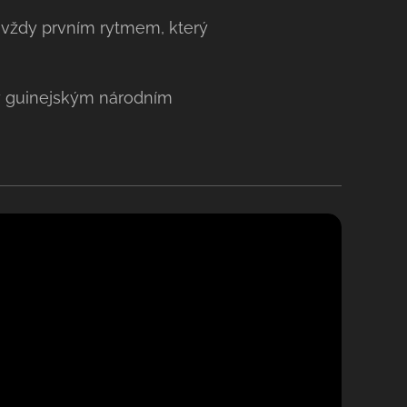
 vždy prvním rytmem, který
ky guinejským národním