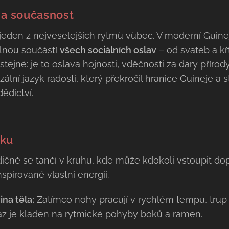
 a současnost
den z nejveselejších rytmů vůbec. V moderní Guineji
elnou součástí
všech sociálních oslav
– od svateb a křt
tejné: je to oslava hojnosti, vděčnosti za dary příro
ální jazyk radosti, který překročil hranice Guineje a st
dědictví.
uku
ičně se tančí v kruhu, kde může kdokoli vstoupit do
spirované vlastní energií.
na těla:
Zatímco nohy pracují v rychlém tempu, trup 
raz je kladen na rytmické pohyby boků a ramen.