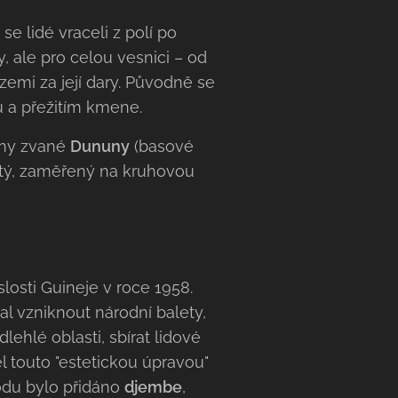
e lidé vraceli z polí po
 ale pro celou vesnici – od
 zemi za její dary. Původně se
u a přežitím kmene.
bny zvané
Dununy
(basové
stý, zaměřený na kruhovou
losti Guineje v roce 1958.
al vzniknout národní balety,
lehlé oblasti, sbírat lidové
el touto "estetickou úpravou"
odu bylo přidáno
djembe
,