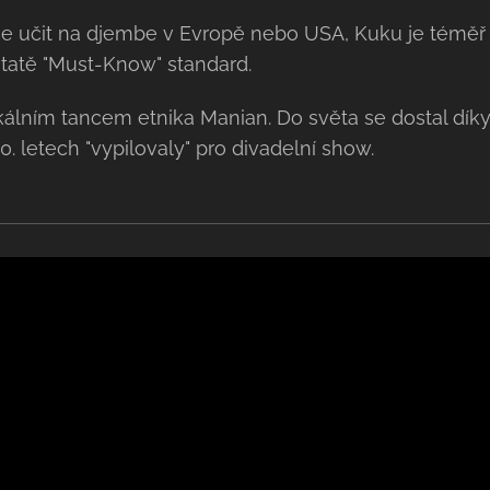
e učit na djembe v Evropě nebo USA, Kuku je téměř
statě "Must-Know" standard.
álním tancem etnika Manian. Do světa se dostal dí
0. letech "vypilovaly" pro divadelní show.