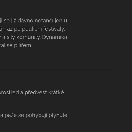
 se již dávno netančí jen u
in až po pouliční festivaly.
dy a síly komunity. Dynamika
al se pilířem
prostřed a předvést krátké
a paže se pohybují plynule