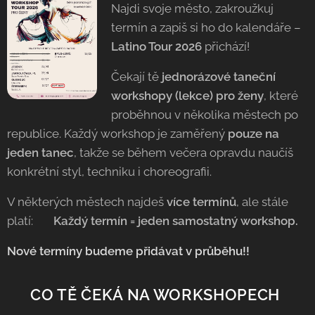
Najdi svoje město, zakroužkuj
termín a zapiš si ho do kalendáře –
Latino Tour 2026
přichází!
Čekají tě
jednorázové taneční
workshopy (lekce) pro ženy
, které
proběhnou v několika městech po
republice. Každý workshop je zaměřený
pouze na
jeden tanec
, takže se během večera opravdu naučíš
konkrétní styl, techniku i choreografii.
V některých městech najdeš
více termínů
, ale stále
platí: 👉
Každý termín = jeden samostatný workshop.
Nové termíny budeme přidávat v průběhu!!
💃 CO TĚ ČEKÁ NA WORKSHOPECH