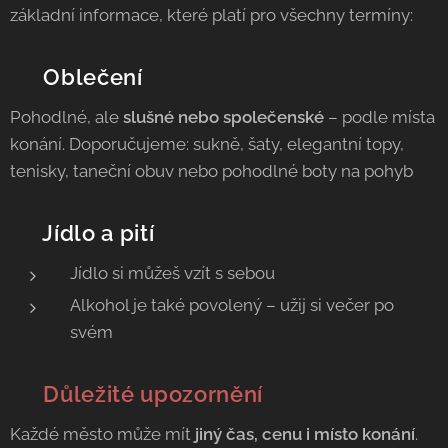
základní informace, které platí pro všechny termíny:
👗 Oblečení
Pohodlné, ale
slušné nebo společenské
– podle místa
konání. Doporučujeme: sukně, šaty, elegantní topy,
tenisky, taneční obuv nebo pohodlné boty na pohyb
🍽️ Jídlo a pití
Jídlo si můžeš vzít s sebou
Alkohol je také povolený – užij si večer po
svém
📍 Důležité upozornění
Každé město může mít
jiný čas, cenu i místo konání
.