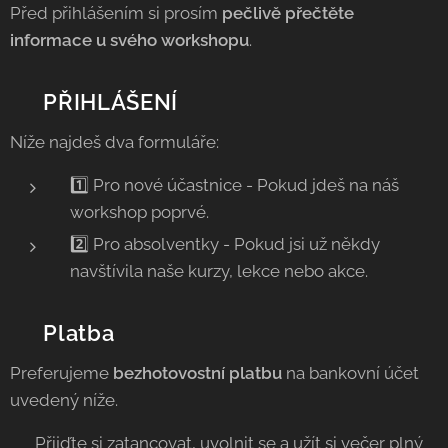
Před přihlášením si prosím
pečlivě přečtěte
informace u svého workshopu
.
📝 PŘIHLÁŠENÍ
Níže najdeš dva formuláře:
1️⃣ Pro nové účastnice - Pokud jdeš na náš
workshop poprvé.
2️⃣ Pro absolventky - Pokud jsi už někdy
navštívila naše kurzy, lekce nebo akce.
💳 Platba
Preferujeme
bezhotovostní platbu
na bankovní účet
uvedený níže.
🔥 Přijďte si zatancovat, uvolnit se a užít si večer plný