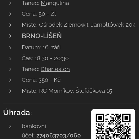
Tanec:
M
angulina
Cena: 50,- Zl
Místo: Ośrodek Ziemowit, Jarnołtówek 204
BRNO-LÍŠEŇ
Datum: 16. září
Čas: 18:30 - 20:30
Tanec:
Charleston
Cena: 350,- Kč
Místo: RC Momíkov, Štefáčkova 15
Úhrada
:
bankovní
účet:
274063703/060