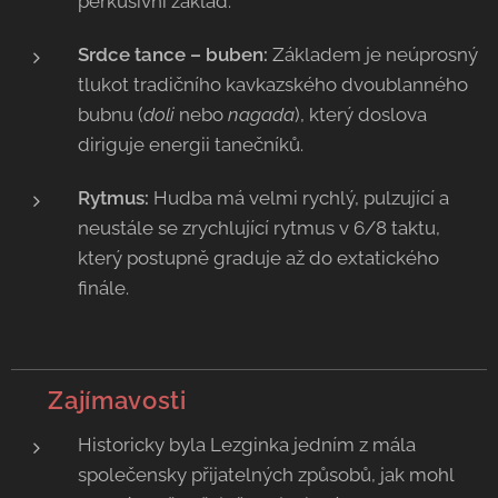
perkusivní základ.
Srdce tance – buben:
Základem je neúprosný
tlukot tradičního kavkazského dvoublanného
bubnu (
doli
nebo
nagada
), který doslova
diriguje energii tanečníků.
Rytmus:
Hudba má velmi rychlý, pulzující a
neustále se zrychlující rytmus v 6/8 taktu,
který postupně graduje až do extatického
finále.
💡 Zajímavosti
Historicky byla Lezginka jedním z mála
společensky přijatelných způsobů, jak mohl