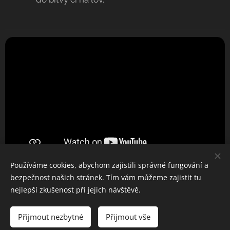
Používáme cookies, abychom zajistili správné fungování a
bezpečnost našich stránek. Tím vám můžeme zajistit tu
nejlepší zkušenost při jejich návštěvě.
Tancuj srdcem
Přijmout nezbytné
Přijmout vše
Vytvořeno službou
Webnode
Cookies