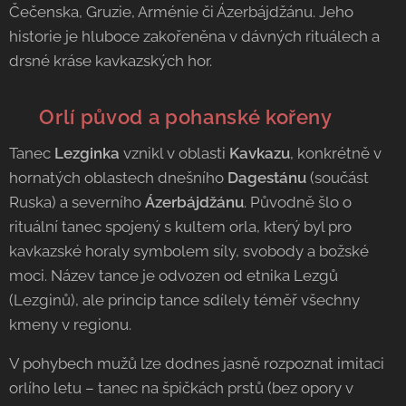
Čečenska, Gruzie, Arménie či Ázerbájdžánu. Jeho
historie je hluboce zakořeněna v dávných rituálech a
drsné kráse kavkazských hor.
🦅 Orlí původ a pohanské kořeny
Tanec
Lezginka
vznikl v oblasti
Kavkazu
, konkrétně v
hornatých oblastech dnešního
Dagestánu
(součást
Ruska) a severního
Ázerbájdžánu
.
Původně šlo o
rituální tanec spojený s kultem orla, který byl pro
kavkazské horaly symbolem síly, svobody a božské
moci. Název tance je odvozen od etnika Lezgů
(Lezginů), ale princip tance sdílely téměř všechny
kmeny v regionu.
V pohybech mužů lze dodnes jasně rozpoznat imitaci
orlího letu – tanec na špičkách prstů (bez opory v