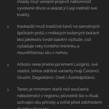
mladý muž veřejně projevit náklonnost
vyvolené dívce a ukázat jí (i její rodině) své
kvality.
Kavkazští muži tradičně tančí na samotných
špičkách prstů v měkkých kožených botách
bez jakékoliv tvrdé baletní výztuže, což
vyžaduje roky tvrdého tréninku a
neuvěřitelnou sílu v nohou.
Ačkoliv nese jméno po kmeni Lezginů, své
vlastní, lehce odlišné varianty mají Čečenci,
Gruzíni, Dagestánci, Oseti i Ázerbájdžánci.
Tanec je mnohem starší než současná
náboženství v regionu; původně šlo o rituál
uctívající sílu přírody a zvířat před odchodem
do bitvy či na lov.