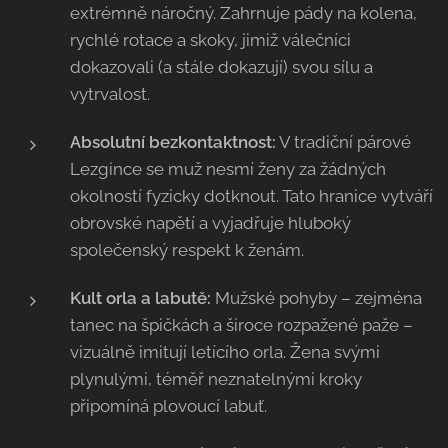
extrémně náročný. Zahrnuje pády na kolena,
rychlé rotace a skoky, jimiž válečníci
dokazovali (a stále dokazují) svou sílu a
vytrvalost.
Absolutní bezkontaktnost:
V tradiční párové
Lezgince se muž nesmí ženy za žádných
okolností fyzicky dotknout. Tato hranice vytváří
obrovské napětí a vyjadřuje hluboký
společenský respekt k ženám.
Kult orla a labutě:
Mužské pohyby – zejména
tanec na špičkách a široce rozpažené paže –
vizuálně imitují letícího orla. Žena svými
plynulými, téměř neznatelnými kroky
připomíná plovoucí labuť.