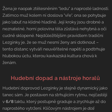
Žena je naopak ztělesněním "ledu" a naprosté ladnosti.
Zatímco muž kolem ní doslova "vře", ona se pohybuje
jako labuť na klidné hladině. Její kroky jsou drobné a
neznatelné, horní polovina těla zůstává nehybná a oči
cudně sklopené. Nejdůležitějším pravidlem tradiční
Lezginky je, že se muž nesmí ženy ani dotknout –
tento distanc vytváří neuvěřitelné napětí a podtrhuje
hlubokou úctu, kterou kavkazská kultura chová k
ženám.
🎻 Hudební dopad a nástroje horalů
Hudební doprovod Lezginky je stejně dynamický jako
tanec sám. Je postaven na strhujícím rytmu, nejčastěji
v
6/8
taktu, který postupně graduje a zrychluje až do
naprostého vytržení. Klíčovým nástrojem je
doli