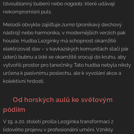
(dvoublanný buben) nebo
nagada
, které udávají
nekompromisní puls.
Melodii obvykle zajišťuje
zurna
(pronikavý dechový
nástroj) nebo harmonika, v modernějších verzích pak
housle. Hudba Lezginky má schopnost okamžitě
elektrizovat dav – v kavkazských komunitách stačí pár
úderů bubnu a lidé se okamžitě srocují do kruhu, aby
vytvořili prostor pro tanečníky. Tato hudba nebyla nikdy
určena k pasivnímu poslechu, ale k vyvolání akce a
kolektivní hrdosti.
🌍 Od horských aulů ke světovým
pódiím
V 19. a 20. století prošla Lezginka transformací z
lidového projevu v profesionální umění. Vznikly