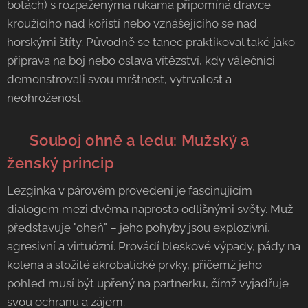
botách) s rozpaženýma rukama připomíná dravce
kroužícího nad kořistí nebo vznášejícího se nad
horskými štíty. Původně se tanec praktikoval také jako
příprava na boj nebo oslava vítězství, kdy válečníci
demonstrovali svou mrštnost, vytrvalost a
neohroženost.
⚔️ Souboj ohně a ledu: Mužský a
ženský princip
Lezginka v párovém provedení je fascinujícím
dialogem mezi dvěma naprosto odlišnými světy. Muž
představuje "oheň" – jeho pohyby jsou explozivní,
agresivní a virtuózní. Provádí bleskové výpady, pády na
kolena a složité akrobatické prvky, přičemž jeho
pohled musí být upřený na partnerku, čímž vyjadřuje
svou ochranu a zájem.