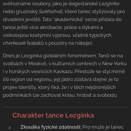
světoznámé soubory, jako je dagestánské
Lezginka
nebo gruzínský
Sukhishvili
, které tanec stylizovaly pro
divadelní jeviště. Tato "akademická" verze přidala do
tance ještě více akrobacie, práce s dýkami a
velkolepou kostýmní výpravu, včetně typických
cherkesek
(kabátů s pouzdry na náboje).
Dnes je Lezginka globálním fenoménem. Tančí se na
svatbách v Moskvě, v kulturních centrech v New Yorku
i v horských vesnicích Kavkazu. Přestože se styl mírně
liší region od regionu, její jádro zůstává stejné: je to
projev identity, který říká, že i v těch nejdrsnějších
podmínkách lze zachovat krásu, hrdost a svobodu.
💃 Charakter tance Lezginka
Zkouška fyzické zdatnosti:
Pro muže je tanec