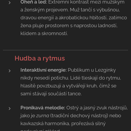
Oheň a led:
Extrémní kontrast mezi mužským
a ženským projevem. Muž tančí s výbušnou,
dravou energií a akrobatickou hbitostí, zatímco
žena pluje prostorem s naprostou ladností,
klidem a skromností.
🥁
Hudba a rytmus
Interaktivní energie:
Publikum u Lezginky
nikdy nesedí potichu. Lidé tleskají do rytmu,
hlasitě povzbuzují a vytvářejí kruh, čímž se
sami stávají součástí tance.
Pronikavá melodie:
Ostrý a jasný zvuk nástrojů,
jako je
zurna
(tradiční dechový nástroj) nebo
kavkazská harmonika, prořezává silný