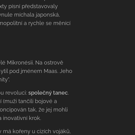
xty písní představovaly
lynule míchala japonská,
mopolitní a rychle se měnící
lé Mikronésii. Na ostrově
hytil pod jménem Maas. Jeho
ty".
u revoluci:
společný tanec
.
 (muži tančili bojové a
oncipován tak, že jej mohli
 inovativní krok.
iv má kořeny u cizích vojáků,