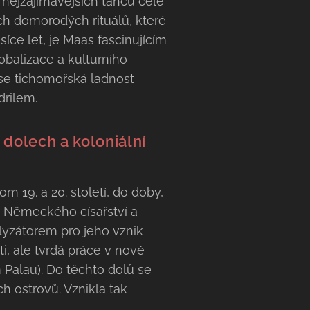
 nejzajímavějších tanců celé
ých domorodých rituálů, které
síce let, je Maas fascinujícím
balizace a kulturního
 se tichomořská ladnost
rilem.
 dolech a koloniální
m 19. a 20. století, do doby,
 Německého císařství a
lyzátorem pro jeho vznik
i, ale tvrdá práce v nově
Palau). Do těchto dolů se
h ostrovů. Vznikla tak