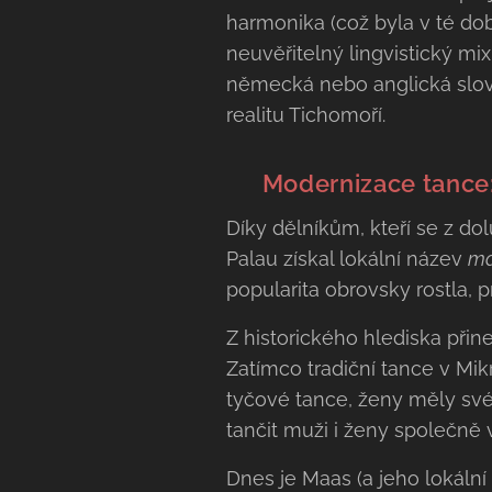
harmonika (což byla v té dob
neuvěřitelný lingvistický mi
německá nebo anglická slova.
realitu Tichomoří.
🤝 Modernizace tance:
Díky dělníkům, kteří se z do
Palau získal lokální název
ma
popularita obrovsky rostla, 
Z historického hlediska přin
Zatímco tradiční tance v Mikr
tyčové tance, ženy měly své 
tančit muži i ženy společně 
Dnes je Maas (a jeho lokální 