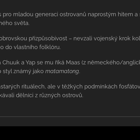
s pro mladou generaci ostrovanů naprostým hitem 
ného světa.
obrovskou přizpůsobivost – nevzali vojenský krok ko
ho do vlastního folklóru.
h Chuuk a Yap se mu říká Maas (z německého/angli
o styl známý jako
matamatong
.
astarých rituálech, ale v těžkých podmínkách fosfáto
tkávali dělníci z různých ostrovů.