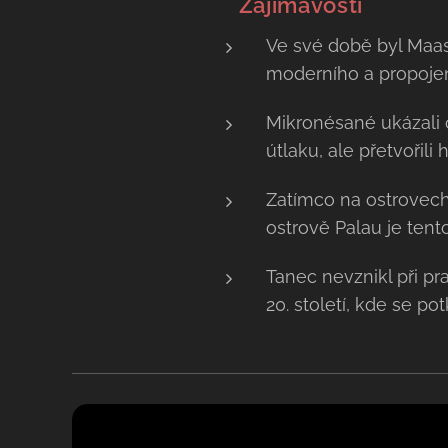
💡 Zajímavosti
Ve své době byl Maa
moderního a propoje
Mikronésané ukázali 
útlaku, ale přetvořili 
Zatímco na ostrovec
ostrově Palau je tent
Tanec nevznikl při pr
20. století, kde se po