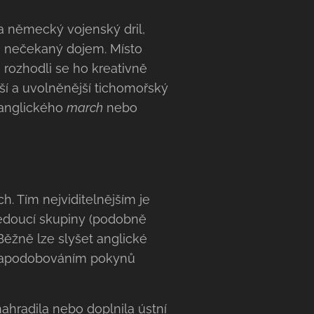
a německý vojenský dril,
e nečekaný dojem. Místo
, rozhodli se ho kreativně
jší a uvolněnější tichomořský
 anglického
march
nebo
. Tím nejviditelnějším je
 vedoucí skupiny (podobně
Běžně lze slyšet anglické
kly napodobováním pokynů
ahradila nebo doplnila ústní