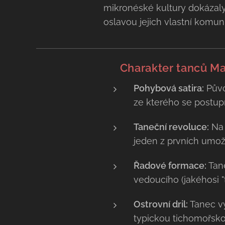
mikronéské kultury dokázaly 
oslavou jejich vlastní komunit
💃 Charakter tanců M
Pohybová satira:
Půvo
ze kterého se postupn
Taneční revoluce:
Na 
jeden z prvních umož
Řadové formace:
Tane
vedoucího (jakéhosi "
Ostrovní dril:
Tanec vy
typickou tichomořsko