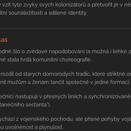
vzít tyto zvyky svých kolonizátorů a přetvořit je v n
ní sounáležitosti a sdílené identity.
aas
dně šlo o zvědavé napodobování (a možná i lehké z
ě stala hrdá komunitní choreografie.
rozdíl od starých domorodých tradic, které striktně 
nil mužům a ženám tančit společně v jedné formaci.
čníci nastupují v přesných liniích a synchronizovaně
tanečního seržanta").
chází z vojenského pochodu, ale přísné pohyby voj
u uvolněnost a plynulost.