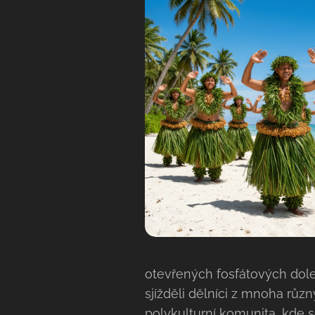
otevřených fosfátových dole
sjížděli dělníci z mnoha růz
polykulturní komunita, kde se