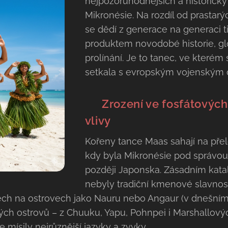
nejpozoruhodnějších a historicky
Mikronésie. Na rozdíl od prastar
se dědí z generace na generaci ti
produktem novodobé historie, glo
prolínání. Je to tanec, ve kterém
setkala s evropským vojenským d
⛏️ Zrození ve fosfátových
vlivy
Kořeny tance Maas sahají na přelo
kdy byla Mikronésie pod správou
později Japonska. Zásadním kata
nebyly tradiční kmenové slavnost
ch na ostrovech jako Nauru nebo Angaur (v dnešním 
ných ostrovů – z Chuuku, Yapu, Pohnpei i Marshallovýc
 mísily nejrůznější jazyky a zvyky.