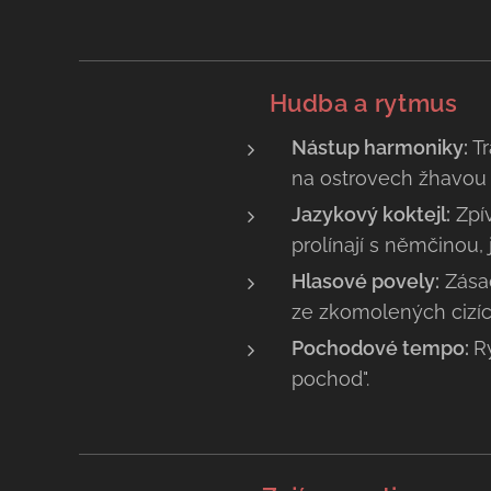
🥁
Hudba a rytmus
Nástup harmoniky:
Tr
na ostrovech žhavou
Jazykový koktejl:
Zpív
prolínají s němčinou, 
Hlasové povely:
Zásad
ze zkomolených cizích 
Pochodové tempo:
R
pochod".