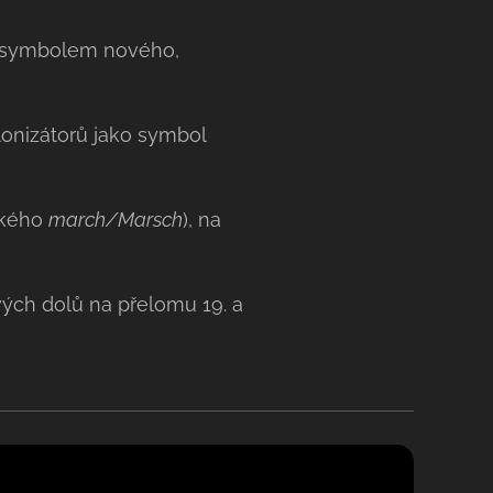
a symbolem nového,
lonizátorů jako symbol
ckého
march/Marsch
), na
vých dolů na přelomu 19. a