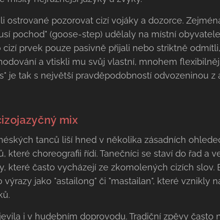
li ostrované pozorovat cizí vojáky a dozorce. Zejmén
usí pochod" (goose-step) udělaly na místní obyvatel
izí prvek pouze pasivně přijali nebo striktně odmítli
chodování a vtiskli mu svůj vlastní, mnohem flexibilně
" je tak s největší pravděpodobností odvozeninou z
cizojazyčný mix
éských tanců liší hned v několika zásadních ohledech
, které choreografii řídí. Tanečníci se staví do řad a
y, které často vycházejí ze zkomolených cizích slov. 
ebo výrazy jako "astailong" či "mastailan", které vzni
ků.
evila i v hudebním doprovodu. Tradiční zpěvy často n