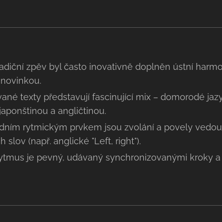
adiční zpěv byl často inovativně doplněn ústní harmo
 novinkou.
ané texty představují fascinující mix – domorodé jaz
japonštinou a angličtinou.
ním rytmickým prvkem jsou zvolání a povely vedoucí
slov (např. anglické "Left, right").
ytmus je pevný, udávaný synchronizovanými kroky a 