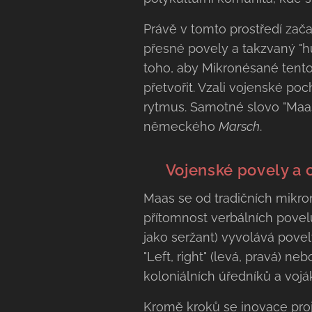
Právě v tomto prostředí zača
přesné povely a takzvaný "h
toho, aby Mikronésané tento c
přetvořit. Vzali vojenské po
rytmus. Samotné slovo "Maas
německého
Marsch
.
🗣️ Vojenské povely a 
Maas se od tradičních mikron
přítomnost verbálních povelů
jako seržant) vyvolává povel
"Left, right" (levá, pravá) n
koloniálních úředníků a vojá
Kromě kroků se inovace proj