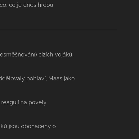
ěco, co je dnes hrdou
esměšňování) cizích vojáků,
oddělovaly pohlaví, Maas jako
 reagují na povely
áků jsou obohaceny o