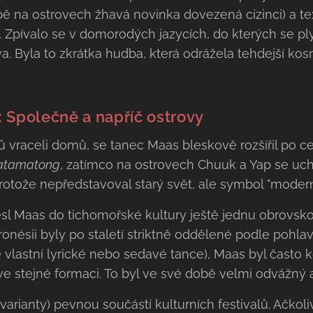
ě na ostrovech žhavá novinka dovezená cizinci) a te
x. Zpívalo se v domorodých jazycích, do kterých se p
 Byla to zkrátka hudba, která odrážela tehdejší kos
 Společně a napříč ostrovy
lů vraceli domů, se tanec Maas bleskově rozšířil po ce
tamatong
, zatímco na ostrovech Chuuk a Yap se uc
protože nepředstavoval starý svět, ale symbol "moderni
esl Maas do tichomořské kultury ještě jednu obrovsko
onésii byly po staletí striktně oddělené podle pohlaví
vlastní lyrické nebo sedavé tance), Maas byl často k
ve stejné formaci. To byl ve své době velmi odvážný a
varianty) pevnou součástí kulturních festivalů. Ačkol