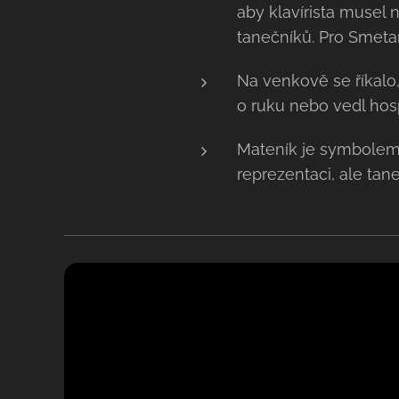
aby klavírista musel 
tanečníků. Pro Smeta
Na venkově se říkalo,
o ruku nebo vedl hos
Mateník je symbolem
reprezentaci, ale tan