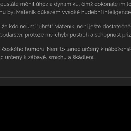
neustále měnit úhoz a dynamiku, čímž dokonale imito
nu byl Mateník důkazem vysoké hudební inteligence
 že kdo neumí "uhrát" Mateník, není ještě dostatečně 
podářství, protože mu chybí postřeh a schopnost př
 českého humoru. Není to tanec určený k nábožensk
ec určený k zábavě, smíchu a škádlení.