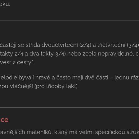
oku.
astěji se střídá dvoučtvrteční (2/4) a tříčtvrteční (3
 takty 2/4 a dva takty 3/4) nebo zcela nepravidelné,
ést z cesty".
lodie bývají hravé a často mají dvě části – jednu rázn
u vláčnější (pro třídobý takt).
nce
avnějších mateníků, který má velmi specifickou strukt