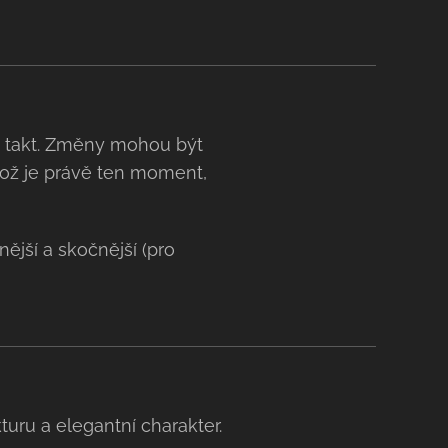
/4) takt. Změny mohou být
 což je právě ten moment,
ější a skočnější (pro
uru a elegantní charakter.