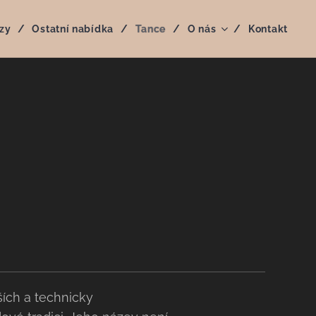
zy
Ostatní nabídka
Tance
O nás
Kontakt
ších a technicky