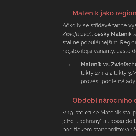
🌀
Mateník jako regio
Ačkoliv se střídavé tance v
Zwiefacher
),
český Mateník
s
stal nejpopulárnějším. Regi
nejsložitější varianty, čast
Mateník vs. Zwiefach
takty 2/4 a 2 takty 3/
provést podle nálady,
📜
Období národního o
V 19. století se Mateník sta
jeho "záchrany" a zápisu do 
pod tlakem standardizované P