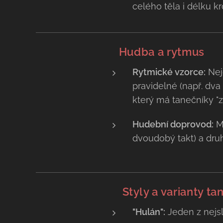
celého těla i délku kr
🎻
Hudba a rytmus
Rytmické vzorce:
Nejč
pravidelné (např. dva
který má tanečníky "zv
Hudební doprovod:
Me
dvoudobý takt) a druho
✨
Styly a varianty ta
"Hulán":
Jeden z nejsl