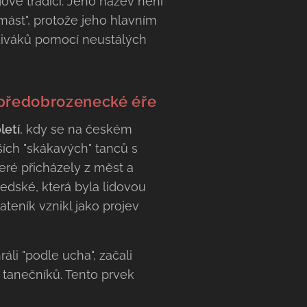
ové tradici. Jeho název není
mást", protože jeho hlavním
 diváků pomocí neustálých
a předobrozenecké éře
letí
, kdy se na českém
ších "skákavých" tanců s
eré přicházely z měst a
edské, která byla lidovou
teník vznikl jako projev
áli "podle ucha", začali
 tanečníků. Tento prvek