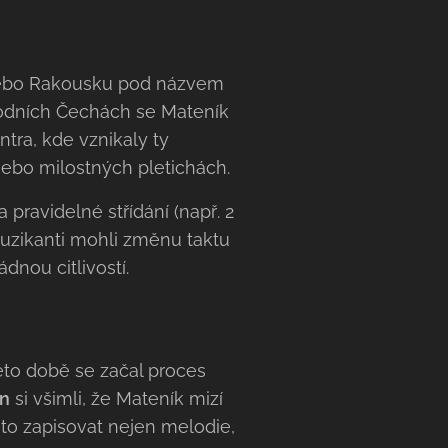
u nebo Rakousku pod názvem
chodních Čechách se Mateník
tra, kde vznikaly ty
 nebo milostných pletichách.
 pravidelné střídání (např. 2
Muzikanti mohli změnu taktu
dnou citlivostí.
této době se začal proces
en
si všimli, že Mateník mizí
oto zapisovat nejen melodie,