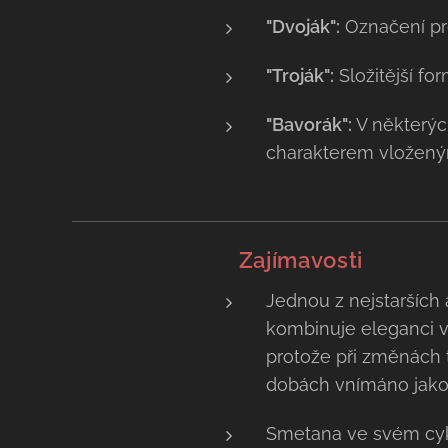
"Dvoják":
Označení pro
"Troják":
Složitější fo
"Bavorák":
V některýc
charakterem vložený
💡 Zajímavosti
Jednou z nejstarších 
kombinuje eleganci vo
protože při změnách 
dobách vnímáno jako 
Smetana ve svém cy