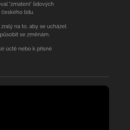
val "zmatení" lidových
 českého lidu.
zralý na to, aby se ucházel
izpůsobit se změnám.
é úctě nebo k přísné