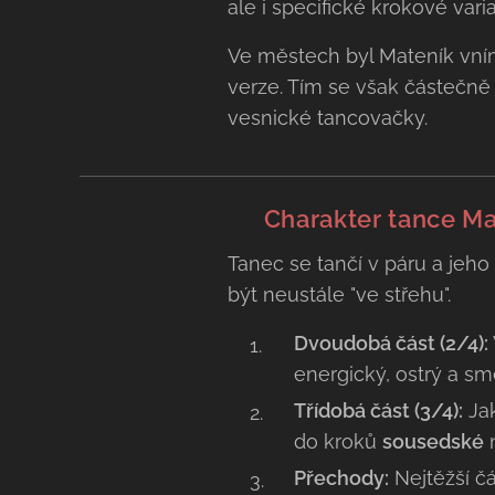
ale i specifické krokové vari
Ve městech byl Mateník vnímá
verze. Tím se však částečně 
vesnické tancovačky.
💃 Charakter tance Ma
Tanec se tančí v páru a jeho
být neustále "ve střehu".
Dvoudobá část (2/4):
energický, ostrý a sm
Třídobá část (3/4):
Jak
do kroků
sousedské
Přechody:
Nejtěžší č