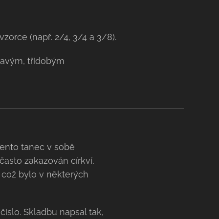
zorce (např. 2/4, 3/4 a 3/8).
pavým, třídobým
Tento tanec v sobě
často zakazován církví,
 což bylo v některých
íslo. Skladbu napsal tak,