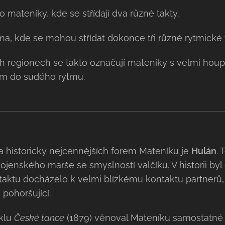
 mateníky, kde se střídají dva různé takty.
rma, kde se mohou střídat dokonce tři různé rytmické v
h regionech se takto označují mateníky s velmi hou
m do sudého rytmu.
a historicky nejcennějších forem Mateníku je
Hulán
. 
jenského marše se smyslností valčíku. V historii byl 
taktu docházelo k velmi blízkému kontaktu partnerů,
pohoršující.
klu
České tance
(1879) věnoval Mateníku samostatné č