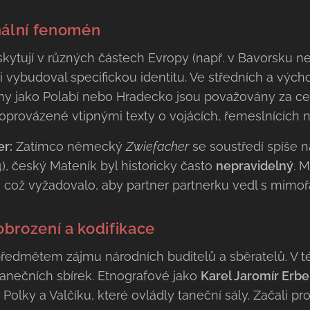
nální fenomén
yskytují v různých částech Evropy (např. v Bavorsk
i vybudoval specifickou identitu. Ve středních a vý
ony jako Polabí nebo Hradecko jsou považovány za cen
o doprovázené vtipnými texty o vojácích, řemeslnících
er:
Zatímco německý
Zwiefacher
se soustředí spíše na
4), český Mateník byl historicky často
nepravidelný
. 
 což vyžadovalo, aby partner partnerku vedl s mimořá
brození a kodifikace
l předmětem zájmu národních buditelů a sběratelů. V 
tanečních sbírek. Etnografové jako
Karel Jaromír Erb
olky a Valčíku, které ovládly taneční sály. Začali pr