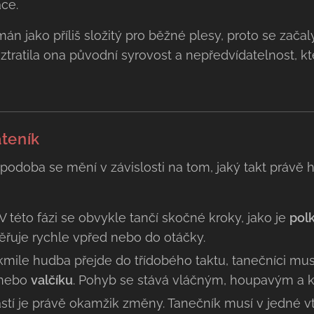
ace.
n jako příliš složitý pro běžné plesy, proto se začaly
ztratila ona původní syrovost a nepředvídatelnost, kt
teník
 podoba se mění v závislosti na tom, jaký takt právě 
V této fázi se obvykle tančí skočné kroky, jako je
pol
ěřuje rychle vpřed nebo do otáčky.
mile hudba přejde do třídobého taktu, tanečníci musí
nebo
valčíku
. Pohyb se stává vláčným, houpavým a k
ástí je právě okamžik změny. Tanečník musí v jedné 