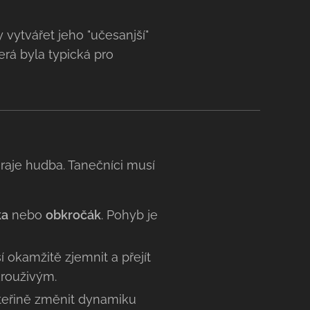
 vytvářet jeho "učesanjší"
erá byla typická pro
hraje hudba. Tanečníci musí
ka
nebo
obkročák
. Pohyb je
 okamžitě zjemnit a přejít
rouživým.
vteřině změnit dynamiku