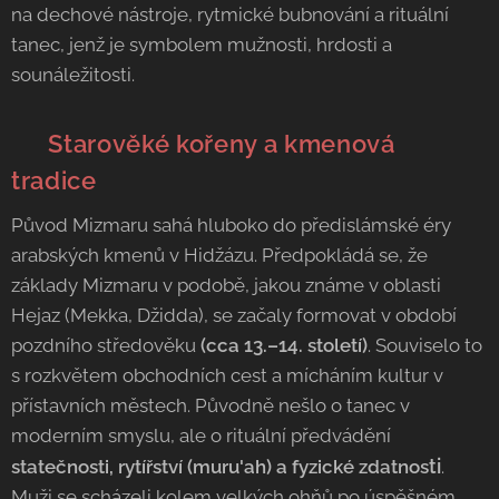
na dechové nástroje, rytmické bubnování a rituální
tanec, jenž je symbolem mužnosti, hrdosti a
sounáležitosti.
🇸🇦 Starověké kořeny a kmenová
tradice
Původ Mizmaru sahá hluboko do předislámské éry
arabských kmenů v Hidžázu.
Předpokládá se, že
základy Mizmaru v podobě, jakou známe v oblasti
Hejaz (Mekka, Džidda), se začaly formovat v období
pozdního středověku
(cca 13.–14. století)
. Souviselo to
s rozkvětem obchodních cest a mícháním kultur v
přístavních městech. Původně nešlo o tanec v
moderním smyslu, ale o rituální předvádění
ti
statečnosti, rytířství (muru'ah) a fyzické zdatnos
.
Muži se scházeli kolem velkých ohňů po úspěšném