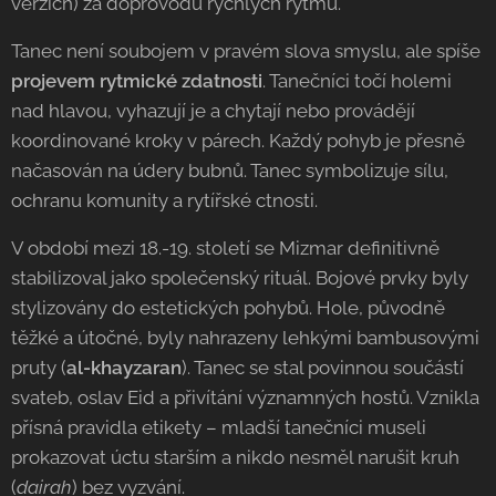
verzích) za doprovodu rychlých rytmů.
Tanec není soubojem v pravém slova smyslu, ale spíše
projevem rytmické zdatnosti
. Tanečníci točí holemi
nad hlavou, vyhazují je a chytají nebo provádějí
koordinované kroky v párech. Každý pohyb je přesně
načasován na údery bubnů. Tanec symbolizuje sílu,
ochranu komunity a rytířské ctnosti.
V období mezi 18.-19. století se Mizmar definitivně
stabilizoval jako společenský rituál. Bojové prvky byly
stylizovány do estetických pohybů. Hole, původně
těžké a útočné, byly nahrazeny lehkými bambusovými
pruty (
al-khayzaran
). Tanec se stal povinnou součástí
svateb, oslav Eid a přivítání významných hostů. Vznikla
přísná pravidla etikety – mladší tanečníci museli
prokazovat úctu starším a nikdo nesměl narušit kruh
(
dairah
) bez vyzvání.