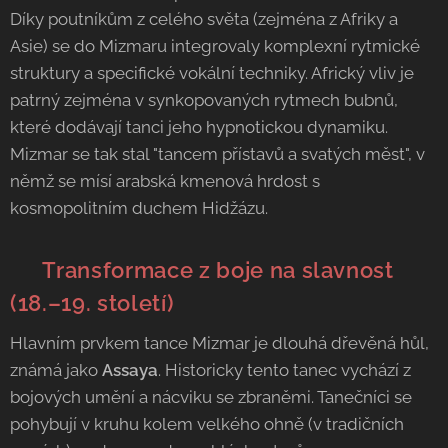
Díky poutníkům z celého světa (zejména z Afriky a
Asie) se do Mizmaru integrovaly komplexní rytmické
struktury a specifické vokální techniky. Africký vliv je
patrný zejména v synkopovaných rytmech bubnů,
které dodávají tanci jeho hypnotickou dynamiku.
Mizmar se tak stal "tancem přístavů a svatých měst", v
němž se mísí arabská kmenová hrdost s
kosmopolitním duchem Hidžázu.
⚔️ Transformace z boje na slavnost
(18.–19. století)
Hlavním prvkem tance Mizmar je dlouhá dřevěná hůl,
známá jako
Assaya
. Historicky tento tanec vychází z
bojových umění a nácviku se zbraněmi. Tanečníci se
pohybují v kruhu kolem velkého ohně (v tradičních