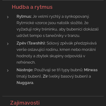
🥁
Hudba a rytmus
Rytmus:
Je velmi rychlý a synkopovaný.
Rytmické vzorce jsou natolik složité, že
vyžadují roky tréninku, aby bubeníci dokázali
udržet tempo s tanečníky v tranzu.
Zpěv (Tawshih):
Sólový zpěvák předzpívává
verše oslavující rodinu, kmen nebo morální
hodnoty a zbytek skupiny odpovídá v
refrénech.
Nástroje:
Používají se tři typy bubnů:
Mirwas
(malý buben),
Zir
(velký basový buben) a
Nuggara
.
💡 Zajímavosti