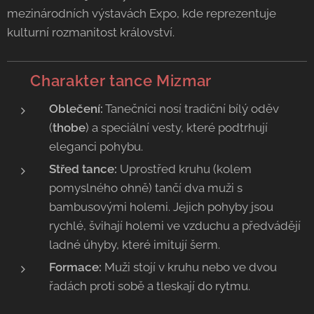
mezinárodních výstavách Expo, kde reprezentuje
kulturní rozmanitost království.
💃 Charakter tance Mizmar
Oblečení:
Tanečníci nosí tradiční bílý oděv
(
thobe
) a speciální vesty, které podtrhují
eleganci pohybu.
Střed tance:
Uprostřed kruhu (kolem
pomyslného ohně) tančí dva muži s
bambusovými holemi. Jejich pohyby jsou
rychlé, švihají holemi ve vzduchu a předvádějí
ladné úhyby, které imitují šerm.
Formace:
Muži stojí v kruhu nebo ve dvou
řadách proti sobě a tleskají do rytmu.