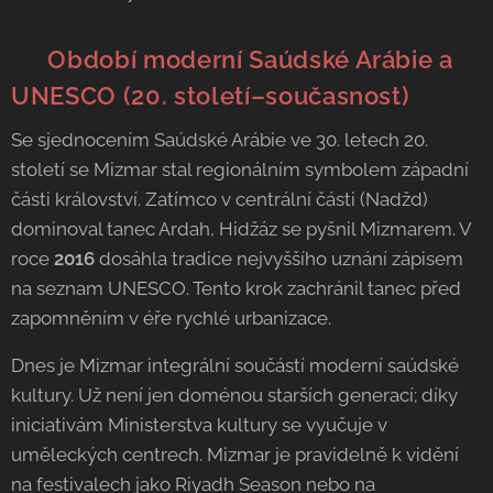
🏜️
Období moderní Saúdské Arábie a
UNESCO (20. století–současnost)
Se sjednocením Saúdské Arábie ve 30. letech 20.
století se Mizmar stal regionálním symbolem západní
části království. Zatímco v centrální části (Nadžd)
dominoval tanec Ardah, Hidžáz se pyšnil Mizmarem. V
roce
2016
dosáhla tradice nejvyššího uznání zápisem
na seznam UNESCO. Tento krok zachránil tanec před
zapomněním v éře rychlé urbanizace.
Dnes je Mizmar integrální součástí moderní saúdské
kultury. Už není jen doménou starších generací; díky
iniciativám Ministerstva kultury se vyučuje v
uměleckých centrech. Mizmar je pravidelně k vidění
na festivalech jako Riyadh Season nebo na