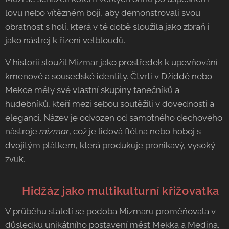
lovu nebo vítězném boji, aby demonstrovali svou
obratnost s holí, která v té době sloužila jako zbraň i
jako nástroj k řízení velbloudů.
V historii sloužil Mizmar jako prostředek k upevňování
kmenové a sousedské identity. Čtvrti v Džiddě nebo
Mekce měly své vlastní skupiny tanečníků a
hudebníků, kteří mezi sebou soutěžili v dovednosti a
eleganci. Název je odvozen od samotného dechového
nástroje
mizmar
, což je lidová flétna nebo hoboj s
dvojitým plátkem, která produkuje pronikavý, vysoký
zvuk.
🌍 Hidžáz jako multikulturní křižovatka
V průběhu staletí se podoba Mizmaru proměňovala v
důsledku unikátního postavení měst Mekka a Medina.