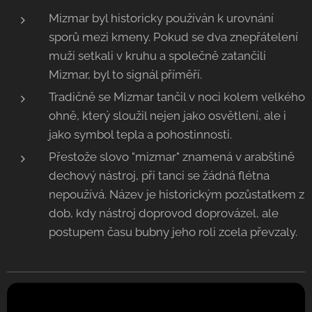
Mizmar byl historicky používán k urovnání
sporů mezi kmeny. Pokud se dva znepřátelení
muži setkali v kruhu a společně zatančili
Mizmar, byl to signál příměří.
Tradičně se Mizmar tančil v noci kolem velkého
ohně, který sloužil nejen jako osvětlení, ale i
jako symbol tepla a pohostinnosti.
Přestože slovo "mizmar" znamená v arabštině
dechový nástroj, při tanci se žádná flétna
nepoužívá. Název je historickým pozůstatkem z
dob, kdy nástroj doprovod doprovázel, ale
postupem času bubny jeho roli zcela převzaly.