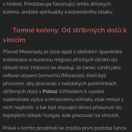
v hrdost. Představuje fascinující směs afrických
kořenů, andské spirituality a koloniálního útlaku.
🇧🇴
Temné kořeny: Od stříbrných dolů k
vinicím
Původ Morenady je úzce spjat s obdobím španělské
kolonizace a nucenou migrací afrických otroků do
oblasti And. Historici se shodují, že tanec vznikl jako
reflexe utrpení černochů (Morenos), kteří byli
přivezeni, aby pracovali v nelidských podmínkách
stříbrných dolů v
Potosí
. Vzhledem k vysoké
nadmořské výšce a mrazivému klimatu však mnozí z
nich nepřežili, a tak byli zbývající otroci přesunuti do
teplejších oblastí Yungas, kde pracovali na vinicích.
Právě v tomto prostředí se zrodila první podoba tance.