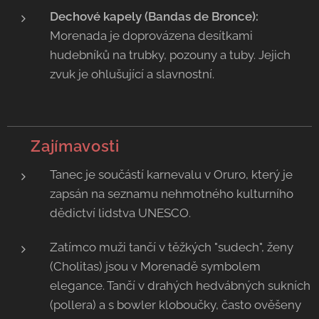
Dechové kapely (Bandas de Bronce):
Morenada je doprovázena desítkami
hudebníků na trubky, pozouny a tuby. Jejich
zvuk je ohlušující a slavnostní.
💡 Zajímavosti
Tanec je součástí karnevalu v Oruro, který je
zapsán na seznamu nehmotného kulturního
dědictví lidstva UNESCO.
Zatímco muži tančí v těžkých "sudech", ženy
(Cholitas) jsou v Morenadě symbolem
elegance. Tančí v drahých hedvábných sukních
(pollera) a s bowler kloboučky, často ověšeny