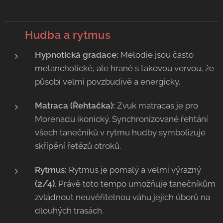
🥁
Hudba a rytmus
Hypnotická gradace:
Melodie jsou často
melancholické, ale hrané s takovou vervou, že
působí velmi povzbudivě a energicky.
Matraca (Řehtačka):
Zvuk matracas je pro
Morenadu ikonický. Synchronizované řehtání
všech tanečníků v rytmu hudby symbolizuje
skřípění řetězů otroků.
Rytmus:
Rytmus je pomalý a velmi výrazný
2/4)
(
. Právě toto tempo umožňuje tanečníkům
zvládnout neuvěřitelnou váhu jejich úborů na
dlouhých trasách.