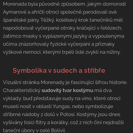
Morenada byla původně způsobem, jakým domorodí
Aymarové a afričtí otroci společně parodovali své
španělské pány. Těžký, kolébavý krok tanečníků měl
napodobovat vyčerpané otroky kráčející v řetězech,
zatímco masky s vyplazenými jazyky a vypoulenýma
očima znázorňovaly fyzické vyčerpání a příznaky
výškové nemoci, kterými trpěli lidé zvyklí na nížiny.
🏺 Symbolika v sudech a stříbře
Vizuální stránka Morenady je fascinující šifrou historie.
Charakteristický
sudovitý tvar kostýmu
má dva
výklady: buď představuje sudy na víno, které otroci
museli nosit v oblasti Yungas, nebo symbolizuje
stříbrné nádoby z dolů v Potosí. Kostýmy jsou dnes
vyšívány tisíci flitry a korálky, což z nich činí nejdražší
taneční úbory v celé Bolívii.