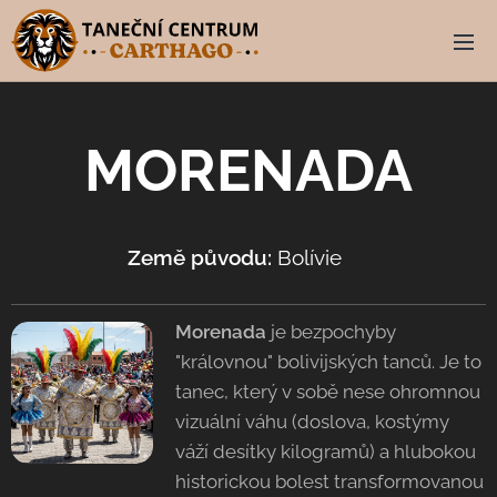
MORENADA
Země původu:
Bolívie
🇧🇴
Morenada
je bezpochyby
"královnou" bolivijských tanců. Je to
tanec, který v sobě nese ohromnou
vizuální váhu (doslova, kostýmy
váží desítky kilogramů) a hlubokou
historickou bolest transformovanou