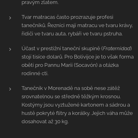
pravým zlatem.
Tvar matracas často prozrazuje profesi
tanečníků. Řezníci mají matracu ve tvaru krávy,
řidiči ve tvaru auta, rybáři ve tvaru pstruha.
Účast v prestižní taneční skupině (
Fraternidad
)
stojí tisíce dolarů. Pro Bolivijce je to však forma
oběti pro Pannu Marii (Socavón) a otázka
rodinné cti.
Tanečník v Morenadě na sobě nese zátěž
srovnatelnou se středně těžkým krosnou.
Kostýmy jsou vyztužené kartonem a sádrou a
hustě pokryté flitry a korálky. Jejich váha může
dosahovat až 30 kg.