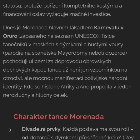
statusu, protože pořízení kompletního kostýmu a
financování oslav vyžaduje značné investice.
Dnes je Morenada hlavním lákadlem
Karnevalu v
Oruro
(zapsaného na seznam UNESCO). Tisíce
tanečníků v maskách s dýmkami a hustými vousy
(parodie na španělské Mayordomy neboli dozorce)
pochodují ulicemi za doprovodu obrovských
dechových kapel. Tanec už není jen vzpomínkou na
otroctví, ale mocnou manifestací bolivijské národní
identity, kde se historie Afriky a And propojila v jeden
nerozlučný a hlučný celek.
💃 Charakter tance Morenada
Divadelní prvky:
Každá postava má svou roli –
od dozorců s dýmkami přes "černé krále" (Rey