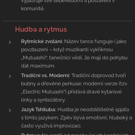
vyjadřuje své sebevědomí a postavení v
komunitě.
🥁
Hudba a rytmus
Rytmické zvolání:
Název tance funguje i jako
povzbuzení – když muzikanti vykřiknou
„Mutuashi!“, tanečníci vědí, že mají do pohybu
dát maximum.
Tradiční vs. Moderní:
Tradiční doprovod tvoří
bubny a dřevěné perkuse; moderní verze (tzv.
„Electric Mutuashi“) přidává dravé kytarové
linky a syntezátory.
Jazyk Tshiluba:
Hudba je neoddělitelně spjata
s tímto jazykem. Zpěv bývá emotivní, hluboký a
často využívá improvizaci.