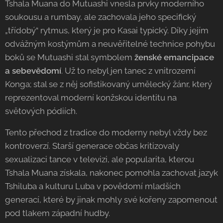
​Tshala Muana do Mutuashi vnesla prvky moderního
soukousu a rumbay, ale zachovala jeho specifický
„třídobý“ rytmus, který je pro Kasai typický. Díky jejím
odvážným kostýmům a neuvěřitelné technice pohybu
boků se Mutuashi stal symbolem
ženské emancipace
a sebevědomí
. Už to nebyl jen tanec z vnitrozemí
Konga; stal se z něj sofistikovaný umělecký žánr, který
reprezentoval moderní konžskou identitu na
světových pódiích.
​Tento přechod z tradice do moderny nebyl vždy bez
kontroverzí. Starší generace občas kritizovaly
sexualizaci tance v televizi, ale popularita, kterou
Tshala Muana získala, nakonec pomohla zachovat jazyk
Tshiluba a kulturu Luba v povědomí mladších
generací, které by jinak mohly své kořeny zapomenout
pod tlakem západní hudby.