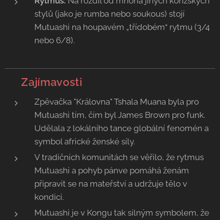
Rytmus:
Na rozdíl od mnoha jiných konžských
stylů (jako je rumba nebo soukous) stojí
Mutuashi na houpavém „třídobém“ rytmu (3/4
nebo 6/8).
💡 Zajímavosti
Zpěvačka "Královna" Tshala Muana byla pro
Mutuashi tím, čím byl James Brown pro funk.
Udělala z lokálního tance globální fenomén a
symbol africké ženské síly.
V tradičních komunitách se věřilo, že rytmus
Mutuashi a pohyb pánve pomáhá ženám
připravit se na mateřství a udržuje tělo v
kondici.
​Mutuashi je v Kongu tak silným symbolem, že