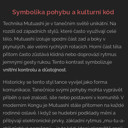
​💃 Symbolika pohybu a kulturní kód
​Technika Mutuashi je v tanečním světě unikátní. Na
rozdíl od západních stylů, které často využívají celé
tělo, Mutuashi izoluje spodní část zad a boky v
plynulých, ale velmi rychlých rotacích. Horní část těla
přitom často zůstává klidná nebo doprovází rytmus
jemnými gesty rukou. Tento kontrast symbolizuje
vnitřní kontrolu a důstojnost
.
​Historicky se tento styl tance vyvíjel jako forma
komunikace. Tanečnice svými pohyby mohla vyprávět
příběh o své zralosti, síle nebo postavení v komunitě. V
moderním Kongu je Mutuashi stále přítomen na každé
rodinné oslavě. I když se hudební podklady mění a
přibývají elektronické prvky, základní rytmus „mu-tu-a-