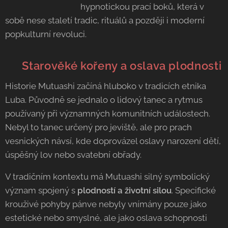
hypnotickou prací boků, která v
sobě nese staletí tradic, rituálů a později i moderní
popkulturní revoluci.
🇨🇩 Starověké kořeny a oslava plodnosti
​Historie Mutuashi začíná hluboko v tradicích etnika
Luba. Původně se jednalo o lidový tanec a rytmus
používaný při významných komunitních událostech.
Nebyl to tanec určený pro jeviště, ale pro prach
vesnických návsí, kde doprovázel oslavy narození dětí,
úspěšný lov nebo svatební obřady.
​V tradičním kontextu má Mutuashi silný symbolický
význam spojený s
plodností a životní silou
. Specifické
krouživé pohyby pánve nebyly vnímány pouze jako
estetické nebo smyslné, ale jako oslava schopnosti