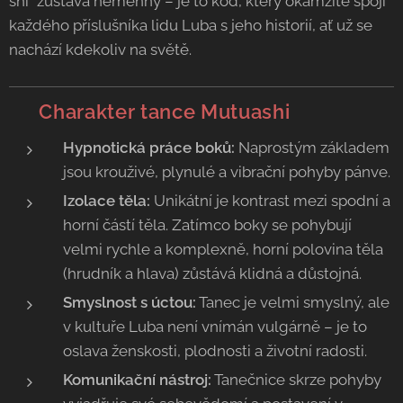
shi“ zůstává neměnný – je to kód, který okamžitě spojí
každého příslušníka lidu Luba s jeho historií, ať už se
nachází kdekoliv na světě.
💃 Charakter tance Mutuashi
Hypnotická práce boků:
Naprostým základem
jsou krouživé, plynulé a vibrační pohyby pánve.
Izolace těla:
Unikátní je kontrast mezi spodní a
horní částí těla. Zatímco boky se pohybují
velmi rychle a komplexně, horní polovina těla
(hrudník a hlava) zůstává klidná a důstojná.
Smyslnost s úctou:
Tanec je velmi smyslný, ale
v kultuře Luba není vnímán vulgárně – je to
oslava ženskosti, plodnosti a životní radosti.
Komunikační nástroj:
Tanečnice skrze pohyby