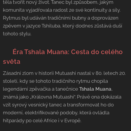
těla tvořit nový život. Tanec byl způsobem, jakým
komunita vyjadřovala radost ze své kontinuity a síly.
Rytmus byl udáván tradičními bubny a doprovázen
zpěvem v jazyce Tshiluba, který dodnes zůstává duší
tohoto stylu.
​🎤 Éra Tshala Muana: Cesta do celého
světa
​Zásadní zlom v historii Mutuashi nastal v 80. letech 20.
století, kdy se tohoto tradičního rytmu chopila
legendární zpěvačka a tanečnice
Tshala Muana
,
známá jako „Královna Mutuashi“. Právě ona dokázala
vzít syrový vesnický tanec a transformovat ho do
moderní, elektrifikované podoby, která ovládla
hitparády po celé Africe i v Evropě.