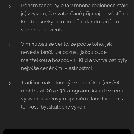
Během tance bylo (a v mnoha regionech stále
je) zvykem, že svatebčané připínají nevěstě na
kroj bankovky jako finanční dar do začátku
společného života.
V minulosti se věřilo, že podle toho, jak
nevěsta tančí, lze poznat, jakou bude
manželkou a hospodyní. Klid a vytrvalost byly
nejvýše ceněnými vlastnostmi.
Tradiční makedonský svatební kroj (
nosija
)
mohl vážit
20 až 30 kilogramů
kvůli těžkému
vyšívání a kovovým šperkům. Tančit v něm s
lehkostí byl skutečný výkon.