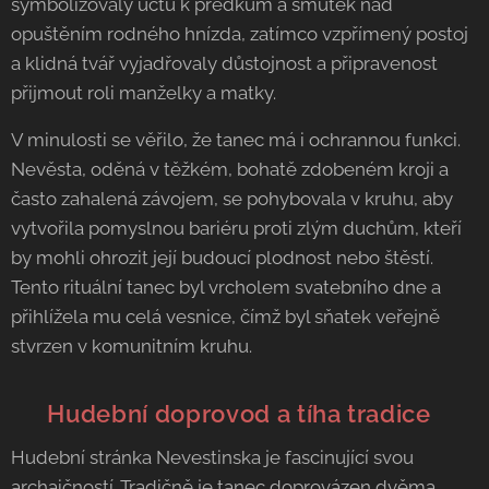
symbolizovaly úctu k předkům a smutek nad
opuštěním rodného hnízda, zatímco vzpřímený postoj
a klidná tvář vyjadřovaly důstojnost a připravenost
přijmout roli manželky a matky.
V minulosti se věřilo, že tanec má i ochrannou funkci.
Nevěsta, oděná v těžkém, bohatě zdobeném kroji a
často zahalená závojem, se pohybovala v kruhu, aby
vytvořila pomyslnou bariéru proti zlým duchům, kteří
by mohli ohrozit její budoucí plodnost nebo štěstí.
Tento rituální tanec byl vrcholem svatebního dne a
přihlížela mu celá vesnice, čímž byl sňatek veřejně
stvrzen v komunitním kruhu.
🥁 Hudební doprovod a tíha tradice
Hudební stránka Nevestinska je fascinující svou
archaičností. Tradičně je tanec doprovázen dvěma