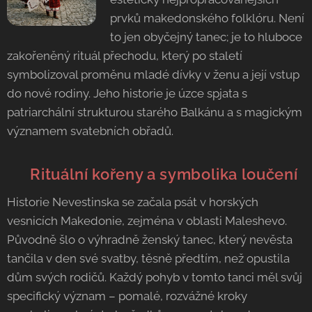
prvků makedonského folklóru. Není
to jen obyčejný tanec; je to hluboce
zakořeněný rituál přechodu, který po staletí
symbolizoval proměnu mladé dívky v ženu a její vstup
do nové rodiny. Jeho historie je úzce spjata s
patriarchální strukturou starého Balkánu a s magickým
významem svatebních obřadů.
👰 Rituální kořeny a symbolika loučení
Historie Nevestinska se začala psát v horských
vesnicích Makedonie, zejména v oblasti Maleshevo.
Původně šlo o výhradně ženský tanec, který nevěsta
tančila v den své svatby, těsně předtím, než opustila
dům svých rodičů. Každý pohyb v tomto tanci měl svůj
specifický význam – pomalé, rozvážné kroky