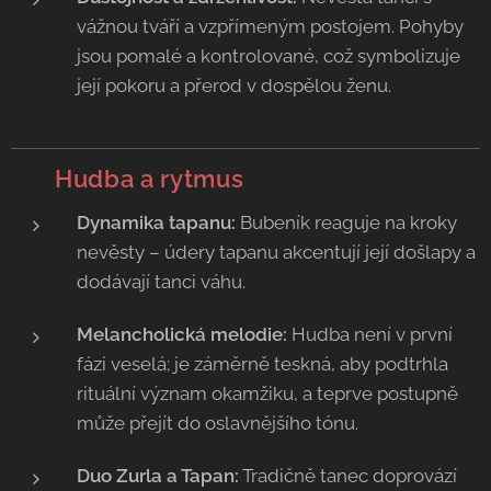
vážnou tváří a vzpřímeným postojem. Pohyby
jsou pomalé a kontrolované, což symbolizuje
její pokoru a přerod v dospělou ženu.
🥁
Hudba a rytmus
Dynamika tapanu:
Bubeník reaguje na kroky
nevěsty – údery tapanu akcentují její došlapy a
dodávají tanci váhu.
Melancholická melodie:
Hudba není v první
fázi veselá; je záměrně teskná, aby podtrhla
rituální význam okamžiku, a teprve postupně
může přejít do oslavnějšího tónu.
Duo Zurla a Tapan:
Tradičně tanec doprovází