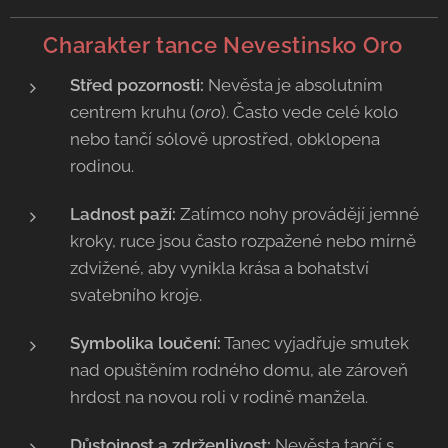
💃 Charakter tance Nevestinsko Oro
Střed pozornosti:
Nevěsta je absolutním
centrem kruhu (
oro
). Často vede celé kolo
nebo tančí sólově uprostřed, obklopena
rodinou.
Ladnost paží:
Zatímco nohy provádějí jemné
kroky, ruce jsou často rozpažené nebo mírně
zdvižené, aby vynikla krása a bohatství
svatebního kroje.
Symbolika loučení:
Tanec vyjadřuje smutek
nad opuštěním rodného domu, ale zároveň
hrdost na novou roli v rodině manžela.
Důstojnost a zdrženlivost:
Nevěsta tančí s