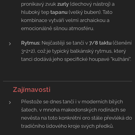
pronikavý zvuk
zurly
(dechový nástroj) a
hluboký tep
tapanu
(velký buben). Tato
kombinace vytváří velmi archaickou a
emocionálně silnou atmosféru.
Rytmus:
Nejčastěji se tančí v
7/8 taktu
(členění
3+2+2), což je typický balkánský rytmus, který
tanci dodává jeho specifické houpavé "kulhání".
💡 Zajímavosti
Přestože se dnes tančí i v moderních bílých
šatech, v mnoha makedonských rodinách se
nevěsta na toto konkrétní oro stále převléká do
tradičního lidového kroje svých předků.