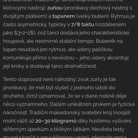
klíčovými nástroji:
zurlou
(pronikavý dechový nástroj s
dvojitým plátkem) a
tapanem
(velký buben). Rytmus je
často asymetrický, typicky v
7/8 taktu
(rozděleném
jako $3+2+2$), což tanci dodává jeho charakteristické
houpavé, ale nesmírně stabilní tempo. Bubeník na
tapan neudává jen rytmus, ale údery paličkou
komunikuje přímo s nevěstou – jeho údery akcentují
její kroky a dodávají tanci dramatičnost.
Tento doprovod není náhodný; zvuk zurly je tak
pronikavý, že měl být slyšet z jednoho údolí do
druhého, čímž oznamoval, že se v dané rodině děje
něco významného. Dalším unikátním prvkem je fyzická
náročnost. Tradiční makedonský svatební kroj (
nosija
)
mohl vážit až
20–30 kilogramů
díky hustému vyšívání,
stříbrným šperkům a těžkým látkám. Nevěsta tedy
musela tančit s neuvěřitelnou grácií, přestože nesla