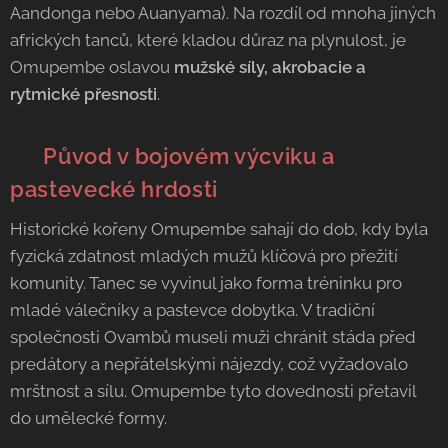
Aandonga nebo Auanyama). Na rozdíl od mnoha jiných
afrických tanců, které kladou důraz na plynulost, je
Omupembe oslavou
mužské síly, akrobacie a
rytmické přesnosti
.
🛡️ Původ v bojovém výcviku a
pastevecké hrdosti
Historické kořeny Omupembe sahají do dob, kdy byla
fyzická zdatnost mladých mužů klíčová pro přežití
komunity. Tanec se vyvinul jako forma tréninku pro
mladé válečníky a pastevce dobytka. V tradiční
společnosti Ovambů museli muži chránit stáda před
predátory a nepřátelskými nájezdy, což vyžadovalo
mrštnost a sílu. Omupembe tyto dovednosti přetavil
do umělecké formy.