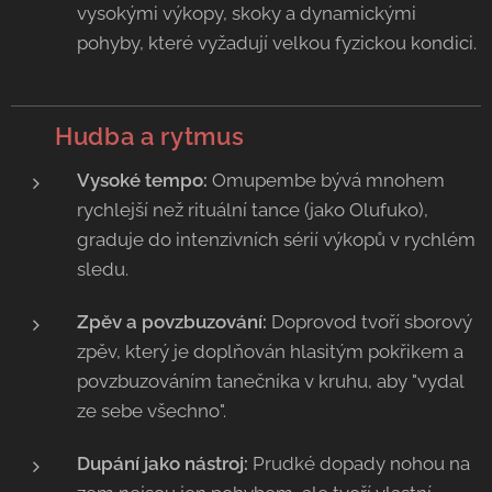
vysokými výkopy, skoky a dynamickými
pohyby, které vyžadují velkou fyzickou kondici.
🥁
Hudba a rytmus
Vysoké tempo:
Omupembe bývá mnohem
rychlejší než rituální tance (jako Olufuko),
graduje do intenzivních sérií výkopů v rychlém
sledu.
Zpěv a povzbuzování:
Doprovod tvoří sborový
zpěv, který je doplňován hlasitým pokřikem a
povzbuzováním tanečníka v kruhu, aby "vydal
ze sebe všechno".
Dupání jako nástroj:
Prudké dopady nohou na