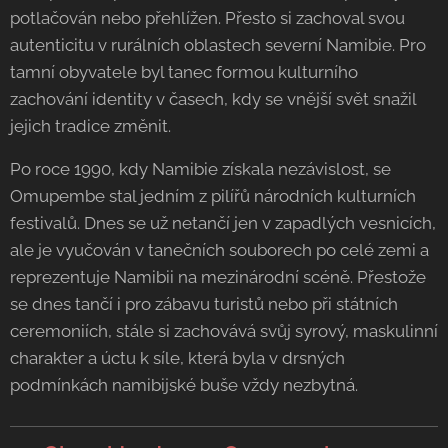
potlačován nebo přehlížen. Přesto si zachoval svou
autenticitu v rurálních oblastech severní Namibie. Pro
tamní obyvatele byl tanec formou kulturního
zachování identity v časech, kdy se vnější svět snažil
jejich tradice změnit.
Po roce 1990, kdy Namibie získala nezávislost, se
Omupembe stal jedním z pilířů národních kulturních
festivalů. Dnes se už netančí jen v zapadlých vesnicích,
ale je vyučován v tanečních souborech po celé zemi a
reprezentuje Namibii na mezinárodní scéně. Přestože
se dnes tančí i pro zábavu turistů nebo při státních
ceremoniích, stále si zachovává svůj syrový, maskulinní
charakter a úctu k síle, která byla v drsných
podmínkách namibijské buše vždy nezbytná.