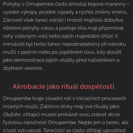
Pohyby v Omupembe často simulují bojové manévry –
vysoké výkopy, prudké výpady a rychlé změny směru.
Zároveň však tanec odráží i hrdost majitelů dobytka;
některé pohyby rukou a postoje těla mají připomínat
rohy vzácných volů nebo jejich majestátní chůzi. V
minulosti byl tento tanec nepostradatelný při návratu
mužů z pastvin nebo po úspěšném lovu, kdy sloužil
jako demonstrace jejich vitality před náčelníkem a
zbytkem vesnice.
🤸 Akrobacie jako rituál dospělosti
Omupembe hraje zásadní roli v iniciačních procesech
mladých mužů. Zatímco dívky mají své rituály jako
Olufuko
, chlapci museli prokázat svou zralost skrze
fyzickou náročnost Omupembe. Nejde jen o tanec, ale
o test vytrvalosti. Tanečníci se často střídají uprostřed