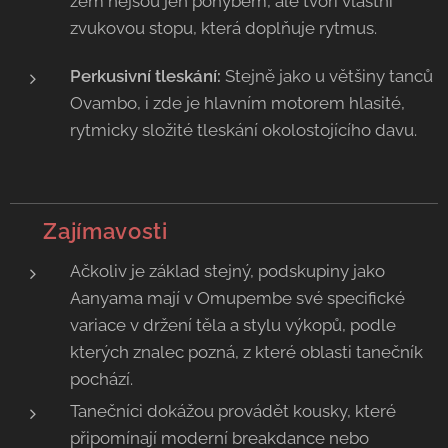
zem nejsou jen pohybem, ale tvoří vlastní
zvukovou stopu, která doplňuje rytmus.
Perkusivní tleskání:
Stejně jako u většiny tanců
Ovambo, i zde je hlavním motorem hlasité,
rytmicky složité tleskání okolostojícího davu.
💡 Zajímavosti
Ačkoliv je základ stejný, podskupiny jako
Aanyama mají v Omupembe své specifické
variace v držení těla a stylu výkopů, podle
kterých znalec pozná, z které oblasti tanečník
pochází.
Tanečníci dokážou provádět kousky, které
připomínají moderní breakdance nebo