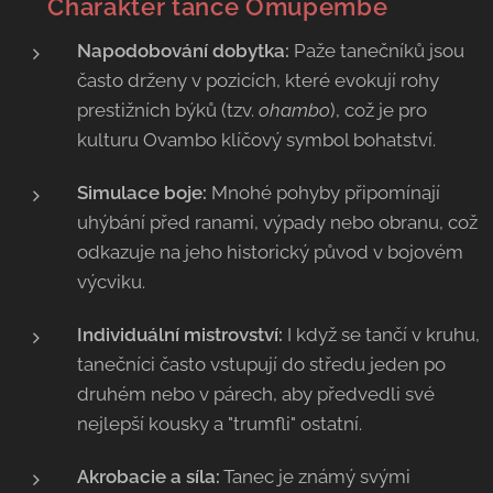
💃 Charakter tance Omupembe
Napodobování dobytka:
Paže tanečníků jsou
často drženy v pozicích, které evokují rohy
prestižních býků (tzv.
ohambo
), což je pro
kulturu Ovambo klíčový symbol bohatství.
Simulace boje:
Mnohé pohyby připomínají
uhýbání před ranami, výpady nebo obranu, což
odkazuje na jeho historický původ v bojovém
výcviku.
Individuální mistrovství:
I když se tančí v kruhu,
tanečníci často vstupují do středu jeden po
druhém nebo v párech, aby předvedli své
nejlepší kousky a "trumfli" ostatní.
Akrobacie a síla:
Tanec je známý svými