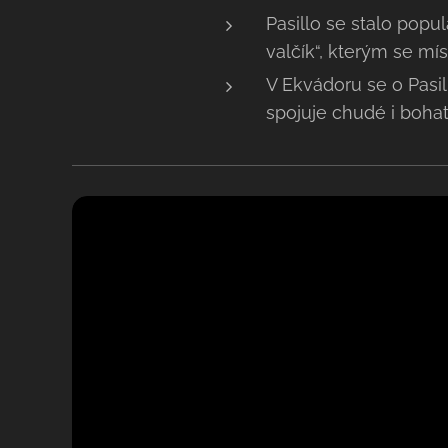
​Pasillo se stalo pop
valčík“, kterým se m
​V Ekvádoru se o Pasil
spojuje chudé i boha