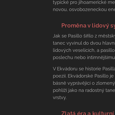
typické pro jihoamerické mest
novou, osvobozeneckou ener
​🌍 Proměna v lidový s
​Jak se Pasillo šířilo z měst
tanec vyvinul do dvou hlavníc
lidových veselicích, a pasill
poslechu nebo intimnějšímu 
​V Ekvádoru se historie Pasi
poezií. Ekvádorské Pasillo j
básně vyprávějící o zlomenýc
pohlíží jako na radostný tane
vrstvy.
🎤 Zlatá éra a kulturní