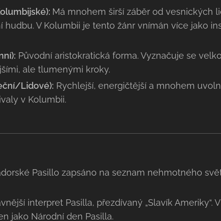
Kolumbijské):
Má mnohem širší záběr od vesnických l
í hudbu. V Kolumbii je tento žánr vnímán více jako in
ní):
Původní aristokratická forma. Vyznačuje se vel
jšími, ale tlumenými kroky.
teční/Lidové):
Rychlejší, energičtější a mnohem uvolně
ivaly v Kolumbii.
ádorské Pasillo zapsáno na seznam nehmotného svět
vnější interpret Pasilla, přezdívaný „Slavík Ameriky“.
ven jako Národní den Pasilla.