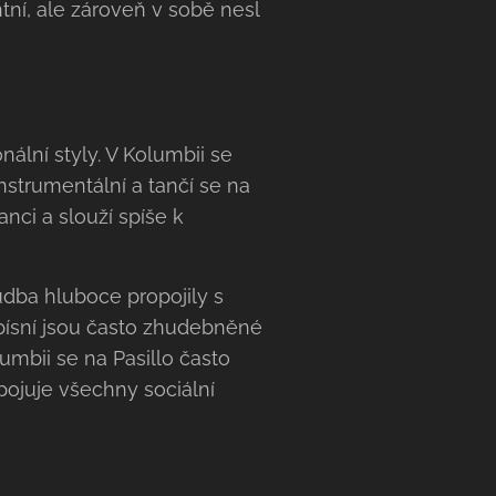
ntní, ale zároveň v sobě nesl
nální styly. V Kolumbii se
instrumentální a tančí se na
anci a slouží spíše k
udba hluboce propojily s
 písní jsou často zhudebněné
umbii se na Pasillo často
spojuje všechny sociální