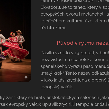
žánrů v Andské oblasti Jižní Ame
Ekvádoru. Je to tanec, který v s
evropských dvorů i melancholii a
je příběhem kulturní fúze, která d
těchto zemí.
🇪🇨 🇨🇴
Původ v rytmu nezáv
​Pasillo vzniklo v 19. století, v b
nezávislost na španělské koruně
španělského výrazu paso menud
„malý krok“. Tento název odkazuj
– jako jakási zrychlená a drobnějš
evropský valčík.
ký žánr, který se hrál v aristokratických salónech j
šak evropský valčík upravili: zrychlili tempo a přidali