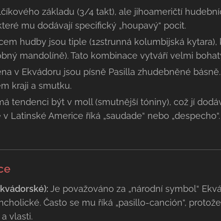
lčíkového základu (3/4 takt), ale jihoameričtí hudební
 které mu dodávají specifický „houpavý“ pocit.
cem hudby jsou tiple (12strunná kolumbijská kytara), 
obný mandolíně). Tato kombinace vytváří velmi bohat
na v Ekvádoru jsou písně Pasilla zhudebněné básně.
ém kraji a smutku.
á tendenci být v moll (smutnější tóniny), což jí dod
e v Latinské Americe říká „saudade“ nebo „despecho“.
ce
Ekvádorské):
Je považováno za „národní symbol“ Ekvá
cholické. Často se mu říká „pasillo-canción“, protože
a vlasti.