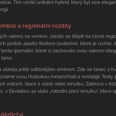
icie. Tím vznikl unikátní hybrid, který byl sice elega
gii.
ymbol a regionální rozdíly
ských salónů na venkov, začalo se štěpit na různé regio
h podob: pasillo fiestero (sváteční), které je rychlé, 
o lento (pomalé), které si zachovalo svou salonní eleg
tanci.
lla ubírala ještě odlišnějším směrem. Zde se tanec a h
e známé svou hlubokou melancholií a nostalgií. Texty
h srdcích, lásce k vlasti nebo smutku. Zatímco v Kol
c, v Ekvádoru se stalo „národní písní smutku“, která 
 dědictví