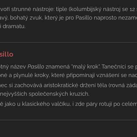
ří strunné nástroje: tiple (kolumbijský nástroj se 12 
vý, bohatý zvuk, který je pro Pasillo naprosto nezam
i dramatu.
illo
tný název
Pasillo
znamená "malý krok". Tanečníci se 
bné a plynulé kroky, které připomínají vznášení se na
ec si zachovává aristokratické držení těla (rovná záda
v nejvyšších společenských kruzích.
ě jako u klasického valčíku, i zde páry rotují po cel