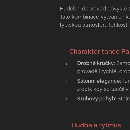
​Hudební doprovod obvykle tvo
Tato kombinace vytváří cinka
typickou atmosféru lehkosti 
💃 Charakter tance Pas
Drobné krůčky:
Samo
provádějí rychlé, dro
Salonní elegance:
Tan
z dob, kdy se tančil 
Kruhový pohyb:
Stejn
🥁
Hudba a rytmus