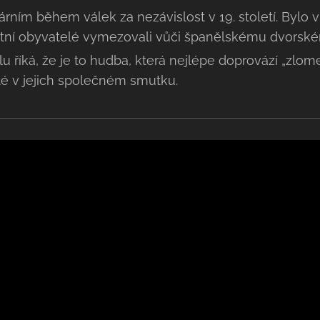
ulárním během válek za nezávislost v 19. století. Bylo
ístní obyvatelé vymezovali vůči španělskému dvorské
lu říká, že je to hudba, která nejlépe doprovází „zlome
té v jejich společném smutku.