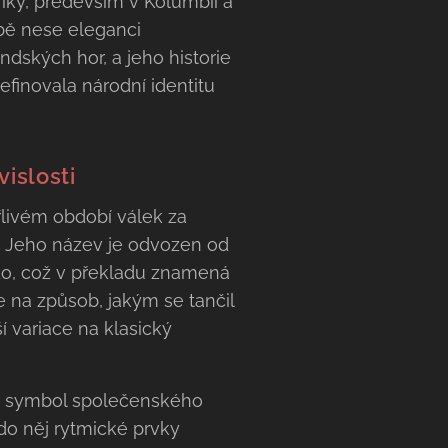
riky, především v Kolumbii a
obě nese eleganci
ndských hor, a jeho historie
efinovala národní identitu
islosti
ouřlivém období válek za
. Jeho název je odvozen od
o, což v překladu znamená
e na způsob, jakým se tančil
í variace na klasický
ako symbol společenského
 do něj rytmické prvky