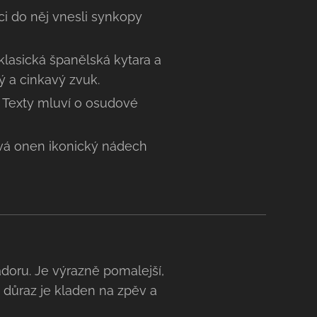
ci do něj vnesli synkopy
klasická španělská kytara a
ý a cinkavý zvuk.
 Texty mluví o osudové
ává onen ikonický nádech
doru. Je výrazně pomalejší,
 důraz je kladen na zpěv a