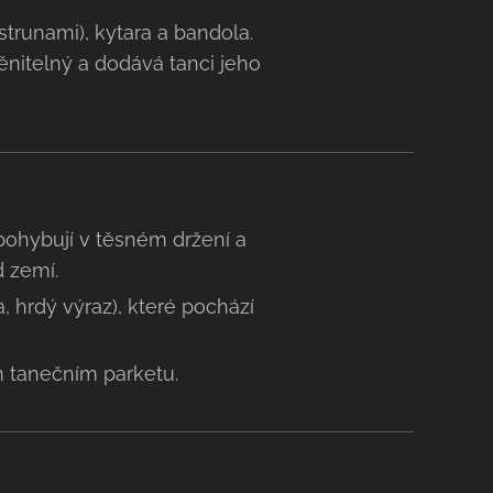
strunami), kytara a bandola.
ěnitelný a dodává tanci jeho
pohybují v těsném držení a
d zemí.
, hrdý výraz), které pochází
ém tanečním parketu.