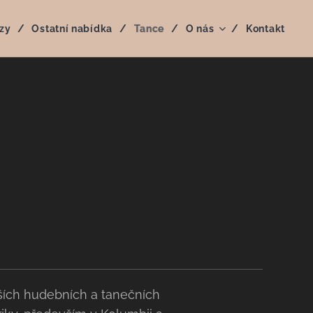
zy
Ostatní nabídka
Tance
O nás
Kontakt
ších hudebních a tanečních