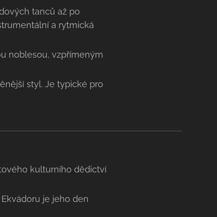
idových tanců až po
strumentální a rytmická
kou noblesou, vzpřímeným
nější styl. Je typické pro
ového kulturního dědictví
 V Ekvádoru je jeho den