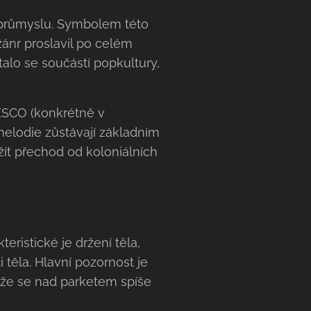
mu průmyslu. Symbolem této
žánr proslavil po celém
talo se součástí popkultury,
ESCO (konkrétně v
melodie zůstávají základním
ít přechod od koloniálních
eristické je držení těla,
i těla. Hlavní pozornost je
, že se nad parketem spíše