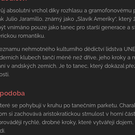
lo svůj absolutní vrchol díky rozhlasu a gramofonové
k Julio Jaramillo, známý jako „Slavík Ameriky“, který 
 být vnímáno pouze jako tanec pro starší generace a s
erickou romantiku.
 seznamu nehmotného kulturního dědictví lidstva UN
derních klubech tančí méně než dříve, jeho kroky a 
v andských zemích. Je to tanec, který dokázal přež
sti.
í podoba
teré se pohybují v kruhu po tanečním parketu. Charakt
tom si zachovává aristokratickou strnulost v horní část
rovádějí rychlé, drobné kroky, které vytvářejí dojem
í.