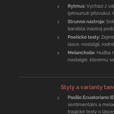
​Rytmus
:
Vychází z va
(přesunutí přízvuku),
​Strunné nástroje:
Srd
bandola (nástroj pod
​Poetické texty:
Zejmé
lásce, nostalgii, rodn
​Melancholie:
Hudba m
nostalgie, kterému s
✨ Styly a varianty tan
Pasillo Ecuatoriano (
sentimentální a melan
tragické texty o lásce 