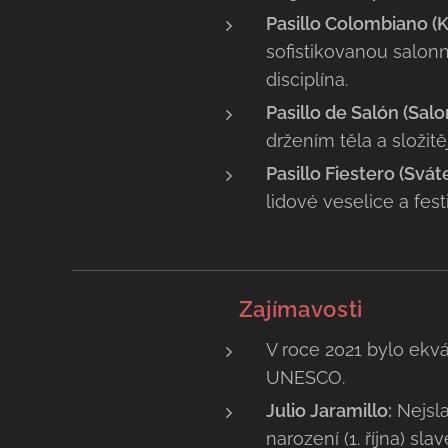
​Pasillo Colombiano (
sofistikovanou salonn
disciplína.
Pasillo de Salón (Salon
držením těla a složitě
Pasillo Fiestero (Svá
lidové veselice a fest
💡 Zajímavosti
V roce 2021 bylo ekv
UNESCO.
​Julio Jaramillo:
Nejsla
narození (1. října) sla