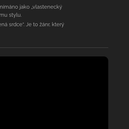
 vnímáno jako „vlastenecký
mu stylu.
ná srdce“. Je to žánr, který