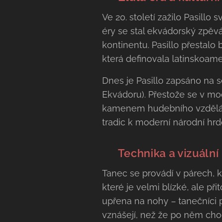
​Ve 20. století zažilo Pasil
éry se stal ekvádorský zpěvá
kontinentu. Pasillo přestalo
která definovala latinskoam
​Dnes je Pasillo zapsáno na
Ekvádoru). Přestože se v mo
kamenem hudebního vzdělání 
tradic k moderní národní hrdo
🩰 Technika a vizuáln
​Tanec se provádí v párech, k
které je velmi blízké, ale při
upřena na nohy – tanečníci p
vznášejí, než že po něm chod