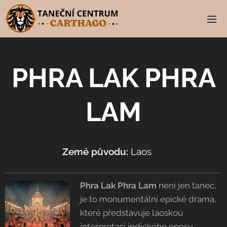
PHRA LAK PHRA
LAM
Země původu:
Laos
🇱🇦
Phra Lak Phra Lam
není jen tanec,
je to monumentální epické drama,
které představuje laoskou
interpretaci indického eposu