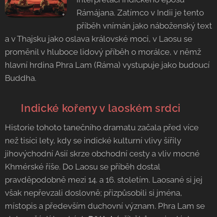
Rámájana. Zatímco v Indii je tento
příběh vnímán jako náboženský text
a v Thajsku jako oslava královské moci, v Laosu se
proměnil v hluboce lidový příběh o morálce, v němž
hlavní hrdina Phra Lam (Ráma) vystupuje jako budoucí
Buddha.
🌸
Indické kořeny v laoském srdci
Historie tohoto tanečního dramatu začala před více
než tisíci lety, kdy se indické kulturní vlivy šířily
jihovýchodní Asií skrze obchodní cesty a vliv mocné
Khmérské říše. Do Laosu se příběh dostal
pravděpodobně mezi 14. a 16. stoletím. Laosané si jej
však nepřevzali doslovně; přizpůsobili si jména,
místopis a především duchovní význam. Phra Lam se