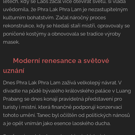
letech, kdy se Laos začal více otevírat světu, si vláda
uvědomila, že Phra Lak Phra Lam je nezastupitelným
kulturním bohatstvím. Začal náročný proces
rekonstrukce, kdy se hledali staří mistři, opravovaly se
poničené kostýmy a obnovovala se tradice výroby
masek.
✨ Moderní renesance a světové
uznání
Dnes Phra Lak Phra Lam zažívá velkolepý návrat. V
divadle na půdě bývalého královského paláce v Luang
Prabang se dnes konají pravidelná představení pro
turisty i místní, která finančně podporují konzervaci
tohoto umění. Tanec byl očištěn od politických nánosů
a je opět vnímán jako esence laoského ducha.