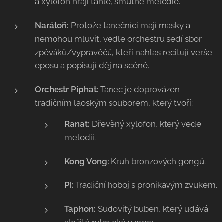
a xylofon hrají táhlé, smutné melodie.
Narátoři:
Protože tanečníci mají masky a
nemohou mluvit, vedle orchestru sedí sbor
zpěváků/vypravěčů, kteří nahlas recitují verše
eposu a popisují děj na scéně.
Orchestr Piphat:
Tanec je doprovázen
tradičním laoským souborem, který tvoří:
Ranat:
Dřevěný xylofon, který vede
melodii.
Kong Vong:
Kruh bronzových gongů.
Pi:
Tradiční hoboj s pronikavým zvukem.
Taphon:
Sudovitý buben, který udává