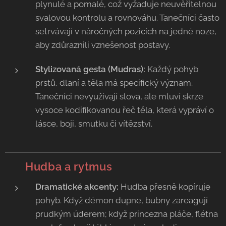
plynulé a pomalé, což vyžaduje neuvěřitelnou
svalovou kontrolu a rovnováhu. Tanečníci často
setrvávají v náročných pozicích na jedné noze,
aby zdůraznili vznešenost postavy.
Stylizovaná gesta (Mudras):
Každý pohyb
prstů, dlaní a těla má specifický význam.
Tanečníci nevyužívají slova, ale mluví skrze
vysoce kodifikovanou řeč těla, která vypráví o
lásce, boji, smutku či vítězství.
🥁
Hudba a rytmus
Dramatické akcenty:
Hudba přesně kopíruje
pohyb. Když démon dupne, bubny zareagují
prudkým úderem; když princezna pláče, flétna