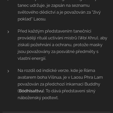
tanec udržuje, je zapsán na seznamu
světového dědictví a je považován za "živý
poklad" Laosu.
Před každým představením tanečníci
provádějí rituál uctívání mistrů (
Wai Khru
), aby
získali požehnání a ochranu, protože masky
jsou považovány za posvátné předměty s
vlastní energií.
Na rozdíl od indické verze, kde je Ráma
avatarem boha Višnua, je v Laosu Phra Lam
považován za předchozí inkarnaci Buddhy
(
Bódhisattvu
). To dává představení silný
náboženský podtext.