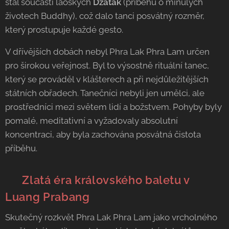
stal součástí laoských
Džátak
(příběhů o minulých
životech Buddhy), což dalo tanci posvátný rozměr,
který prostupuje každé gesto.
V dřívějších dobách nebyl Phra Lak Phra Lam určen
pro širokou veřejnost. Byl to výsostně rituální tanec,
který se prováděl v klášterech a při nejdůležitějších
státních obřadech. Tanečníci nebyli jen umělci, ale
prostředníci mezi světem lidí a božstvem. Pohyby byly
pomalé, meditativní a vyžadovaly absolutní
koncentraci, aby byla zachována posvátná čistota
příběhu.
👑 Zlatá éra královského baletu v
Luang Prabang
Skutečný rozkvět Phra Lak Phra Lam jako vrcholného