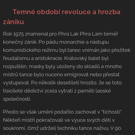
🌑 Temné období revoluce a hrozba
zániku
Rok 1975 znamenal pro Phra Lak Phra Lam téměř
konečný zánik. Po pádu monarchie a nástupu
komunistického režimu byl tanec vnímán jako přežitek
feudalismu a aristokracie. Královský balet byl
rozpuštěn, masky byly uloženy do skladů a mnoho
mistrů tance bylo nuceno emigrovat nebo přestat
vystupovat. Po několik desetiletí hrozilo, že se toto
tisícileté dědictví zcela vytratí z paměti laoské
společnosti.
Přesto se však umění podařilo zachovat v "tichosti".
Někteří mistři pokračovali ve výuce svých dětí v
soukromí, čímž udrželi techniku tance naživu. V 90.