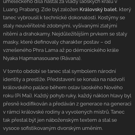
uměleckého díla nastal za vlády laoských králů v
Luang Prabang. Zde byl založen
Královský balet
, který
tanec vybrousil k technické dokonalosti. Kostýmy se
staly neuvěřitelně zdobnými, vyšívanými zlatými
nitěmi a drahokamy. Nejdůležitějším prvkem se staly
masky, které definovaly charakter postav – od
vznešeného Phra Lama až po démonického krále
Nyaka Hapmanasouane (Rávana).
V tomto období se tanec stal symbolem národní
identity a prestiže. Představení se konala na nádvoří
královského paláce během oslav laoského Nového
roku (Pi Mai). Každý pohyb ruky, každý náklon hlavy byl
přesně kodifikován a předáván z generace na generaci
v rámci královské rodiny a vyvolených mistrů. Tanec
tak přestal být jen náboženským textem a stal se
vysoce sofistikovaným dvorským uměním.