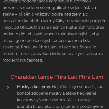
Současná podoba tance kombinuje historickou
přesnost s moderní scénografií, ale srdce zůstává
stejné – příběh o vítězství dobra nad zlem a o
neustálém koloběhu karmy. Díky mezinárodní podpoře
(např. od UNESCO a zahraničních kulturních fondů) se
podařilo digitalizovat vzácné rukopisy a zajistit, aby
mladá generace laoských tanečníků měla kde
studovat. Phra Lak Phra Lam je tak dnes živoucím
mostem mezi starověkou Indií, královským Laosem a
moderní současností.
💃 Charakter tance Phra Lak Phra Lam
Masky a kostýmy:
Nejdůležitější součástí jsou
bohatě zdobené masky a těžké hedvábné
kostýmy vyšívané zlatem. Maska určuje
identitu tanečníka a ten ji během představení