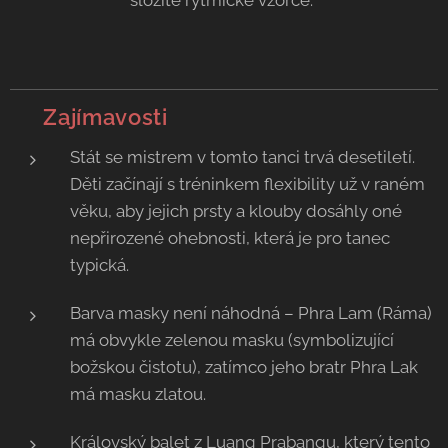
složité rytmické vzorce.
💡 Zajímavosti
Stát se mistrem v tomto tanci trvá desetiletí.
Děti začínají s tréninkem flexibility už v raném
věku, aby jejich prsty a klouby dosáhly oné
nepřirozené ohebnosti, která je pro tanec
typická.
Barva masky není náhodná – Phra Lam (Ráma)
má obvykle zelenou masku (symbolizující
božskou čistotu), zatímco jeho bratr Phra Lak
má masku zlatou.
Královský balet z Luang Prabangu, který tento