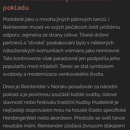
pokladu
Podobně jako u mnoha jiných párových tanců, i
Reinlender musel ve svých počátcích čelit určitému
odporu, zejména ze strany církve. Těsné držení
partnerů a "divoké" poskakování bylo v některých
náboženských komunitách vnímáno jako nemravné.
Tato kontroverze však paradoxně jen podpořila jeho
popularitu mezi mládeží. Tanec se stal symbolem
svobody a modernizace venkovského života.
Dnes je Reinlender v Norsku považován za národní
poklad a je povinnou součástí každé svatby, lidové
slavnosti nebo festivalu tradiční hudby. Hudebně je
nejčastěji doprovázen hrou na housle (často specifické
Hardangerfele
) nebo akordeon. Přestože se svět tance
neustále mění, Reinlender zůstává živoucím důkazem