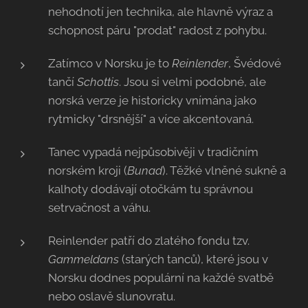
nehodnotí jen technika, ale hlavně výraz a
schopnost páru "prodat" radost z pohybu.
Zatímco v Norsku je to
Reinlender
, Švédové
tančí
Schottis
. Jsou si velmi podobné, ale
norská verze je historicky vnímána jako
rytmicky "drsnější" a více akcentovaná.
Tanec vypadá nejpůsobivěji v tradičním
norském kroji (
Bunad
). Těžké vlněné sukně a
kalhoty dodávají otočkám tu správnou
setrvačnost a váhu.
Reinlender patří do zlatého fondu tzv.
Gammeldans
(starých tanců), které jsou v
Norsku dodnes populární na každé svatbě
nebo oslavě slunovratu.