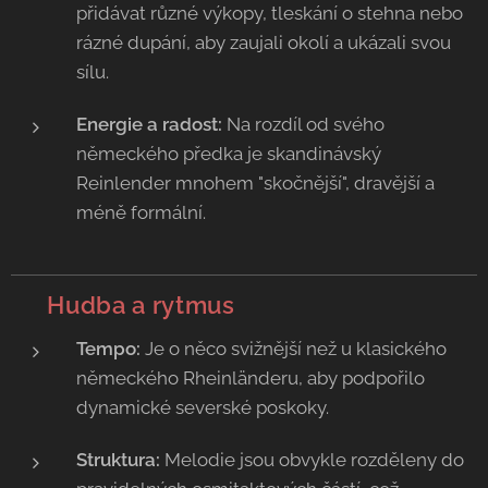
přidávat různé výkopy, tleskání o stehna nebo
rázné dupání, aby zaujali okolí a ukázali svou
sílu.
Energie a radost:
Na rozdíl od svého
německého předka je skandinávský
Reinlender mnohem "skočnější", dravější a
méně formální.
🎻
Hudba a rytmus
Tempo:
Je o něco svižnější než u klasického
německého Rheinländeru, aby podpořilo
dynamické severské poskoky.
Struktura:
Melodie jsou obvykle rozděleny do