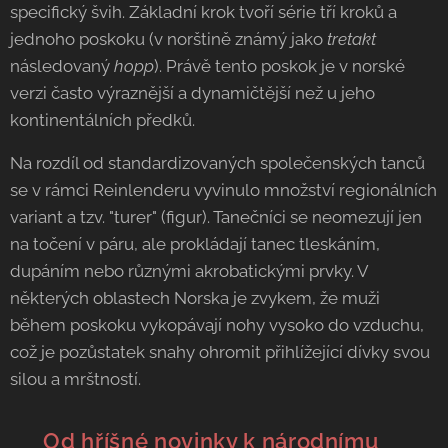
specifický švih. Základní krok tvoří série tří kroků a
jednoho poskoku (v norštině známý jako
tretakt
následovaný
hopp
). Právě tento poskok je v norské
verzi často výraznější a dynamičtější než u jeho
kontinentálních předků.
Na rozdíl od standardizovaných společenských tanců
se v rámci Reinlenderu vyvinulo množství regionálních
variant a tzv. "turer" (figur). Tanečníci se neomezují jen
na točení v páru, ale prokládají tanec tleskáním,
dupáním nebo různými akrobatickými prvky. V
některých oblastech Norska je zvykem, že muži
během poskoku vykopávají nohy vysoko do vzduchu,
což je pozůstatek snahy ohromit přihlížející dívky svou
silou a mrštností.
🎻 Od hříšné novinky k národnímu