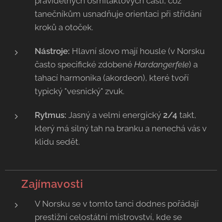
pravidelných osmitaktových částí, což
tanečníkům usnadňuje orientaci při střídání
kroků a otoček.
Nástroje:
Hlavní slovo mají housle (v Norsku
často specifické zdobené
Hardangerfele
) a
tahací harmonika (akordeon), které tvoří
typický "vesnický" zvuk.
Rytmus:
Jasný a velmi energický
2/4
takt,
který má silný tah na branku a nenechá vás v
klidu sedět.
💡 Zajímavosti
V Norsku se v tomto tanci dodnes pořádají
prestižní celostátní mistrovství, kde se