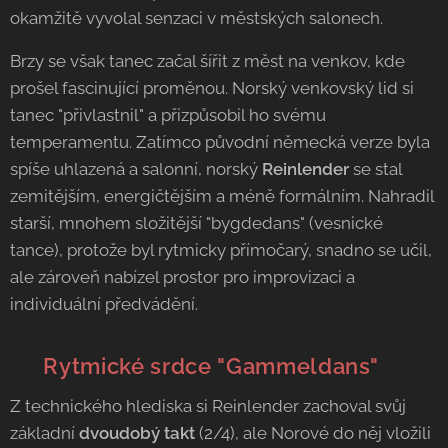
okamžitě vyvolal senzaci v městských salonech.
Brzy se však tanec začal šířit z měst na venkov, kde
prošel fascinující proměnou. Norský venkovský lid si
tanec "přivlastnil" a přizpůsobil ho svému
temperamentu. Zatímco původní německá verze byla
spíše uhlazená a salonní, norský
Reinlender
se stal
zemitějším, energičtějším a méně formálním. Nahradil
starší, mnohem složitější "bygdedans" (vesnické
tance), protože byl rytmicky přímočarý, snadno se učil,
ale zároveň nabízel prostor pro improvizaci a
individuální předvádění.
📐 Rytmické srdce "Gammeldans"
Z technického hlediska si Reinlender zachoval svůj
základní
dvoudobý takt
(2/4), ale Norové do něj vložili