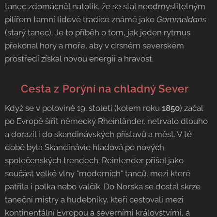
tanec zdomácněl natolik, že se stal neodmyslitelným
pilířem tamní lidové tradice známé jako
Gammeldans
(starý tanec). Je to příběh o tom, jak jeden rytmus
překonal hory a moře, aby v drsném severském
prostředí získal novou energii a hravost.
🚢 Cesta z Porýní na chladný Sever
Když se v polovině 19. století (kolem roku
1850
) začal
po Evropě šířit německý Rheinländer, netrvalo dlouho
a dorazil i do skandinávských přístavů a měst. V té
době byla Skandinávie hladová po nových
společenských trendech. Reinlender přišel jako
součást velké vlny "moderních" tanců, mezi které
patřila i polka nebo valčík. Do Norska se dostal skrze
taneční mistry a hudebníky, kteří cestovali mezi
kontinentální Evropou a severními královstvími, a