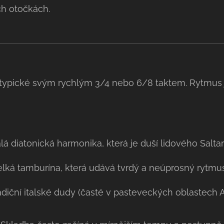
ch otočkách.
e typické svým rychlým 3/4 nebo 6/8 taktem. Rytmus j
á diatonická harmonika, která je duší lidového Saltare
lká tamburína, která udává tvrdý a neúprosný rytmus
diční italské dudy (časté v pasteveckých oblastech A