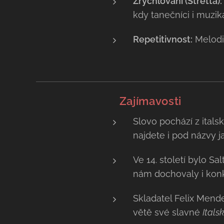
Zrychlování (Stretta):
kdy tanečníci i muzik
Repetitivnost:
Melodie
💡 Zajímavosti
Slovo pochází z ital
najdete i pod názvy 
Ve 14. století bylo Sa
nám dochovaly i konk
Skladatel Felix Mend
větě své slavné
Itals