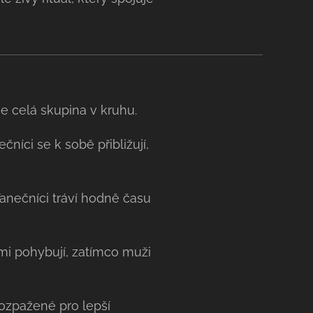
je celá skupina v kruhu.
níci se k sobě přibližují,
 Tanečníci tráví hodně času
imi pohybují, zatímco muži
ozpažené pro lepší