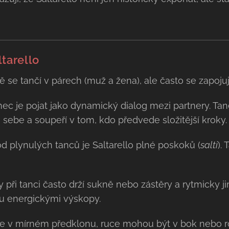
tarello
ě se tančí v párech (muž a žena), ale často se zapoju
ec je pojat jako dynamický dialog mezi partnery. Taneč
m sebe a soupeří v tom, kdo předvede složitější kroky.
od plynulých tanců je Saltarello plné poskoků (
salti
).
 při tanci často drží sukně nebo zástěry a rytmicky j
lu energickými výskopy.
le v mírném předklonu, ruce mohou být v bok nebo r