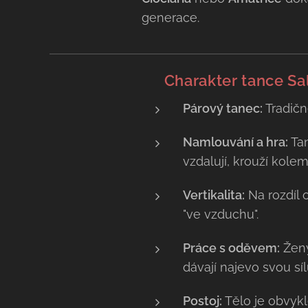
generace.
💃 Charakter tance Sal
Párový tanec:
Tradičn
Namlouvání a hra:
Tan
vzdalují, krouží kole
Vertikalita:
Na rozdíl 
"ve vzduchu".
Práce s oděvem:
Ženy
dávají najevo svou sí
Postoj:
Tělo je obvyk