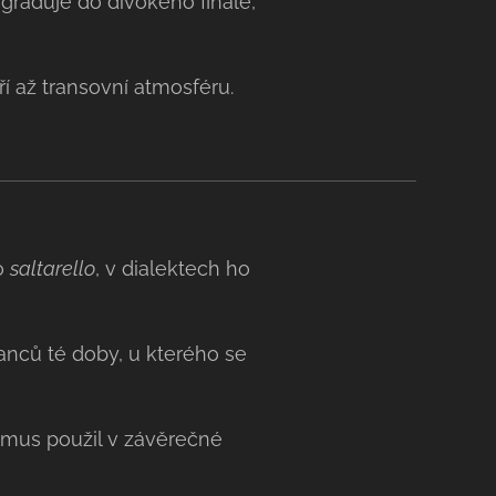
raduje do divokého finále,
í až transovní atmosféru.
lo
saltarello
, v dialektech ho
tanců té doby, u kterého se
tmus použil v závěrečné