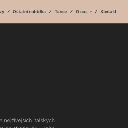
zy
Ostatní nabídka
Tance
O nás
Kontakt
a nejživějších italských