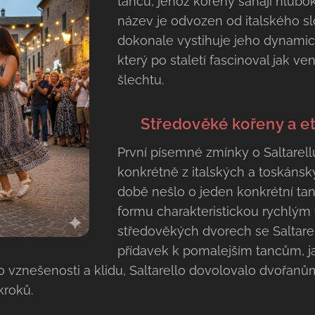
tanců, jehož kořeny sahají hlubo
název je odvozen od italského s
dokonale vystihuje jeho dynamick
který po staletí fascinoval jak v
šlechtu.
🇮🇹
Středověké kořeny a e
První písemné zmínky o Saltarellu 
konkrétně z italských a toskánsk
době nešlo o jeden konkrétní tan
formu charakteristickou rychlým
středověkých dvorech se Saltarel
přídavek k pomalejším tancům, j
vznešenosti a klidu, Saltarello dovolovalo dvořanům u
kroků.