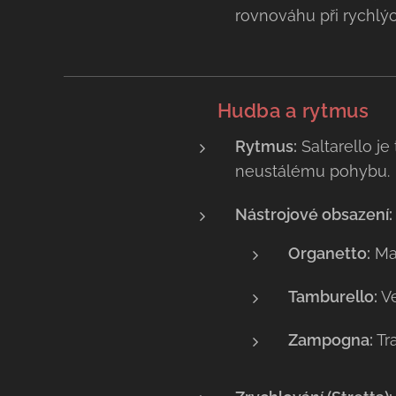
rovnováhu při rychlý
🥁
Hudba a rytmus
Rytmus:
Saltarello j
neustálému pohybu.
Nástrojové obsazení:
Organetto:
Mal
Tamburello:
Ve
Zampogna:
Tra