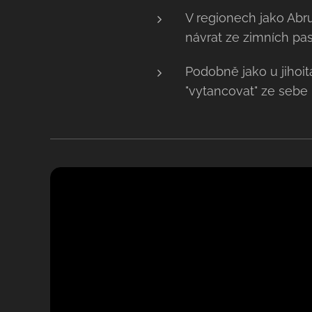
V regionech jako Abr
návrat ze zimních pa
Podobně jako u jihoi
"vytancovat" ze sebe