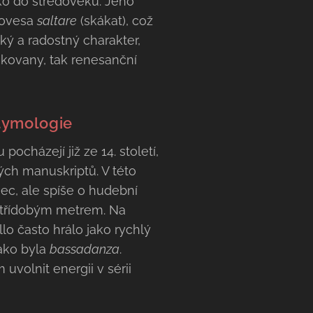
ko do středověku. Jeho
lovesa
saltare
(skákat), což
ý a radostný charakter,
enkovany, tak renesanční
tymologie
pocházejí již ze 14. století,
ých manuskriptů. V této
ec, ale spíše o hudební
 třídobým metrem. Na
lo často hrálo jako rychlý
ako byla
bassadanza
.
volnit energii v sérii