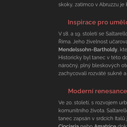
skoky, zatímco v Abruzzu je 
🎨 Inspirace pro uměl
V 18. a 19. století se Saltar
Říma. Jeho živelnost učaro
Mendelssohn-Bartholdy
, k
Historicky byl tanec v této
náročný, plný bleskových oto
zachycovali rozváté sukně a
🏰
Moderní renesance 
Ve 20. století, s rozvojem ur
komunitního života. Saltarel
tanec zapsán v srdcích Italů 
Ciociaria
nebo
Amatrice
doka