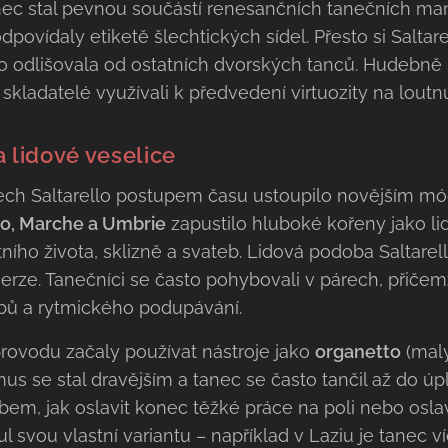
anec stal pevnou součástí renesančních tanečních man
odpovídaly etiketě šlechtických sídel. Přesto si Salta
ho odlišovala od ostatních dvorských tanců. Hudebně
skladatelé využívali k předvedení virtuozity na lout
 lidové veselice
ech Saltarello postupem času ustoupilo novějším mó
zo, Marche a Umbrie
zapustilo hluboké kořeny jako li
ího života, sklizně a svateb. Lidová podoba Saltare
verze. Tanečníci se často pohybovali v párech, přičem
bů a rytmického podupávání.
provodu začaly používat nástroje jako
organetto
(malý
us se stal dravějším a tanec se často tančil až do úp
obem, jak oslavit konec těžké práce na poli nebo osla
l svou vlastní variantu – například v Laziu je tanec v