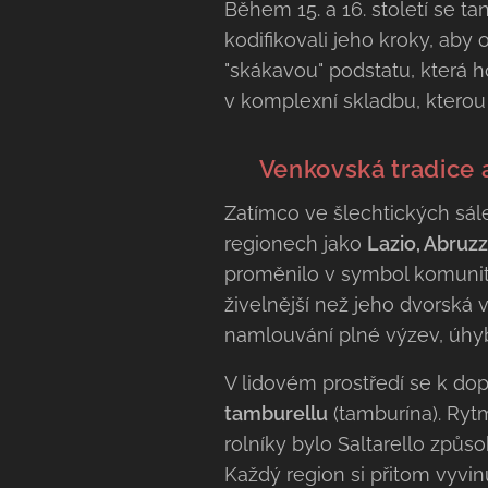
Během 15. a 16. století se t
kodifikovali jeho kroky, aby 
"skákavou" podstatu, která 
v komplexní skladbu, kterou 
🌾 Venkovská tradice a
Zatímco ve šlechtických sál
regionech jako
Lazio, Abruz
proměnilo v symbol komunitn
živelnější než jeho dvorská 
namlouvání plné výzev, úhy
V lidovém prostředí se k do
tamburellu
(tamburína). Rytm
rolníky bylo Saltarello způs
Každý region si přitom vyvinu