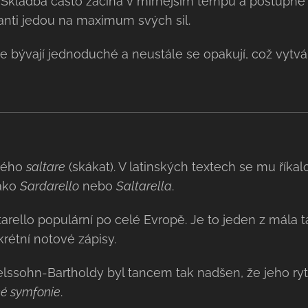
Skladba často začíná v mírnějším tempu a postupně g
anti jedou na maximum svých sil.
 bývají jednoduché a neustále se opakují, což vytvář
ského
saltare
(skákat). V latinských textech se mu říka
jako
Sardarello
nebo
Saltarella
.
ltarello populární po celé Evropě. Je to jeden z mála 
rétní notové zápisy.
elssohn-Bartholdy byl tancem tak nadšen, že jeho ry
ké symfonie
.