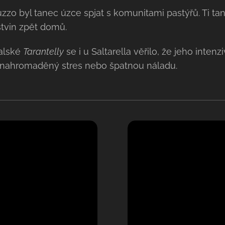
uzzo byl tanec úzce spjat s komunitami pastýřů. Ti t
stvin zpět domů.
talské
Tarantelly
se i u Saltarella věřilo, že jeho inte
 nahromaděný stres nebo špatnou náladu.