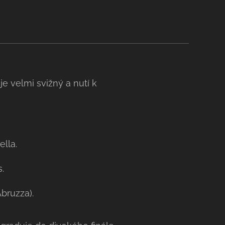
e velmi svižný a nutí k
lla.
.
bruzza).