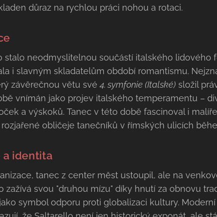
kladen důraz na rychlou práci nohou a rotaci.
ce
ello stalo neodmyslitelnou součástí italského lidového 
vala i slavným skladatelům období romantismu. Nejz
terý závěrečnou větu své
4. symfonie (Italské)
složil prá
 době vnímán jako projev italského temperamentu – di
ček a výskoků. Tanec v této době fascinoval i malíře
 rozjařené obličeje tanečníků v římských ulicích běh
a identita
banizace, tanec z center měst ustoupil, ale na venkov
lo zažívá svou "druhou mízu" díky hnutí za obnovu tra
jako symbol odporu proti globalizaci kultury. Moderní
zují, že Saltarello není jen historický exponát, ale stál