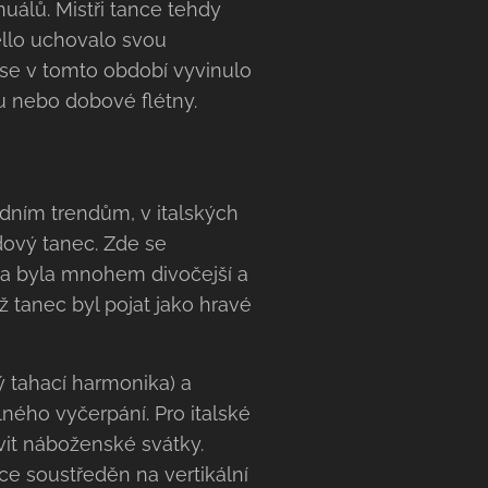
uálů. Mistři tance tehdy
rello uchovalo svou
 se v tomto období vyvinulo
nu nebo dobové flétny.
dním trendům, v italských
dový tanec. Zde se
lla byla mnohem divočejší a
ž tanec byl pojat jako hravé
 tahací harmonika) a
lného vyčerpání. Pro italské
vit náboženské svátky.
íce soustředěn na vertikální