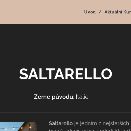
Úvod
Aktuální Kur
SALTARELLO
Země původu:
Itálie 🇮🇹
Saltarello
je jedním z nejstarších 