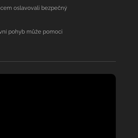
ancem oslavovali bezpečný
nzivní pohyb může pomoci