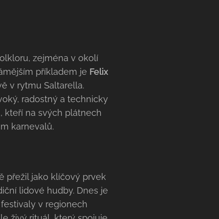
folkloru, zejména v okolí
námějším příkladem je
Felix
vě v rytmu Saltarella.
voký, radostný a technicky
, kteří na svých plátnech
em karnevalů.
ě přežil jako klíčový prvek
diční lidové hudby. Dnes je
 festivaly v regionech
e živý rituál, který spojuje