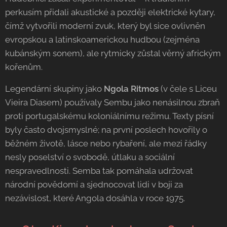
perkusím přidali akustické a později elektrické kytary,
čímž vytvořili moderní zvuk, který byl sice ovlivněn
evropskou a latinskoamerickou hudbou (zejména
kubánským sonem), ale rytmicky zůstal věrný africkým
kořenům.
Legendární skupiny jako
Ngola Ritmos
(v čele s Liceu
Vieira Diasem) používaly Sembu jako nenásilnou zbraň
proti portugalskému koloniálnímu režimu. Texty písní
byly často dvojsmyslné; na první poslech hovořily o
běžném životě, lásce nebo rybaření, ale mezi řádky
nesly poselství o svobodě, útlaku a sociální
nespravedlnosti. Semba tak pomáhala udržovat
národní povědomí a sjednocovat lidi v boji za
nezávislost, které Angola dosáhla v roce 1975.