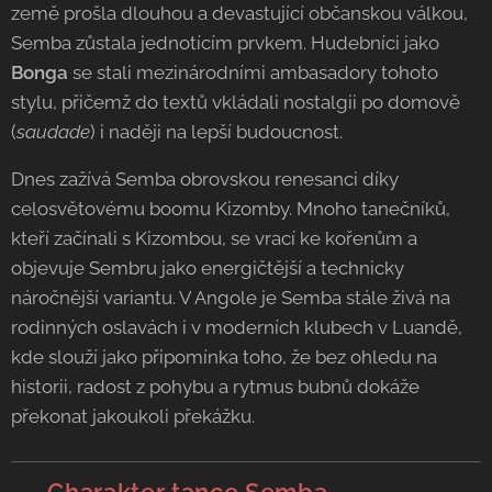
země prošla dlouhou a devastující občanskou válkou,
Semba zůstala jednotícím prvkem. Hudebníci jako
Bonga
se stali mezinárodními ambasadory tohoto
stylu, přičemž do textů vkládali nostalgii po domově
(
saudade
) i naději na lepší budoucnost.
Dnes zažívá Semba obrovskou renesanci díky
celosvětovému boomu Kizomby. Mnoho tanečníků,
kteří začínali s Kizombou, se vrací ke kořenům a
objevuje Sembru jako energičtější a technicky
náročnější variantu. V Angole je Semba stále živá na
rodinných oslavách i v moderních klubech v Luandě,
kde slouží jako připomínka toho, že bez ohledu na
historii, radost z pohybu a rytmus bubnů dokáže
překonat jakoukoli překážku.