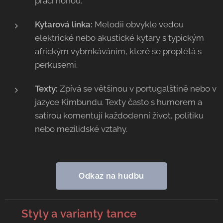
práci nohou.
Kytarová linka:
Melodii obvykle vedou
elektrické nebo akustické kytary s typickým
africkým vybrnkáváním, které se proplétá s
perkusemi.
Texty:
Zpívá se většinou v portugalštině nebo v
jazyce Kimbundu. Texty často s humorem a
satirou komentují každodenní život, politiku
nebo mezilidské vztahy.
Odkaz na hudbu
✨
Styly a varianty
tance