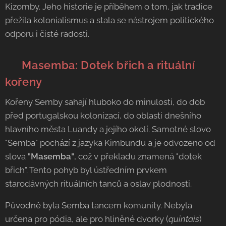
Kizomby. Jeho historie je příběhem o tom, jak tradice
přežila kolonialismus a stala se nástrojem politického
odporu i čisté radosti.
🇦🇴 Masemba: Dotek břich a rituální
kořeny
Kořeny Semby sahají hluboko do minulosti, do dob
před portugalskou kolonizací, do oblasti dnešního
hlavního města Luandy a jejího okolí. Samotné slovo
"Semba" pochází z jazyka Kimbundu a je odvozeno od
slova
"Masemba"
, což v překladu znamená "dotek
břich". Tento pohyb byl ústředním prvkem
starodávných rituálních tanců a oslav plodnosti.
Původně byla Semba tancem komunity. Nebyla
určena pro pódia, ale pro hliněné dvorky (
quintais
)