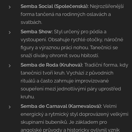
Semba Social (Společenská):
Nejrozšířenější
forma tančená na rodinných oslavách a
svatbách.
Semba Show:
Styl určený pro pódia a
vystoupení. Obsahuje rychlé otočky, náročné
figury a výraznou práci nohou. Tanečníci se
snaží diváky ohromit svou hbitostí.
Semba de Roda (Kruhová):
Tradiční forma, kdy
tanečníci tvoří kruh. Vychází z původních
rituálů a často zahrnuje improvizované
soupeření mezi jednotlivými páry uprostřed
kruhu.
Semba de Carnaval (Karnevalová):
Velmi
energický a rytmický styl doprovázený velkými
skupinami bubeníků. Je základem pro
angolské průvody a historicky ovlivnil vznik