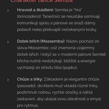
💃
Charakter tance Semba
Hravost a škádlení:
Semba je "hra"
(
brincadeira
). Tanečníci se neustále usmívají,
komunikují spolu a pánové se snaží dámy
pobavit nebo překvapit nečekanými kroky.
Dotek břich (Massemba):
Název pochází ze
slova
Massemba
, což znamená vzájemný
dotek břich. I když se v moderní párové Sembě
břicha nutně nedotýkají, těžiště a energie
vycházejí ze středu těla (pupku).
Chůze a triky:
Základem je elegantní chůze
(
passada
), do které muž vkládá různé triky,
podtrhnutí nohou, rychlé otočky a náhlá
zastavení, aby ukázal svou obratnost a smysl
pro rytmus.