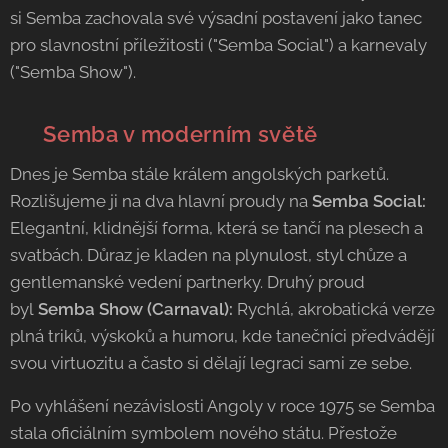
si Semba zachovala své výsadní postavení jako tanec
pro slavnostní příležitosti ("Semba Social") a karnevaly
("Semba Show").
✨ Semba v moderním světě
Dnes je Semba stále králem angolských parketů.
Rozlišujeme ji na dva hlavní proudy na
Semba Social:
Elegantní, klidnější forma, která se tančí na plesech a
svatbách. Důraz je kladen na plynulost, styl chůze a
gentlemanské vedení partnerky. Druhý proud
byl
Semba Show (Carnaval):
Rychlá, akrobatická verze
plná triků, výskoků a humoru, kde tanečníci předvádějí
svou virtuozitu a často si dělají legraci sami ze sebe.
Po vyhlášení nezávislosti Angoly v roce 1975 se Semba
stala oficiálním symbolem nového státu. Přestože