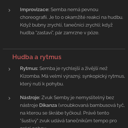
Improvizace:
Semba nemá pevnou
choreografii. Je to o okamžité reakci na hudbu.
Když bubny zrychlí, tanečníci zrychlí; když
hudba "zastaví", pár zamrzne v póze.
🎻 Hudba a rytmus
Rytmus:
Semba je rychlejší a živější než
Kizomba. Má velmi výrazný, synkopický rytmus,
který nutí k pohybu.
Nástroje:
Zvuk Semby je nemyslitelný bez
nástroje
Dikanza
(vroubkovaná bambusová tyč,
na kterou se škrábe tyčkou). Právě tento
"šustivý" zvuk udává tanečníkům tempo pro