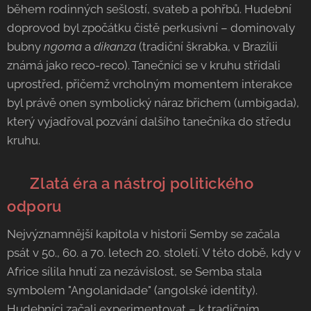
během rodinných sešlostí, svateb a pohřbů. Hudební
doprovod byl zpočátku čistě perkusivní – dominovaly
bubny
ngoma
a
dikanza
(tradiční škrabka, v Brazílii
známá jako reco-reco). Tanečníci se v kruhu střídali
uprostřed, přičemž vrcholným momentem interakce
byl právě onen symbolický náraz břichem (umbigada),
který vyjadřoval pozvání dalšího tanečníka do středu
kruhu.
✊ Zlatá éra a nástroj politického
odporu
Nejvýznamnější kapitola v historii Semby se začala
psát v 50., 60. a 70. letech 20. století. V této době, kdy v
Africe sílila hnutí za nezávislost, se Semba stala
symbolem "Angolanidade" (angolské identity).
Hudebníci začali experimentovat – k tradičním