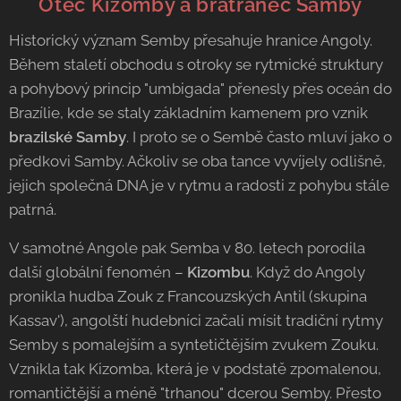
🌎 Otec Kizomby a bratranec Samby
Historický význam Semby přesahuje hranice Angoly.
Během staletí obchodu s otroky se rytmické struktury
a pohybový princip "umbigada" přenesly přes oceán do
Brazílie, kde se staly základním kamenem pro vznik
brazilské Samby
. I proto se o Sembě často mluví jako o
předkovi Samby. Ačkoliv se oba tance vyvíjely odlišně,
jejich společná DNA je v rytmu a radosti z pohybu stále
patrná.
V samotné Angole pak Semba v 80. letech porodila
další globální fenomén –
Kizombu
. Když do Angoly
pronikla hudba Zouk z Francouzských Antil (skupina
Kassav'), angolští hudebníci začali mísit tradiční rytmy
Semby s pomalejším a syntetičtějším zvukem Zouku.
Vznikla tak Kizomba, která je v podstatě zpomalenou,
romantičtější a méně "trhanou" dcerou Semby. Přesto