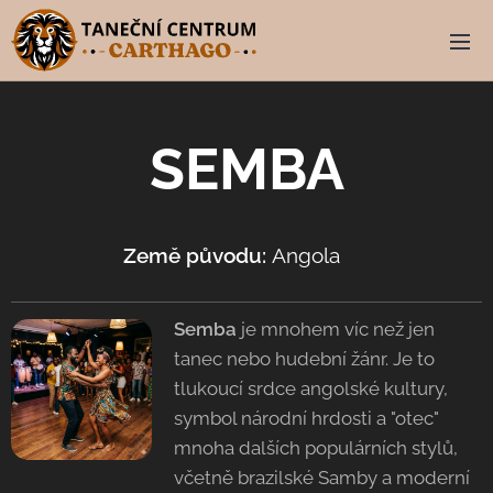
SEMBA
Země původu:
Angola
🇦🇴
Semba
je mnohem víc než jen
tanec nebo hudební žánr. Je to
tlukoucí srdce angolské kultury,
symbol národní hrdosti a "otec"
mnoha dalších populárních stylů,
včetně brazilské Samby a moderní