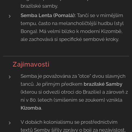
brazilské samby.
Semba Lenta (Pomalá):
Tančí se v mírnějším
tempu, často na melancholičtější hudbu (styl
Bonga). Má velmi blízko k moderní Kizombě,
ale zachovává si specifické sembové kroky.
💡
Zajímavosti
Semba je považována za "otce" dvou slavných
tanců. Je přímým předkem
brazilské Samby
(kterou si odvezli otroci do Brazílie) a zároveň z
ní v 80. letech (smíšením se zoukem) vznikla
Kizomba
.
V dobách kolonialismu se prostřednictvím
textů Semby šířily zprávy o boji za nezávislost,