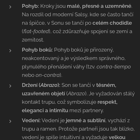
Pohyb:
Kroky jsou
malé, přesné a uzemněné
.
Na rozdíl od moderní Salsy, kde se často tančí
na špičce, v Sonu se tančí po
celém chodidle
(
flat-footed
), což zdůrazňuje spojení se zemí a
zemitost.
Pohyb boků:
Pohyb boků je přirozený,
neakcentovaný a je výsledkem správného,
plynulého přenášení váhy (tzv.
contra-tiempo
nebo
on-contra
).
Držení (
Abrazo
):
Son se tančí v
těsném,
uzavřeném objetí
(
Abrazo
). Je vyžadován stálý
kontakt trupu, což symbolizuje
respekt,
eleganci a intimitu
mezi partnery.
Vedení:
Vedení je
jemné a subtilní
, vychází z
trupu a ramen. Protože partneři jsou tak blízko,
vedení je spíše intuitivní a vyžaduje
velkou