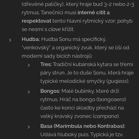
(dřevěné paličky), který hraje buď 3-2 nebo 2-3
rytmus. Tanečníci musí
interně cítit a
respektovat
tento hlavní rytmický vzor; pohyb
se nesmí s
clave
křížit.
Hudba:
Hudba Sonu má specifický,
"venkovský" a organický zvuk, který se liší od
moderní sady bicích nástrojů:
Tres:
Tradiční kubánská kytara se třemi
páry strun. Je to duše Sonu, která hraje
typické melodické smyčky (
guajeos
).
Bongos:
Malé bubínky, které drží
rytmus. Hráč na bongo (bongosero)
často ke konci skladby přechází na
velký kravský zvonec (
campana
).
Basa (Marímbula nebo Kontrabas):
Udává hluboký puls. Typická je tzv.