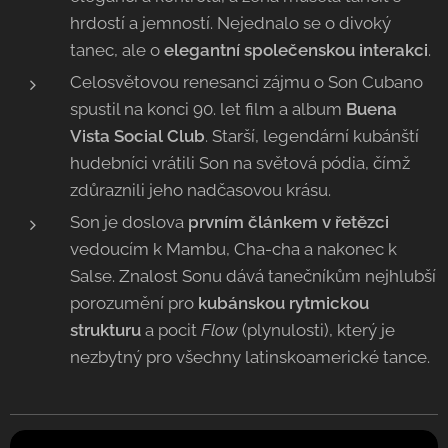
hrdostí a jemností. Nejednalo se o divoký
tanec, ale o
elegantní společenskou interakci
.
Celosvětovou renesanci zájmu o Son Cubano
spustil na konci 90. let film a album
Buena
Vista Social Club
. Starší, legendární kubánští
hudebníci vrátili Son na světová pódia, čímž
zdůraznili jeho nadčasovou krásu.
Son je doslova
prvním článkem v řetězci
vedoucím k Mambu, Cha-cha a nakonec k
Salse. Znalost Sonu dává tanečníkům nejhlubší
porozumění pro
kubánskou rytmickou
strukturu
a pocit
Flow
(plynulosti), který je
nezbytný pro všechny latinskoamerické tance.