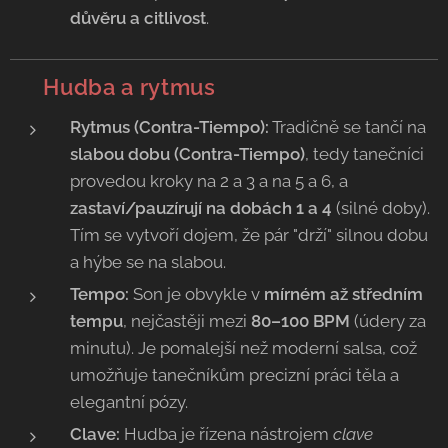
důvěru a citlivost
.
🎻 Hudba a rytmus
Rytmus (Contra-Tiempo):
Tradičně se tančí na
slabou dobu (Contra-Tiempo)
, tedy tanečníci
provedou kroky na 2 a 3 a na 5 a 6, a
zastaví/pauzírují na dobách 1 a 4
(silné doby).
Tím se vytvoří dojem, že pár "drží" silnou dobu
a hýbe se na slabou.
Tempo:
Son je obvykle v
mírném až středním
tempu
, nejčastěji mezi
80–100 BPM
(údery za
minutu). Je pomalejší než moderní salsa, což
umožňuje tanečníkům precizní práci těla a
elegantní pózy.
Clave:
Hudba je řízena nástrojem
clave