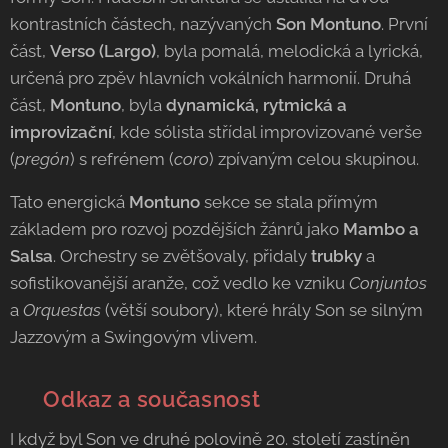
kontrastních částech, nazývaných
Son Montuno
. První
část,
Verso (Largo)
, byla pomalá, melodická a lyrická,
určená pro zpěv hlavních vokálních harmonií. Druhá
část,
Montuno
, byla
dynamická, rytmická a
improvizační
, kde sólista střídal improvizované verše
(
pregón
) s refrénem (
coro
) zpívaným celou skupinou.
Tato energická
Montuno
sekce se stala přímým
základem pro rozvoj pozdějších žánrů jako
Mambo a
Salsa
. Orchestry se zvětšovaly, přidaly
trubky
a
sofistikovanější aranže, což vedlo ke vzniku
Conjuntos
a
Orquestas
(větší soubory), které hrály Son se silným
Jazzovým a Swingovým vlivem.
🌴 Odkaz a současnost
I když byl Son ve druhé polovině 20. století zastíněn