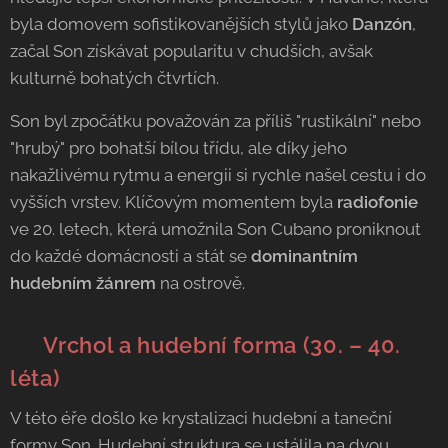
byla domovem sofistikovanějších stylů jako
Danzón
,
začal Son získávat popularitu v chudších, avšak
kulturně bohatých čtvrtích.
Son byl zpočátku považován za příliš "rustikální" nebo
"hrubý" pro bohatší bílou třídu, ale díky jeho
nakažlivému rytmu a energii si rychle našel cestu i do
vyšších vrstev. Klíčovým momentem byla
radiofonie
ve 20. letech, která umožnila Son Cubano proniknout
do každé domácnosti a stát se
dominantním
hudebním žánrem
na ostrově.
🥁
Vrchol a hudební forma (30. – 40.
léta)
V této éře došlo ke krystalizaci hudební a taneční
formy Son. Hudební struktura se ustálila na dvou