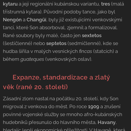
kytaru
a její regionální kubánskou variantu,
tres
(malá
třístrunná kytara). Původní podoby tance, jako byl
Nengón
a
Changüí
, byly již existujícími venkovskými
tanci, které Son absorboval, zjemnil a formalizoval.
Rané soubory byly malé, často jen
sextetos
(šestičlenné) nebo
septetos
(sedmičlenné), kde se
hudba šířila v malých vesnických
fincas
(statcích) a
během
guateques
(venkovských oslav).
📜
Expanze, standardizace a zlatý
věk
(rané 20. století)
Zásadní zlom nastal na počátku 20. století, kdy Son
migroval z venkova do měst. Po roce
1909
a zrušení
povinné vojenské služby se mnoho afro-kubánských
hudebníků přesunulo do hlavního města,
Havany
,
hledajíc lepší ekonomické příležitosti. V Havaně, která