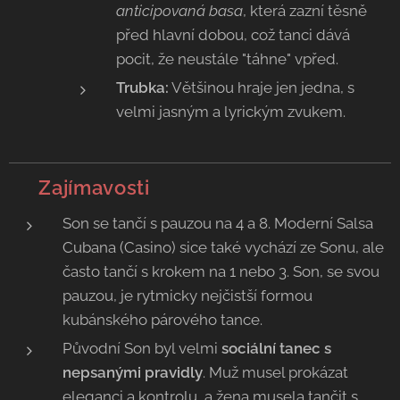
anticipovaná basa
, která zazní těsně
před hlavní dobou, což tanci dává
pocit, že neustále "táhne" vpřed.
Trubka:
Většinou hraje jen jedna, s
velmi jasným a lyrickým zvukem.
💡 Zajímavosti
Son se tančí s pauzou na 4 a 8. Moderní Salsa
Cubana (Casino) sice také vychází ze Sonu, ale
často tančí s krokem na 1 nebo 3. Son, se svou
pauzou, je rytmicky nejčistší formou
kubánského párového tance.
Původní Son byl velmi
sociální tanec s
nepsanými pravidly
. Muž musel prokázat
eleganci a kontrolu, a žena musela tančit s