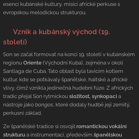
esencí kubánské kultury, mísící africké perkuse s
evropskou melodickou strukturou.
🇨🇺 Vznik a kubánský východ (19.
století)
Son se začal formovat na konci 19. století v kubánském
regionu
Oriente
(Východní Kuba), zejména v okolí
Santiaga de Cuba. Tato oblast byla tavicím kotlem
kultur, kde se potkávaly španělské, haitské a africké
vlivy, čímž vznikla jedinečná hudební fúze. Z afrických
tradic přejal Son rytmickou
složitost, synkopaci
a
nástroje jako
bongos
, které dodaly hudbě její zemitý,
perkusní základ.
Ze španělské tradice si osvojil
romantickou vokální
strukturu
a instrumentaci, především
španělskou