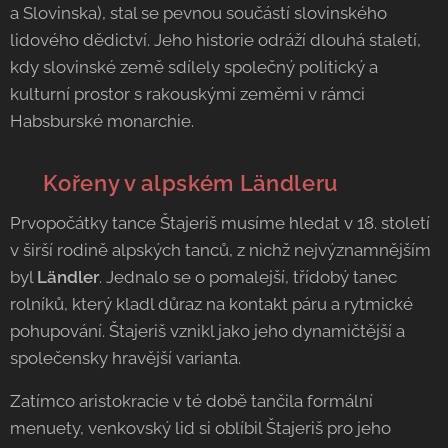
a Slovinska), stal se pevnou součástí slovinského
lidového dědictví. Jeho historie odráží dlouhá staletí,
kdy slovinské země sdílely společný politický a
kulturní prostor s rakouskými zeměmi v rámci
Habsburské monarchie.
🏔️ Kořeny v alpském Ländleru
Prvopočátky tance Štajeriš musíme hledat v 18. století
v širší rodině alpských tanců, z nichž nejvýznamnějším
byl
Ländler
. Jednalo se o pomalejší, třídobý tanec
rolníků, který kladl důraz na kontakt páru a rytmické
pohupování. Štajeriš vznikl jako jeho dynamičtější a
společensky hravější varianta.
Zatímco aristokracie v té době tančila formální
menuety, venkovský lid si oblíbil Štajeriš pro jeho