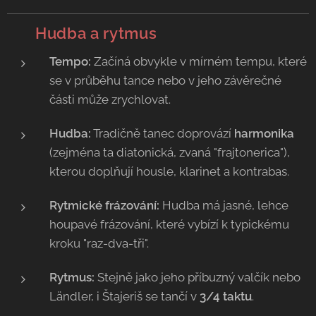
🥁
Hudba a rytmus
Tempo:
Začíná obvykle v mírném tempu, které
se v průběhu tance nebo v jeho závěrečné
části může zrychlovat.
Hudba:
Tradičně tanec doprovází
harmonika
(zejména ta diatonická, zvaná "frajtonerica"),
kterou doplňují housle, klarinet a kontrabas.
Rytmické frázování:
Hudba má jasné, lehce
houpavé frázování, které vybízí k typickému
kroku "raz-dva-tři".
Rytmus:
Stejně jako jeho příbuzný valčík nebo
Ländler, i Štajeriš se tančí v
3/4 taktu
.