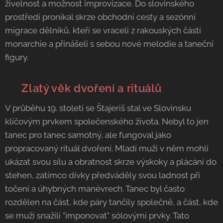
živelnost a možnost improvizace. Do slovinského
prostředí pronikal skrze obchodní cesty a sezónní
migrace dělníků, kteří se vraceli z rakouských částí
monarchie a přinášeli s sebou nové melodie a taneční
figury.
💃 Zlatý věk dvoření a rituálů
V průběhu 19. století se Štajeriš stal ve Slovinsku
klíčovým prvkem společenského života. Nebyl to jen
tanec pro tanec samotný, ale fungoval jako
propracovaný rituál dvoření. Mladí muži v něm mohli
ukázat svou sílu a obratnost skrze výskoky a plácání do
stehen, zatímco dívky předváděly svou ladnost při
točení a úhybných manévrech. Tanec byl často
rozdělen na část, kde páry tančily společně, a část, kde
se muži snažili "imponovat" sólovými prvky. Tato