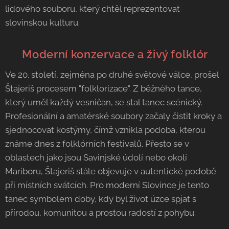
lidového souboru, který chtěl reprezentovat
slovinskou kulturu.
🛡️
Moderní konzervace a živý folklór
Ve 20. století, zejména po druhé světové válce, prošel
Štajeriš procesem "folklorizace". Z běžného tance,
který uměl každý vesničan, se stal tanec scénický.
Profesionální a amatérské soubory začaly čistit kroky a
sjednocovat kostýmy, čímž vznikla podoba, kterou
známe dnes z folklórních festivalů. Přesto se v
oblastech jako jsou Savinjské údolí nebo okolí
Mariboru, Štajeriš stále objevuje v autentické podobě
při místních svátcích. Pro moderní Slovince je tento
tanec symbolem doby, kdy byl život úzce spjat s
přírodou, komunitou a prostou radostí z pohybu.