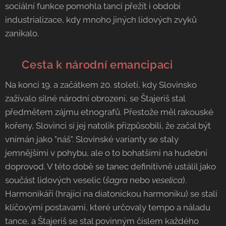
sociální funkce pomohla tanci přežít i období
industrializace, kdy mnoho jiných lidových zvyků
zanikalo.
🎻 Cesta k národní emancipaci
Na konci 19. a začátkem 20. století, kdy Slovinsko
zažívalo silné národní obrození, se Štajeriš stal
předmětem zájmu etnografů. Přestože měl rakouské
kořeny, Slovinci si jej natolik přizpůsobili, že začal být
vnímán jako "náš". Slovinské varianty se staly
jemnějšími v pohybu, ale o to bohatšími na hudební
doprovod. V této době se tanec definitivně ustálil jako
součást lidových veselic (
šagra
nebo
veselica
).
Harmonikáři (hrající na diatonickou harmoniku) se stali
klíčovými postavami, které určovaly tempo a náladu
tance, a Štajeriš se stal povinným číslem každého