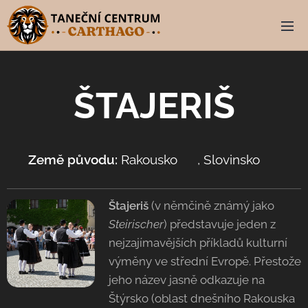
ŠTAJERIŠ
Země původu:
Rakousko 🇦🇹, Slovinsko 🇸🇮
Štajeriš
(v němčině známý jako
Steirischer
) představuje jeden z
nejzajímavějších příkladů kulturní
výměny ve střední Evropě. Přestože
jeho název jasně odkazuje na
Štýrsko (oblast dnešního Rakouska