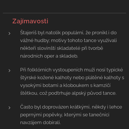
💡 Zajímavosti
Štajeriš byl natolik populární, že pronikl i do
vážné hudby; motivy tohoto tance využívali
někteří slovinští skladatelé při tvorbě
národních oper a skladeb.
Při folklórních vystoupeních muži nosí typické
štýrské kožené kalhoty nebo plátěné kalhoty s
vysokými botami a kloboukem s kamzičí
štětkou, což podtrhuje alpský původ tance.
Často byl doprovázen krátkými, někdy i lehce
peprnými popěvky, kterými se tanečníci
navzájem dobírali.