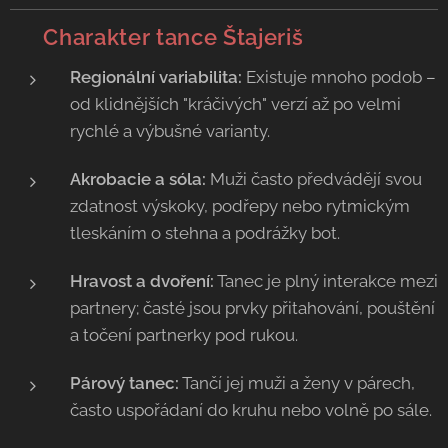
💃 Charakter tance Štajeriš
Regionální variabilita:
Existuje mnoho podob –
od klidnějších "kráčivých" verzí až po velmi
rychlé a výbušné varianty.
Akrobacie a sóla:
Muži často předvádějí svou
zdatnost výskoky, podřepy nebo rytmickým
tleskáním o stehna a podrážky bot.
Hravost a dvoření:
Tanec je plný interakce mezi
partnery; časté jsou prvky přitahování, pouštění
a točení partnerky pod rukou.
Párový tanec:
Tančí jej muži a ženy v párech,
často uspořádaní do kruhu nebo volně po sále.