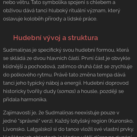
nebo větru. Tato symbolika spojení s chlebem a
obživou dává tanci hluboký rituální význam, který
oslavuje koloběh přírody a lidské práce.
🎼 Hudební vývoj a struktura
Sudmaliņas je specifický svou hudební formou, která
se skládá ze dvou hlavních částí. První část je obvykle
klidnější a pochodová, zatímco druhá část se zrychluje
do polkového rytmu. Právě tato změna tempa dává
tanci jeho typický náboj a energii. Hudební doprovod
historicky tvořily dudy (
somas
) a housle, později se
přidala harmonika.
Zajímavostí je, že Sudmaliņas neexistuje pouze v
jedné "správné" verzi. Každý lotyšský region (Kuronsko,
Livonsko, Latgalsko) si do tance vložil své vlastní prvky.