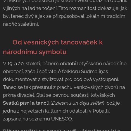
V některých oblastech je kladen větší důraz na dupání,
v jiných na ladné točení. Tato rozmanitost dokazuje, jak
byl tanec živý a jak se přizpůsoboval lokálním tradicím
napříč staletími.
🇱🇻 Od vesnických tancovaček k
národnímu symbolu
V 19. a 20. století, během období lotyšského národního
obrození, začali sběratelé folkloru Sudmaliņas
dokumentovat a stylizovat pro pódiová vystoupení.
Tanec se tak přesunul z prachu venkovských dvorů na
prkna divadel. Stal se pevnou součástí lotyšských
Svátků písní a tanců
(
Dziesmu un deju svētki
), což je
jedna z největších kulturních událostí v Pobaltí,
zapsaná na seznamu UNESCO.