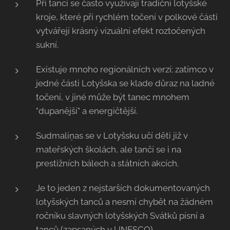
Při tanci se často využívají tradiční lotyšské
kroje, které při rychlém točení v polkové části
vytvářejí krásný vizuální efekt roztočených
sukní.
Existuje mnoho regionálních verzí; zatímco v
jedné části Lotyšska se klade důraz na ladné
točení, v jiné může být tanec mnohem
"dupanější" a energičtější.
Sudmaliņas se v Lotyšsku učí děti již v
mateřských školách, ale tančí se i na
prestižních bálech a státních akcích.
Je to jeden z nejstarších dokumentovaných
lotyšských tanců a nesmí chybět na žádném
ročníku slavných lotyšských Svátků písní a
tanců (zapsaných v UNESCO).