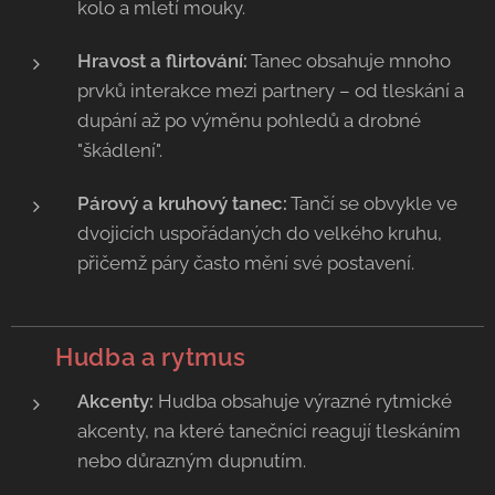
kolo a mletí mouky.
Hravost a flirtování:
Tanec obsahuje mnoho
prvků interakce mezi partnery – od tleskání a
dupání až po výměnu pohledů a drobné
"škádlení".
Párový a kruhový tanec:
Tančí se obvykle ve
dvojicích uspořádaných do velkého kruhu,
přičemž páry často mění své postavení.
🥁
Hudba a rytmus
Akcenty:
Hudba obsahuje výrazné rytmické
akcenty, na které tanečníci reagují tleskáním
nebo důrazným dupnutím.