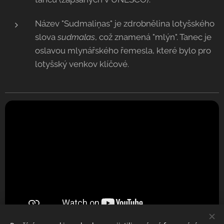
Název "Sudmaliņas" je zdrobnělina lotyšského
slova
sudmalas
, což znamená "mlýn". Tanec je
oslavou mlynářského řemesla, které bylo pro
lotyšský venkov klíčové.