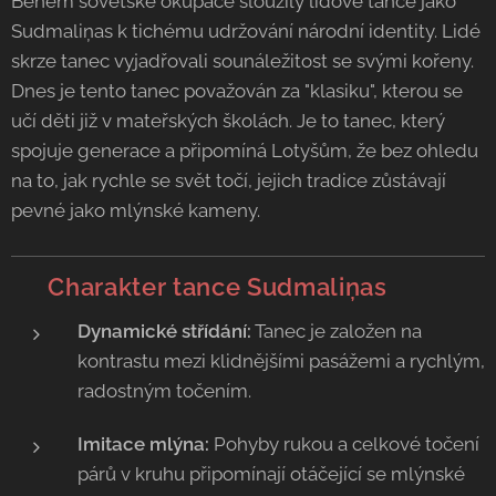
Během sovětské okupace sloužily lidové tance jako
Sudmaliņas k tichému udržování národní identity. Lidé
skrze tanec vyjadřovali sounáležitost se svými kořeny.
Dnes je tento tanec považován za "klasiku", kterou se
učí děti již v mateřských školách. Je to tanec, který
spojuje generace a připomíná Lotyšům, že bez ohledu
na to, jak rychle se svět točí, jejich tradice zůstávají
pevné jako mlýnské kameny.
💃 Charakter tance
Sudmaliņas
Dynamické střídání:
Tanec je založen na
kontrastu mezi klidnějšími pasážemi a rychlým,
radostným točením.
Imitace mlýna:
Pohyby rukou a celkové točení
párů v kruhu připomínají otáčející se mlýnské