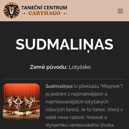
SUDMALIŅAS
Země původu:
Lotyšsko 🇱🇻
Sudmaliņas
(v překladu "Mlejnek")
je jedním z nejznámějších a
nejmilovanějších lotyšských
lidových tanců. Je to tanec, který v
sobě nese radost, hravost a
dynamiku venkovského života.