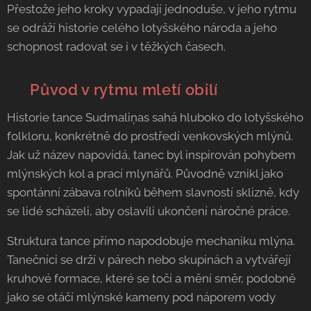
Přestože jeho kroky vypadají jednoduše, v jeho rytmu
se odráží historie celého lotyšského národa a jeho
schopnost radovat se i v těžkých časech.
🌾 Původ v rytmu mletí obilí
Historie tance Sudmaliņas sahá hluboko do lotyšského
folkloru, konkrétně do prostředí venkovských mlýnů.
Jak už název napovídá, tanec byl inspirován pohybem
mlýnských kol a prací mlynářů. Původně vznikl jako
spontánní zábava rolníků během slavností sklizně, kdy
se lidé scházeli, aby oslavili ukončení náročné práce.
Struktura tance přímo napodobuje mechaniku mlýna.
Tanečníci se drží v párech nebo skupinách a vytvářejí
kruhové formace, které se točí a mění směr, podobně
jako se otáčí mlýnské kameny pod náporem vody