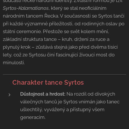
součástí řecké národní identity. Zvláštní formou je tzv.
Syrtos-Kalamatianos
, který se stal neoficiálním
národním tancem Řecka. V současnosti se Syrtos tančí
při každé významné příležitosti, od rodinných oslav po
státní ceremonie. Přestože se svět kolem mění,
základní struktura tance – kruh, držení za ruce a
plynulý krok – zůstává stejná jako před dvěma tisíci
lety, což ze Syrtosu činí fascinující živoucí most do
minulosti.
💃 Charakter tance Syrtos
Důstojnost a hrdost:
Na rozdíl od divokých
válečných tanců je Syrtos vnímán jako tanec
ušlechtilý, vyvážený a přístupný všem
generacím.