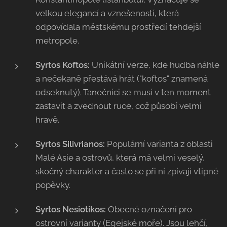
velkou elegancí a vznešeností, která
odpovídala městskému prostředí tehdejší
metropole.
Syrtos Koftos:
Unikátní verze, kde hudba náhle
a nečekaně přestává hrát ("koftos" znamená
odseknutý). Tanečníci se musí v ten moment
zastavit a zvednout ruce, což působí velmi
hravě.
Syrtos Silivrianos:
Populární varianta z oblasti
Malé Asie a ostrovů, která má velmi veselý,
skočný charakter a často se při ní zpívají vtipné
popěvky.
Syrtos Nesiotikos:
Obecné označení pro
ostrovní varianty (Egejské moře). Jsou lehčí,