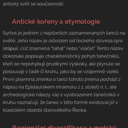
antický svět se současností.
🏛️ Antické kořeny a etymologie
Syrtos je jedním z nejstarších zaznamenaných tanců na
světě. Jeho název je odvozen od řeckého slovesa
syro
(σύρω), což znamená "tahat" nebo "vláčet". Tento název
dokonale popisuje charakteristický pohyb tanečníků,
kteří se nepohybují prudkými výskoky, ale plynule se
posouvají v řadě či kruhu, jako by se vzájemně vlekli.
První písemná zmínka o tanci tohoto jména pochází z
nápisu na Epidaurském mramoru z 1. století n. l., ale
archeologické nálezy váz s vyobrazením tanečníků v
kruhu naznačují, že tanec v této formě existoval již v
klasickém období starověkého Řecka.
🌊 Regionální diverzifikace a mořský