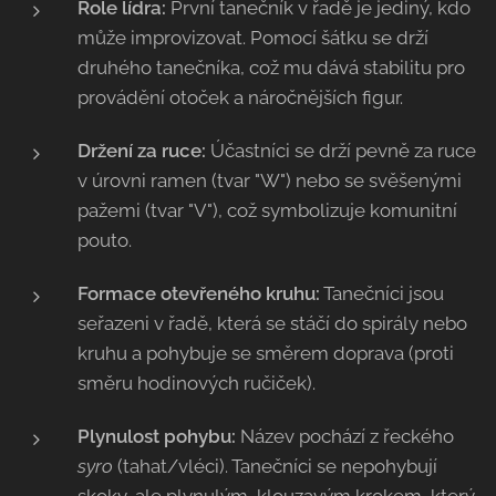
Role lídra:
První tanečník v řadě je jediný, kdo
může improvizovat. Pomocí šátku se drží
druhého tanečníka, což mu dává stabilitu pro
provádění otoček a náročnějších figur.
Držení za ruce:
Účastníci se drží pevně za ruce
v úrovni ramen (tvar "W") nebo se svěšenými
pažemi (tvar "V"), což symbolizuje komunitní
pouto.
Formace otevřeného kruhu:
Tanečníci jsou
seřazeni v řadě, která se stáčí do spirály nebo
kruhu a pohybuje se směrem doprava (proti
směru hodinových ručiček).
Plynulost pohybu:
Název pochází z řeckého
syro
(tahat/vléci). Tanečníci se nepohybují