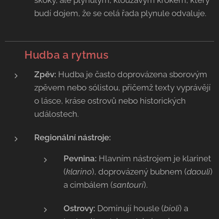
skoky, ale plynulým, klouzavým krokem, který
budí dojem, že se celá řada plynule odvaluje.
🥁
Hudba a rytmus
Zpěv:
Hudba je často doprovázena sborovým
zpěvem nebo sólistou, přičemž texty vyprávějí
o lásce, kráse ostrovů nebo historických
událostech.
Regionální nástroje:
Pevnina:
Hlavním nástrojem je klarinet
(
klarino
), doprovázený bubnem (
daouli
)
a cimbálem (
santouri
).
Ostrovy:
Dominují housle (
bioli
) a