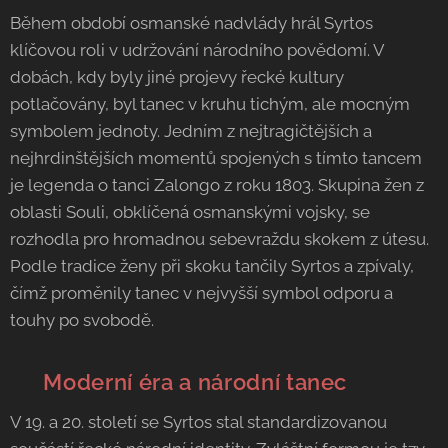
Během období osmanské nadvlády hrál Syrtos
klíčovou roli v udržování národního povědomí. V
dobách, kdy byly jiné projevy řecké kultury
potlačovány, byl tanec v kruhu tichým, ale mocným
symbolem jednoty. Jedním z nejtragičtějších a
nejhrdinštějších momentů spojených s tímto tancem
je legenda o tanci Zalongo z roku 1803. Skupina žen z
oblasti Souli, obklíčená osmanskými vojsky, se
rozhodla pro hromadnou sebevraždu skokem z útesu.
Podle tradice ženy při skoku tančily Syrtos a zpívaly,
čímž proměnily tanec v nejvyšší symbol odporu a
touhy po svobodě.
🎻 Moderní éra a národní tanec
V 19. a 20. století se Syrtos stal standardizovanou