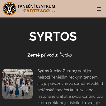
SYRTOS
Země původu:
Řecko 🇬🇷
Syrtos
(řecky: Συρτός) není jen
nejrozšířenějším řeckým tancem,
ale je považován za samotný základ
helénské taneční kultury. Jeho
historie je unikátní svou kontinuitou,
která překlenuje tisíciletí a spojuje