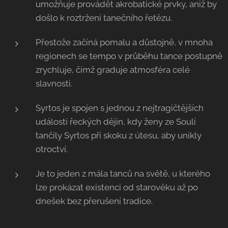
umožňuje provádět akrobatické prvky, aniž by
došlo k roztržení tanečního řetězu.
Přestože začíná pomalu a důstojně, v mnoha
regionech se tempo v průběhu tance postupně
zrychluje, čímž graduje atmosféra celé
slavnosti.
Syrtos je spojen s jednou z nejtragičtějších
událostí řeckých dějin, kdy ženy ze Souli
tančily Syrtos při skoku z útesu, aby unikly
otroctví.
Je to jeden z mála tanců na světě, u kterého
lze prokázat existenci od starověku až po
dnešek bez přerušení tradice.