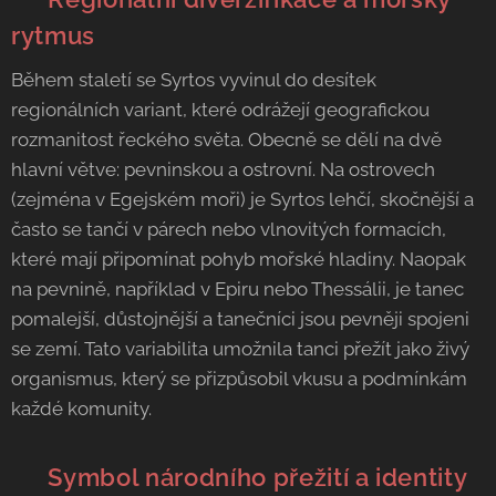
rytmus
Během staletí se Syrtos vyvinul do desítek
regionálních variant, které odrážejí geografickou
rozmanitost řeckého světa. Obecně se dělí na dvě
hlavní větve: pevninskou a ostrovní. Na ostrovech
(zejména v Egejském moři) je Syrtos lehčí, skočnější a
často se tančí v párech nebo vlnovitých formacích,
které mají připomínat pohyb mořské hladiny. Naopak
na pevnině, například v Epiru nebo Thessálii, je tanec
pomalejší, důstojnější a tanečníci jsou pevněji spojeni
se zemí. Tato variabilita umožnila tanci přežít jako živý
organismus, který se přizpůsobil vkusu a podmínkám
každé komunity.
🛡️ Symbol národního přežití a identity