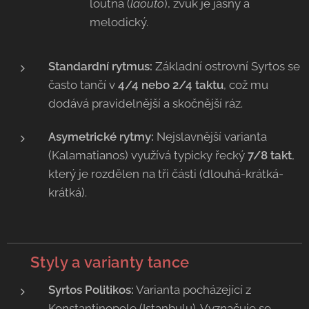
loutna (
laouto
), zvuk je jasný a
melodický.
Standardní rytmus:
Základní ostrovní Syrtos se
často tančí v
4/4 nebo 2/4 taktu
, což mu
dodává pravidelnější a skočnější ráz.
Asymetrické rytmy:
Nejslavnější varianta
(Kalamatianos) využívá typicky řecký
7/8 takt
,
který je rozdělen na tři části (dlouhá-krátká-
krátká).
✨
Styly a varianty tance
Syrtos Politikos:
Varianta pocházející z
Konstantinopole (Istanbulu). Vyznačuje se