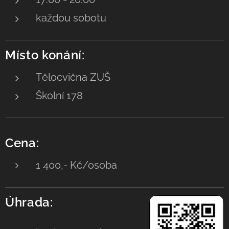
každou sobotu
Místo konání:
Tělocvična ZUŠ
Školní 178
Cena:
1 400,- Kč/osoba
Úhrada: