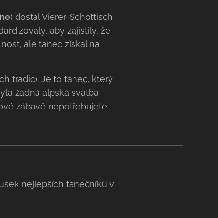
ine
) dostal Vierer-Schottisch
dizovaly, aby zajistily, že
lnost, ale tanec získal na
h tradic). Je to tanec, který
byla žádná alpská svatba
dové zábavě nepotřebujete
ousek nejlepších tanečníků v