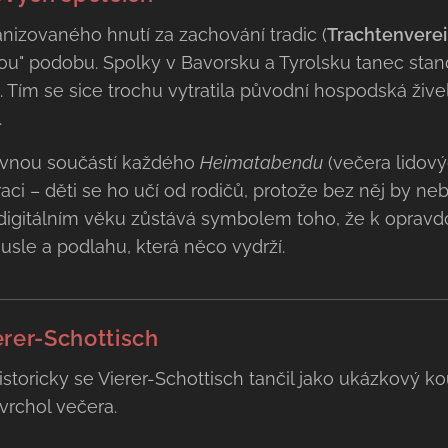
anizovaného hnutí za zachování tradic (
Trachtenvere
 podobu. Spolky v Bavorsku a Tyrolsku tanec standar
tí. Tím se sice trochu vytratila původní hospodská žive
.
pevnou součástí každého
Heimatabendu
(večera lidovýc
ci – děti se ho učí od rodičů, protože bez něj by ne
 digitálním věku zůstává symbolem toho, že k oprav
housle a podlahu, která něco vydrží.
erer-Schottisch
storicky se Vierer-Schottisch tančil jako ukázkový k
vrchol večera.