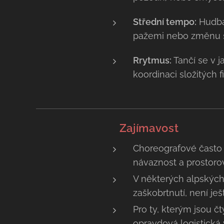
Střední tempo:
Hudba 
pažemi nebo změnu s
Rrytmus:
Tančí se v 
koordinaci složitých fi
💡 Zajímavost
Choreografové často 
návaznost a prostorov
V některých alpských
zaškobrtnutí, není je
Pro ty, kterým jsou čty
opravdová logistická 