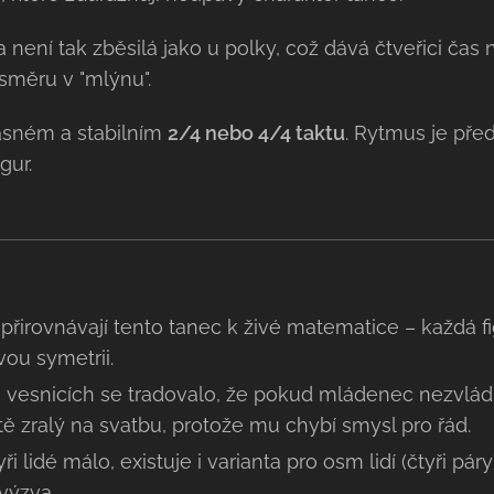
není tak zběsilá jako u polky, což dává čtveřici čas
měru v "mlýnu".
jasném a stabilním
2/4 nebo 4/4 taktu
. Rytmus je před
gur.
přirovnávají tento tanec k živé matematice – každá f
ou symetrii.
 vesnicích se tradovalo, že pokud mládenec nezvlád
ště zralý na svatbu, protože mu chybí smysl pro řád.
ři lidé málo, existuje i varianta pro osm lidí (čtyři pár
výzva.