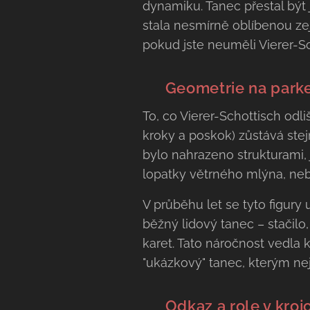
dynamiku. Tanec přestal být 
stala nesmírně oblíbenou ze
pokud jste neuměli Vierer-Sc
📐 Geometrie na parke
To, co Vierer-Schottisch odli
kroky a poskok) zůstává ste
bylo nahrazeno strukturami, 
lopatky větrného mlýna, neb
V průběhu let se tyto figury
běžný lidový tanec – stačilo
karet. Tato náročnost vedla k 
"ukázkový" tanec, kterým nejl
🥨 Odkaz a role v kroj