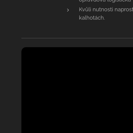
Kvůli nutnosti napro
kalhotách.