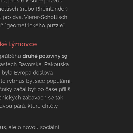
ru, prostě k sobě přizvou
chottisch (nebo Rheinländer)
t pro dva, Vierer-Schottisch
ň "geometrického puzzle".
ské týmovce
v průběhu
druhé poloviny 19.
lastech Bavorska, Rakouska
ě byla Evropa doslova
to rytmus byl sice populární,
íky začal být po čase příliš
esnických zábavách se tak
dvou párů, které chtěly
us, ale o novou sociální