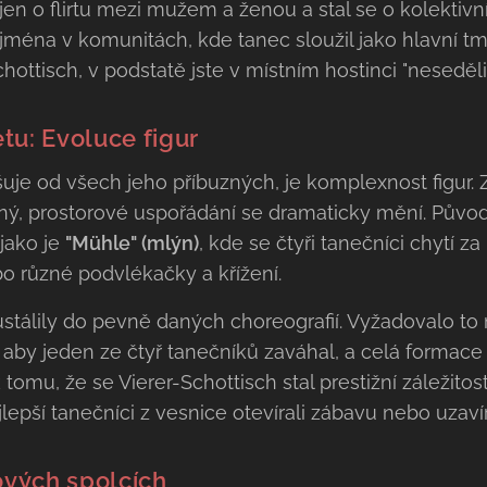
jen o flirtu mezi mužem a ženou a stal se o kolektivní
jména v komunitách, kde tanec sloužil jako hlavní t
hottisch, v podstatě jste v místním hostinci "neseděli
tu: Evoluce figur
šuje od všech jeho příbuzných, je komplexnost figur. Z
jný, prostorové uspořádání se dramaticky mění. Půvo
jako je
"Mühle" (mlýn)
, kde se čtyři tanečníci chytí za
o různé podvlékačky a křížení.
 ustálily do pevně daných choreografií. Vyžadovalo t
, aby jeden ze čtyř tanečníků zaváhal, a celá formac
tomu, že se Vierer-Schottisch stal prestižní záležitostí
epší tanečníci z vesnice otevírali zábavu nebo uzavíral
ových spolcích