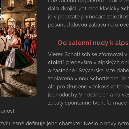
lidé začnou na parketu nudit v pá
další dvojici. Zatímco klasický S
je v podstatě přímočará záležitos
posunul lidovou zábavu na úrove
🍻 Od salonní nudy k alp
Vierer-Schottisch se zformoval 
století
, především v alpských ob
a částečně i Švýcarska. V té dob
zaplavena vlnou Schottische. Ten
ale pro zkušené venkovské tanečn
jednoduchý. V hostincích a na v
začaly spontánně tvořit formace 
ranost.
tyři) jasně definuje jeho charakter. Nešlo o nový rytm