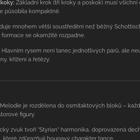
koky:
Základní krok (tři kroky a poskok) musí všichni
e působila kompaktně.
uje mnohem větší soustředění než běžný Schottisch
 formace se okamžitě rozpadne.
Hlavním rysem není tanec jednotlivých párů, ale ne
ny, křížení a řetězy.
Melodie je rozdělena do osmitaktových bloků – každ
orové figury.
cký zvuk tvoří "Styrian" harmonika, doprovázená dech
 které zdůrazňují houpavý charakter tance.