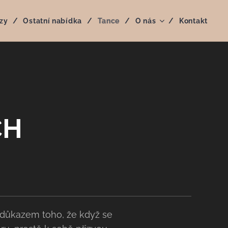
zy
Ostatní nabídka
Tance
O nás
Kontakt
CH
m důkazem toho, že když se