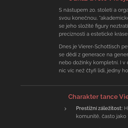
S nástupem 20. století a org
svou konečnou, "akademickou"
se jeho složité figury neztra
preciznosti a estetické kráse
Dnes je Vierer-Schottisch 
se dědí z generace na genera
nebo dožínky kompletní. I v
nic víc než čtyři lidi, jedny 
💃 Charakter tance Vi
Prestižní záležitost:
Hi
komunitě, často jako 