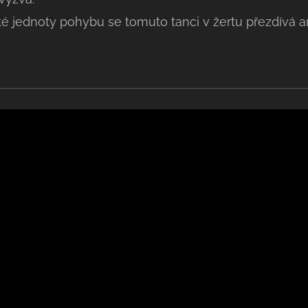
sté jednoty pohybu se tomuto tanci v žertu přezdívá 