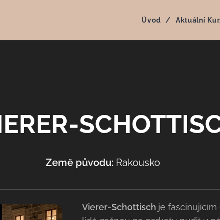
Úvod
Aktuální Kur
IERER-SCHOTTIS
Země původu:
Rakousko 🇦🇹
Vierer-Schottisch
je fascinující