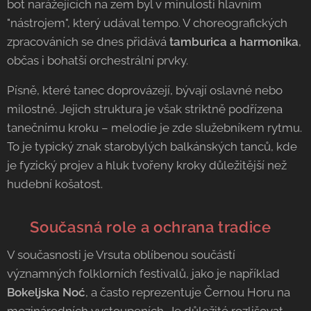
bot narážejících na zem byl v minulosti hlavním
"nástrojem", který udával tempo. V choreografických
zpracováních se dnes přidává
tamburica a harmonika
,
občas i bohatší orchestrální prvky.
Písně, které tanec doprovázejí, bývají oslavné nebo
milostné. Jejich struktura je však striktně podřízena
tanečnímu kroku – melodie je zde služebníkem rytmu.
To je typický znak starobylých balkánských tanců, kde
je fyzický projev a hluk tvořeny kroky důležitější než
hudební košatost.
🛡️ Současná role a ochrana tradice
V současnosti je Vrsuta oblíbenou součástí
významných folklorních festivalů, jako je například
Bokeljska Noć
, a často reprezentuje Černou Horu na