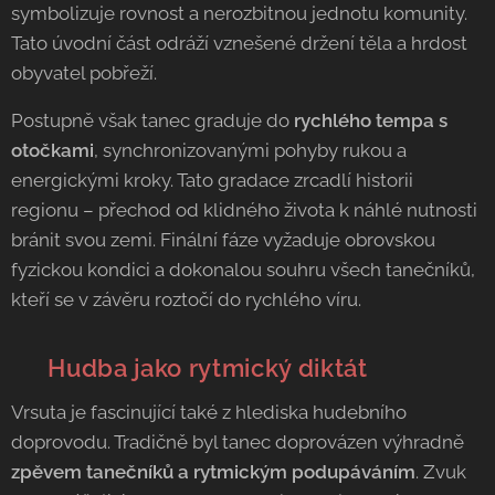
symbolizuje rovnost a nerozbitnou jednotu komunity.
Tato úvodní část odráží vznešené držení těla a hrdost
obyvatel pobřeží.
Postupně však tanec graduje do
rychlého tempa s
otočkami
, synchronizovanými pohyby rukou a
energickými kroky. Tato gradace zrcadlí historii
regionu – přechod od klidného života k náhlé nutnosti
bránit svou zemi. Finální fáze vyžaduje obrovskou
fyzickou kondici a dokonalou souhru všech tanečníků,
kteří se v závěru roztočí do rychlého víru.
🎶 Hudba jako rytmický diktát
Vrsuta je fascinující také z hlediska hudebního
doprovodu. Tradičně byl tanec doprovázen výhradně
zpěvem tanečníků a rytmickým podupáváním
. Zvuk