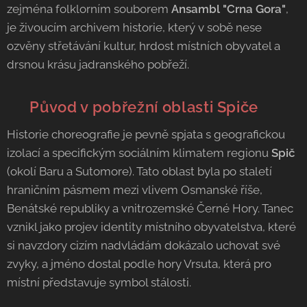
zejména folklorním souborem
Ansambl "Crna Gora"
,
je živoucím archivem historie, který v sobě nese
ozvěny střetávání kultur, hrdost místních obyvatel a
drsnou krásu jadranského pobřeží.
🏔️ Původ v pobřežní oblasti Spiče
Historie choreografie je pevně spjata s geografickou
izolací a specifickým sociálním klimatem regionu
Spič
(okolí Baru a Sutomore). Tato oblast byla po staletí
hraničním pásmem mezi vlivem Osmanské říše,
Benátské republiky a vnitrozemské Černé Hory. Tanec
vznikl jako projev identity místního obyvatelstva, které
si navzdory cizím nadvládám dokázalo uchovat své
zvyky, a jméno dostal podle hory Vrsuta, která pro
místní představuje symbol stálosti.