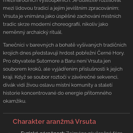
mezinárodních vystoupeních. Je důležité rozlišovat
mezi lidovou tradicí a jejím jevištním zpracováním;
Vrsuta je vnímána jako úspěšné zachování místních
tradic skrze moderní choreografii, nikoliv jako
neměnný archaický rituál.
Tanečníci v barevných a bohatě vyšívaných tradičních
krojích dnes představují hrdost pobřežní Černé Hory.
Pro obyvatele Sutomore a Baru není Vrsuta jen
souborem kroků, ale vyjádřením příslušnosti k jejich
kraji. Když se soubor roztočí v závěrečné sekvenci,
divák vidí živou oslavu místní komunity a staletí
historie koncentrované do energie přítomného
okamžiku.
💃 Charakter aranžmá Vrsuta