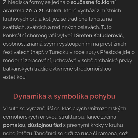
Z hlediska formy se jedná o
současné folklorní
aranžmá 20. a 21. století
, které vychází z místních
kruhových orů a kol, jež se tradičně tančila na
svatbách, svátcích a rodinných oslavách. Tuto
konkrétní choreografii vytvořil
Sreten Kaluđerović
,
osobnost známá svými vystoupeními na prestižních
festivalech (např. v Turecku v roce 2017). Přestože jde o
moderní zpracování, uchovává v sobě archaické prvky
balkánských tradic ovlivněné středomořskou
estetikou.
💃 Dynamika a symbolika pohybu
Vrsuta se výrazně liší od klasických vnitrozemských
černohorských or svou strukturou. Tanec začíná
pomalou, důstojnou fází
s přesnými kroky v kruhu
nebo řetězu. Tanečníci se drží za ruce či ramena, což