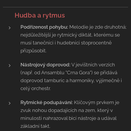
🥁
Hudba a rytmus
Podřízenost pohybu:
Melodie je zde druhotná;
nejdůležitější je rytmický diktát, kterému se
musí tanečníci i hudebníci stoprocentně
přizpůsobit.
Nástrojový doprovod:
V jevištních verzích
(např. od Ansamblu "Crna Gora") se přidává
doprovod tamburic a harmoniky, výjimečně i
celý orchestr.
Rytmické podupávání:
Klíčovým prvkem je
zvuk nohou dopadajících na zem, který v
minulosti nahrazoval bicí nástroje a udával
základní takt.