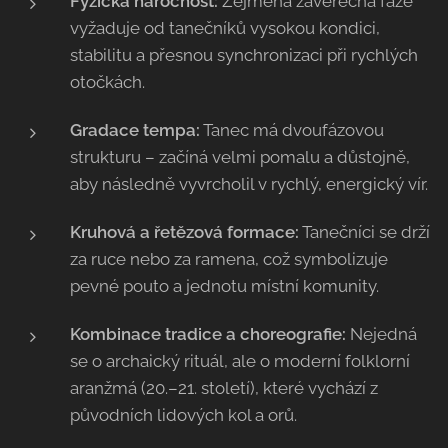
Fyzická náročnost:
Zejména závěrečná fáze
vyžaduje od tanečníků vysokou kondici,
stabilitu a přesnou synchronizaci při rychlých
otočkách.
Gradace tempa:
Tanec má dvoufázovou
strukturu – začíná velmi pomalu a důstojně,
aby následně vyvrcholil v rychlý, energický vír.
Kruhová a řetězová formace:
Tanečníci se drží
za ruce nebo za ramena, což symbolizuje
pevné pouto a jednotu místní komunity.
Kombinace tradice a choreografie:
Nejedná
se o archaický rituál, ale o moderní folklorní
aranžmá (20.–21. století), které vychází z
původních lidových kol a orů.