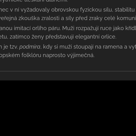
ec v ní vyžadovaly obrovskou fyzickou sílu, stabilit
řejná zkouška zralosti a síly před zraky celé komuni
anou imitací orlího páru. Muži rozpažují ruce jako kří
etu, zatímco ženy představují elegantní orlice.
 je tzv.
podmira
, kdy si muži stoupají na ramena a vy
ropském folklóru naprosto výjimečná.