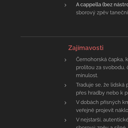
A cappella (bez nástro
sborový zpěv taneční
💡 Zajímavosti
Černohorská čapka, k
prolitou za svobodu, 
minulost.
Traduje se, že lidská 
přes hradby nebo k p
V dobách přísných kme
veřejně projevit nákl
V nejstarší, autentic
sborový zpěv a silné,