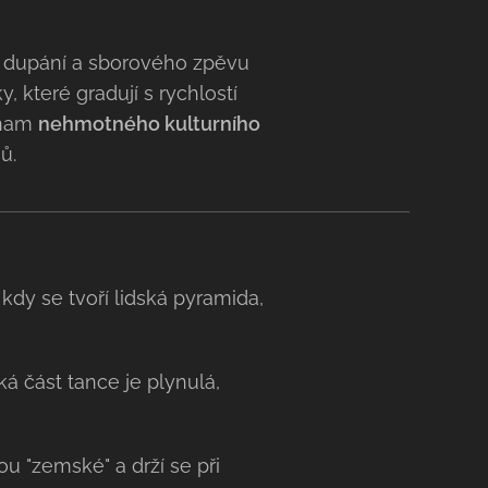
 dupání a sborového zpěvu
, které gradují s rychlostí
znam
nehmotného kulturního
nů.
kdy se tvoří lidská pyramida,
 část tance je plynulá,
u "zemské" a drží se při