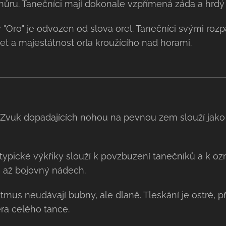
hůru. Tanečníci mají dokonale vzpřímená záda a hrdý 
"Oro" je odvozen od slova orel. Tanečníci svými ro
t a majestátnost orla kroužícího nad horami.
Zvuk dopadajících nohou na pevnou zem slouží jako
typické výkřiky slouží k povzbuzení tanečníků a k oz
, až bojovný nádech.
mus neudávají bubny, ale dlaně. Tleskání je ostré, p
ra celého tance.