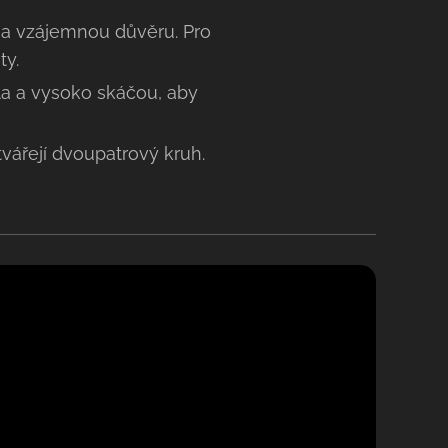
u a vzájemnou důvěru. Pro
ty.
dla a vysoko skáčou, aby
tvářejí dvoupatrový kruh.