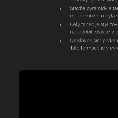
Stavba pyramidy a tan
mladé muže to byla ve
Celý tanec je stylizov
napodobili dravce v l
Nejslavnějším prvkem
Tato formace je v ev