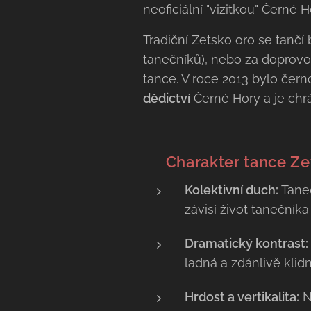
neoficiální "vizitkou" Černé H
Tradiční Zetsko oro se tančí
tanečníků), nebo za doprovodu
tance. V roce 2013 bylo čer
dědictví
Černé Hory a je chr
💃 Charakter tance Ze
Kolektivní duch:
Tanec
závisí život tanečníka
Dramatický kontrast:
ladná a zdánlivě klidn
Hrdost a vertikalita:
Na