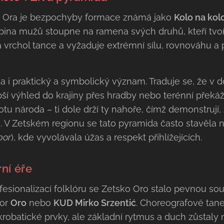
ho Ora je bezpochyby formace známá jako
Kolo na kol
pina mužů stoupne na ramena svých druhů, kteří tvoří
 vrchol tance a vyžaduje extrémní sílu, rovnováhu a
da i praktický a symbolický význam. Traduje se, že 
ší výhled do krajiny přes hradby nebo terénní překá
otu národa – ti dole drží ty nahoře, čímž demonstrují, 
e. V Zetském regionu se tato pyramida často stavěla 
bor
), kde vyvolávala úžas a respekt přihlížejících.
ní éře
ofesionalizací folklóru se Zetsko Oro stalo pevnou so
bor
Oro
nebo
KUD Mirko Srzentić
. Choreografové tane
akrobatické prvky, ale základní rytmus a duch zůstaly