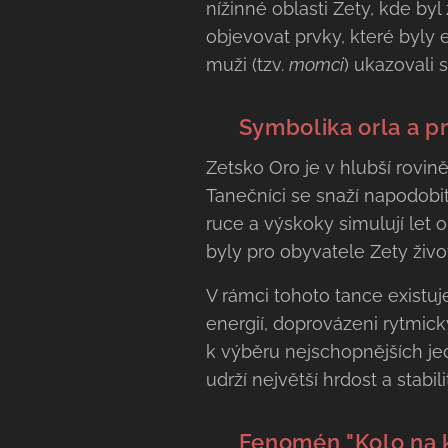
nížinné oblasti Zety, kde by
objevovat prvky, které byly 
muži (tzv.
momci
) ukazovali 
🦅 Symbolika orla a p
Zetsko Oro je v hlubší rovin
Tanečníci se snaží napodobi
ruce a výskoky simulují let 
byly pro obyvatele Zety živo
V rámci tohoto tance existuj
energií, doprovázeni rytmický
k výběru nejschopnějších jed
udrží největší hrdost a stabi
🪜 Fenomén "Kolo na k