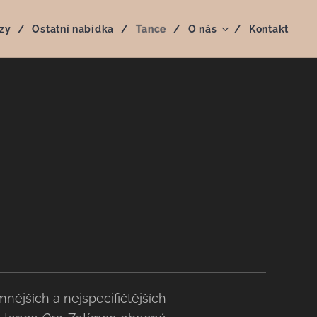
zy
Ostatní nabídka
Tance
O nás
Kontakt
nějších a nejspecifičtějších