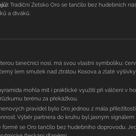
jů):
Tradiční Zetsko Oro se tančilo bez hudebních nás
ků a diváků.
terou tanečníci nosí, má svou vlastní symboliku: če
černý lem smutek nad ztrátou Kosova a zlaté výšivky
pyramida mohla mít i praktické využití při válčení v h
růzkumu terénu za překážkou.
nových pravidel bylo Oro jednou z mála příležitostí,
onnost. Výběr partnera do kruhu byl jasným signálem p
ké formě se Oro tančilo bez hudebního doprovodu. Je
 rytmické tleskání dlaněmi.