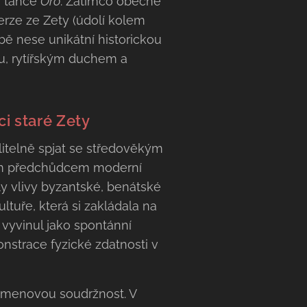
o tance
Oro
. Zatímco obecné
erze ze Zety (údolí kolem
bě nese unikátní historickou
u, rytířským duchem a
ci staré Zety
itelně spjat se středověkým
kým předchůdcem moderní
ily vlivy byzantské, benátské
ltuře, která si zakládala na
 vyvinul jako spontánní
onstrace fyzické zdatnosti v
 kmenovou soudržnost. V