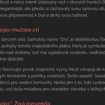
l život o něco méně izolovaný než v drsných horách Du
elegantnější, ale přesto si zachovaly svou syrovou síl
svou připravenost k boji a dívky svou ladnost.
rojev mužské cti
ě tancem orlů. Samotný název "Oro" je dialektickou for
t pohyby tohoto majestátního ptáka, který je symbo
orla nad skalisky, což má vyjadřovat svobodu, nadhled
tně důležité.
e fascinující prvek vzájemné výzvy. Muži vstupují do 
m tleskáním a pokřiky ostatních. Tento aspekt "soutěž
inců pro vedení komunity. Nešlo jen o to, kdo vyskoč
litu, což byla metafora pro charakter člověka v těžký
olo": Živá pyramida