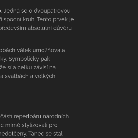
o
. Jedná se o dvoupatrovou
 spodní kruh. Tento prvek je
 především absolutní důvěru
v dobách válek umožňovala
žky. Symbolicky pak
že síla celku závisí na
na svatbách a velkých
učástí repertoáru národních
c mírně stylizovali pro
 nedotčeny. Tanec se stal