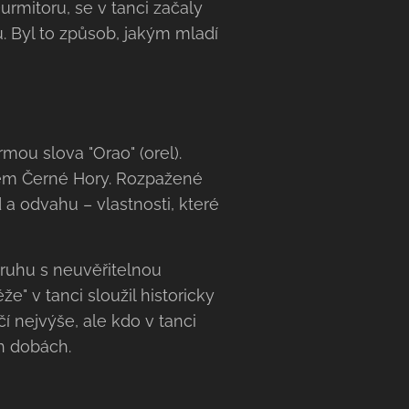
rmitoru, se v tanci začaly
u. Byl to způsob, jakým mladí
mou slova "Orao" (orel).
lem Černé Hory. Rozpažené
 a odvahu – vlastnosti, které
kruhu s neuvěřitelnou
e" v tanci sloužil historicky
í nejvýše, ale kdo v tanci
ch dobách.