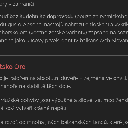
ory v zahraničí.
 buď
bez hudebního doprovodu
(pouze za rytmického
 gusle. Absenci nástrojů nahrazuje tleskání a výkřiky
nohorské oro (včetně zetské varianty) zapsáno na se
áněno jako klíčový prvek identity balkánských Slova
tsko Oro
 je založen na absolutní důvěře – zejména ve chvíli, 
 nahoře na stabilitě těch dole.
Mužské pohyby jsou výbušné a silové, zatímco ženská
á, což vytváří krásné napětí.
 rozdíl od mnoha jiných balkánských tanců, které jso