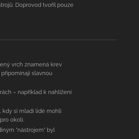
trojů. Doprovod tvořil pouze
rvený vrch znamená krev
 připomínají slavnou
orách – například k nahlížení
 kdy si mladí lidé mohli
ro okolí.
diným "nástrojem" byl