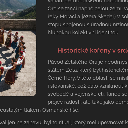
variant černohorského národníh
Oro se tančí napříč celou zemí, v
řeky Morači a jezera Skadar) v so
stopu spojenou s úrodnou nížino
hlubokou kolektivní identitou.
🇲🇪️
Histor
ické kořeny v srd
Původ Zetského Ora je neodmysl
státem Zeta, který byl historic
Černé Hory. V této oblasti se mís
i slovanské, což dalo vzniknout ku
svobodě a vojenské cti. Tanec se
projev radosti, ale také jako dem
neustálým tlakem Osmanské říše.
 jen na zábavu; byl to rituál, který měl upevňovat