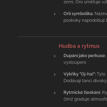
zemi, Oro směřuje vz
Orlí symbolika:
Název 
poskoky napodobují le
🥁
Hudba a rytmus
Dupání jako perkuse:
vystoupení.
Výkřiky "Oj-ha!":
Tyto 
Dodávají tanci divoký
Rytmické tleskání:
Ryt
čímž graduje atmosfé