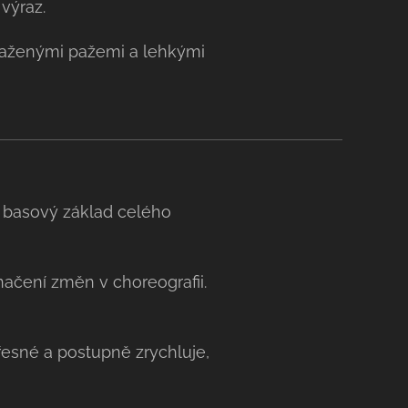
výraz.
zpaženými pažemi a lehkými
 basový základ celého
načení změn v choreografii.
řesné a postupně zrychluje,