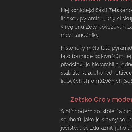
Nejikoničtější částí Zetské
lidskou pyramidu, kdy si sku
v regionu Zety považován za
mezi tanečníky.
Historicky měla tato pyrami
tato formace bojovníkům lep
představuje hierarchii a jedn
stabilitě každého jednotlivc
lidových shromážděních (
sa
🏛️ Zetsko Oro v moder
S příchodem 20. století a pr
souborů, jako je slavný sou
jeviště, aby zdůraznili jeho 