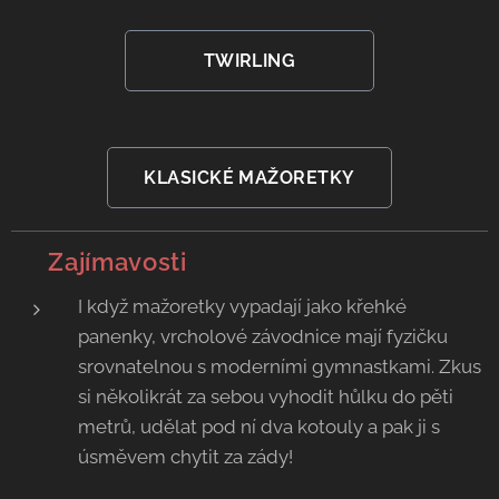
TWIRLING
KLASICKÉ MAŽORETKY
💡 Zajímavosti
I když mažoretky vypadají jako křehké
panenky, vrcholové závodnice mají fyzičku
srovnatelnou s moderními gymnastkami. Zkus
si několikrát za sebou vyhodit hůlku do pěti
metrů, udělat pod ní dva kotouly a pak ji s
úsměvem chytit za zády!