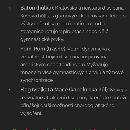
Baton (hůlka):
Královská a nejstarší disciplína.
Kovová hůlka s gumovými koncovkami létá do
výšky i několika metrů, zatímco pod ní
závodnice rotuje v piruetách nebo dělá
gymnastické prvky.
Pom-Pom (třásně):
Velmi dynamická a
vizuálně strhující disciplína inspirovaná
americkým cheerleadingem. Vyžaduje
mnohem více gymnastických prvků a týmové
synchronizace.
Flag (vlajka) a Mace (kapelnická hůl):
Novější
a vizuálně atraktivní disciplíny, které do soutěží
přinášejí další možnosti choreografického
vyjádření.