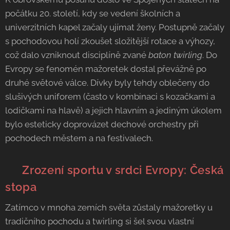
počátku 20. století, kdy se vedení školních a
univerzitních kapel začaly ujímat ženy. Postupně začaly
s pochodovou holí zkoušet složitější rotace a výhozy,
což dalo vzniknout disciplíně zvané
baton twirling
. Do
Evropy se fenomén mažoretek dostal převážně po
druhé světové válce. Dívky byly tehdy oblečeny do
slušivých uniforem (často v kombinaci s kozačkami a
lodičkami na hlavě) a jejich hlavním a jediným úkolem
bylo esteticky doprovázet dechové orchestry při
pochodech městem a na festivalech.
🇨🇿 Zrození sportu v srdci Evropy: Česká
stopa
Zatímco v mnoha zemích světa zůstaly mažoretky u
tradičního pochodu a twirling si šel svou vlastní