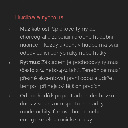
🥁
Hudba a rytmus
Muzikálnost:
Špičkové týmy do
choreografie zapojují i drobné hudební
nuance – každý akcent v hudbě má svůj
odpovídající pohyb ruky nebo hůlky.
Rytmus:
Základem je pochodový rytmus
(často
2/4
nebo
4/4
takt). Tanečnice musí
přesně akcentovat první dobu a udržet
tempo i při nejsložitějších prvcích.
Od pochodů k popu:
Tradiční dechovku
dnes v soutěžním sportu nahradily
moderní hity, filmová hudba nebo
energické elektronické tracky.