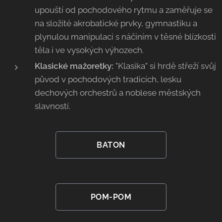
upouští od pochodového rytmu a zaměřuje se
na složité akrobatické prvky, gymnastiku a
plynulou manipulaci s náčiním v těsné blízkosti
těla i ve vysokých výhozech.
Klasické mažoretky:
"Klasika" si hrdě střeží svůj
původ v pochodových tradicích, lesku
dechových orchestrů a noblese městských
slavností.
BATON
POM-POM