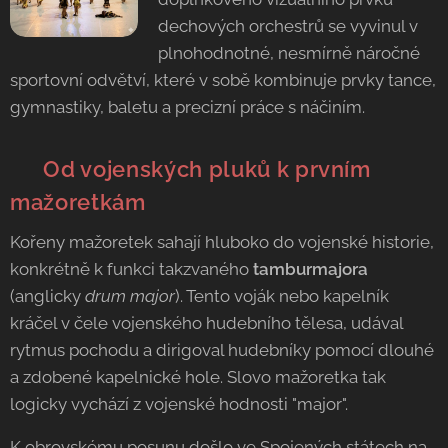
dechových orchestrů se vyvinul v
plnohodnotné, nesmírně náročné
sportovní odvětví, které v sobě kombinuje prvky tance,
gymnastiky, baletu a precizní práce s náčiním.
🥁 Od vojenských pluků k prvním
mažoretkám
Kořeny mažoretek sahají hluboko do vojenské historie,
konkrétně k funkci takzvaného
tamburmajora
(anglicky
drum major
). Tento voják nebo kapelník
kráčel v čele vojenského hudebního tělesa, udával
rytmus pochodu a dirigoval hudebníky pomocí dlouhé
a zdobené kapelnické hole. Slovo mažoretka tak
logicky vychází z vojenské hodnosti "major".
K obrovskému posunu došlo ve Spojených státech na