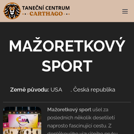
MAŽORETKOVÝ
SPORT
Země původu:
USA 🇺🇸, Česká republika 🇨🇿
Mažoretkový sport
ušel za
posledních několik desetiletí
naprosto fascinující cestu. Z
doplňkového vizuálního prvku