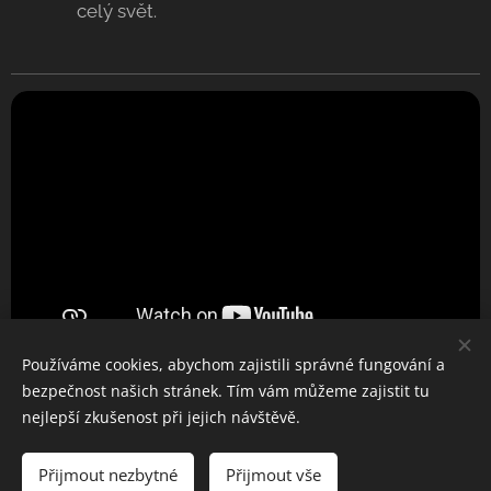
celý svět.
Používáme cookies, abychom zajistili správné fungování a
bezpečnost našich stránek. Tím vám můžeme zajistit tu
nejlepší zkušenost při jejich návštěvě.
Tancuj srdcem
Přijmout nezbytné
Přijmout vše
Vytvořeno službou
Webnode
Cookies