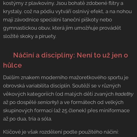
kostýmy z plavkoviny. Jsou bohatě zdobené flitry a
krystaly, což na pódiu vytváří oslnivý efekt, a na nohou
mají závodnice speciální taneční piškoty nebo
gymnastickou obuv, která jim umožňuje provádět
složité skoky a piruety.
🪄 Náčiní a disciplíny: Není to už jen o
hůlce
Dalším znakem moderního mažoretkového sportu je
obrovská variabilita disciplín. Soutěží se v různých
věkových kategoriích (od malých dětí zvaných
kadetky
až po dospělé
seniorky
) a ve formátech od velkých
skupinových formací (až 25 členek) přes miniformace
až po dua, tria a sóla.
Klíčové je však rozdělení podle použitého náčiní: