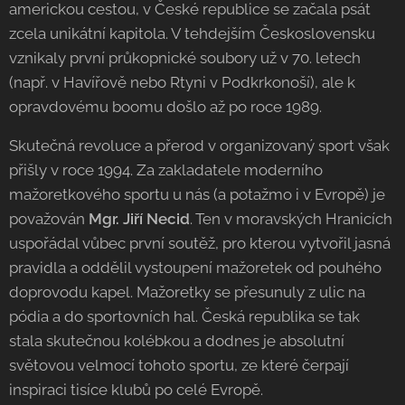
americkou cestou, v České republice se začala psát
zcela unikátní kapitola. V tehdejším Československu
vznikaly první průkopnické soubory už v 70. letech
(např. v Havířově nebo Rtyni v Podkrkonoší), ale k
opravdovému boomu došlo až po roce 1989.
Skutečná revoluce a přerod v organizovaný sport však
přišly v roce 1994. Za zakladatele moderního
mažoretkového sportu u nás (a potažmo i v Evropě) je
považován
Mgr. Jiří Necid
. Ten v moravských Hranicích
uspořádal vůbec první soutěž, pro kterou vytvořil jasná
pravidla a oddělil vystoupení mažoretek od pouhého
doprovodu kapel. Mažoretky se přesunuly z ulic na
pódia a do sportovních hal. Česká republika se tak
stala skutečnou kolébkou a dodnes je absolutní
světovou velmocí tohoto sportu, ze které čerpají
inspiraci tisíce klubů po celé Evropě.