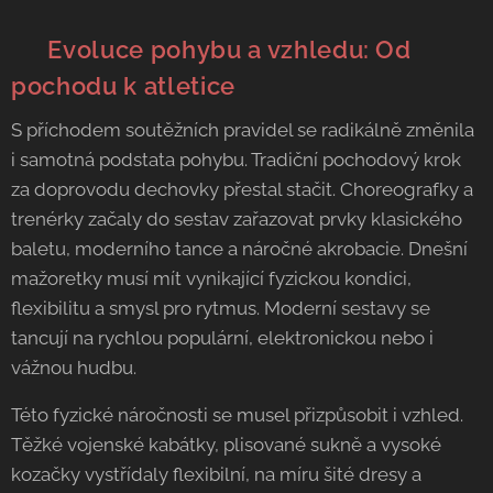
🤸‍♀️ Evoluce pohybu a vzhledu: Od
pochodu k atletice
S příchodem soutěžních pravidel se radikálně změnila
i samotná podstata pohybu. Tradiční pochodový krok
za doprovodu dechovky přestal stačit. Choreografky a
trenérky začaly do sestav zařazovat prvky klasického
baletu, moderního tance a náročné akrobacie. Dnešní
mažoretky musí mít vynikající fyzickou kondici,
flexibilitu a smysl pro rytmus. Moderní sestavy se
tancují na rychlou populární, elektronickou nebo i
vážnou hudbu.
Této fyzické náročnosti se musel přizpůsobit i vzhled.
Těžké vojenské kabátky, plisované sukně a vysoké
kozačky vystřídaly flexibilní, na míru šité dresy a