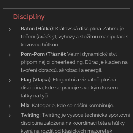
✨
Disciplíny
Baton (Hůlka):
Královská disciplína. Zahrnuje
točení (
twirling
), výhozy a složitou manipulaci s
kovovou hůlkou.
Pom-Pom (Třásně):
Velmi dynamický styl
připomínající cheerleading. Důraz je kladen na
tvoření obrazců, akrobacii a energii.
Flag (Vlajka):
Elegantní a vizuálně plošná
disciplína, kde se pracuje s velkým kusem
látky na tyči.
Mix:
Kategorie, kde se náčiní kombinuje.
Twirling:
Twirling je vysoce technická sportovní
disciplína založená na koordinaci těla a hůlky,
která na rozdíl od klasických mažoretek