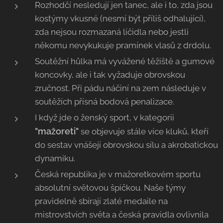
Rozhodčí nesledují jen tanec, ale i to, zda jsou
kostýmy vkusné (nesmí být příliš odhalující),
zda nejsou rozmazaná líčidla nebo jestli
někomu nevykukuje pramínek vlasů z drdolu.
Soutěžní hůlka má vyvážené těžiště a gumové
koncovky, ale i tak vyžaduje obrovskou
zručnost. Při pádu náčiní na zem následuje v
soutěžích přísná bodová penalizace.
I když jde o ženský sport, v kategorii
"mažoreti"
se objevuje stále více kluků, kteří
do sestav vnášejí obrovskou sílu a akrobatickou
dynamiku.
Česká republika je v mažoretkovém sportu
absolutní světovou špičkou. Naše týmy
pravidelně sbírají zlaté medaile na
mistrovstvích světa a česká pravidla ovlivnila