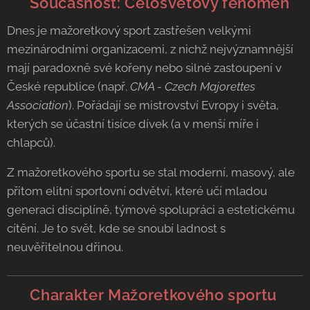
🌍 Současnost: Celosvětový fenomén
Dnes je mažoretkový sport zastřešen velkými
mezinárodními organizacemi, z nichž nejvýznamnější
mají paradoxně své kořeny nebo silné zastoupení v
České republice (např.
CMA - Czech Majorettes
Association
). Pořádají se mistrovství Evropy i světa,
kterých se účastní tisíce dívek (a v menší míře i
chlapců).
Z mažoretkového sportu se stal moderní, masový, ale
přitom elitní sportovní odvětví, které učí mladou
generaci disciplíně, týmové spolupráci a estetickému
cítění. Je to svět, kde se snoubí ladnost s
neuvěřitelnou dřinou.
💃 Charakter Mažoretkového sportu