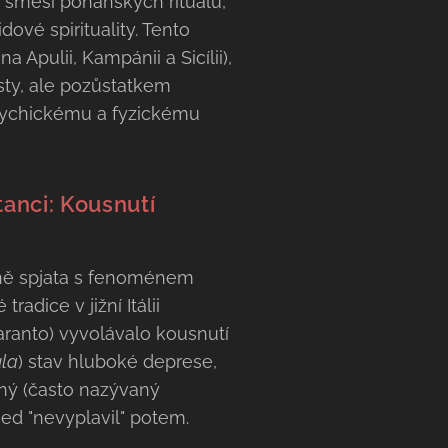
ící směsí pohanských rituálů,
ové spirituality. Tento
na Apulii, Kampánii a Sicílii),
sty, ale pozůstatkem
psychickému a fyzickému
anci: Kousnutí
elně spjata s fenoménem
 tradice v jižní Itálii
aranto) vyvolávalo kousnutí
ula
) stav hluboké deprese,
ený (často nazývaný
jed "nevyplavil" potem.