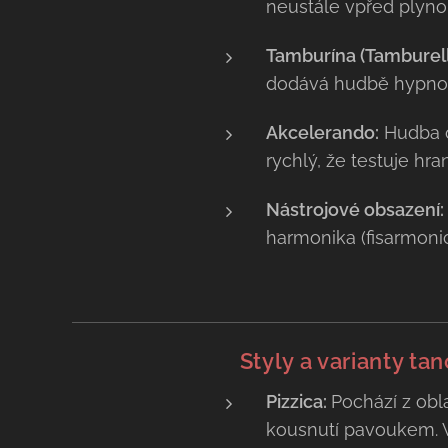
neustále vpřed plynou
Tamburína (Tamburell
dodává hudbě hypnoti
Akcelerando:
Hudba o
rychlý, že testuje hr
Nástrojové obsazení:
harmonika (fisarmonic
✨
Styly a varianty ta
Pizzica:
Pochází z obl
kousnutí pavoukem. 