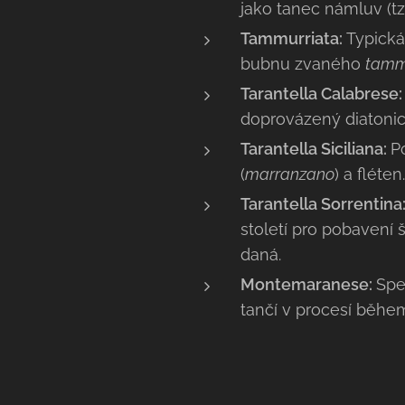
jako tanec námluv (tz
Tammurriata:
Typická
bubnu zvaného
tamm
Tarantella Calabrese
doprovázený diatoni
Tarantella Siciliana:
P
(
marranzano
) a fléten.
Tarantella Sorrentina
století pro pobavení 
daná.
Montemaranese:
Spe
tančí v procesí během