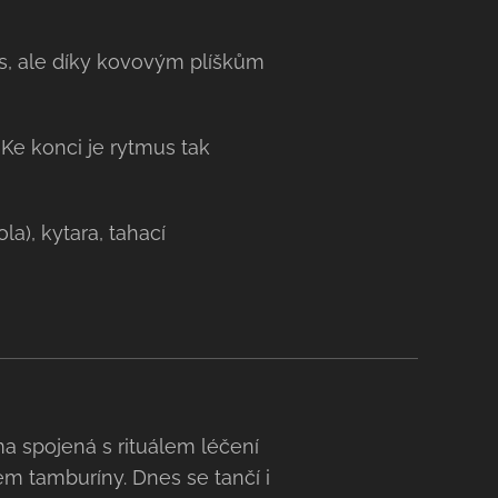
, ale díky kovovým plíškům
e konci je rytmus tak
a), kytara, tahací
rma spojená s rituálem léčení
 tamburíny. Dnes se tančí i