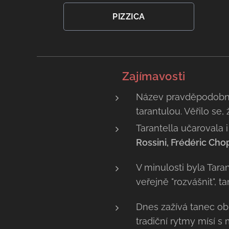
PIZZICA
💡 Zajímavosti
Název pravděpodobn
tarantulou. Věřilo se
Tarantella učarovala i
Rossini, Frédéric Cho
V minulosti byla Tarant
veřejně "rozvášnit", 
Dnes zažívá tanec ob
tradiční rytmy mísí 