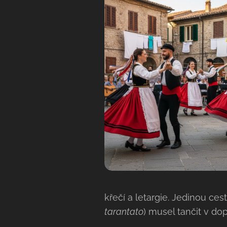
křečí a letargie. Jedinou ce
tarantato
) musel tančit v do