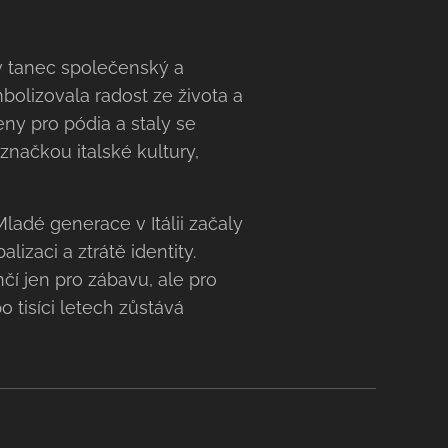
 v tanec společenský a
bolizovala radost ze života a
eny pro pódia a staly se
 značkou italské kultury,
ladé generace v Itálii začaly
izaci a ztrátě identity.
ančí jen pro zábavu, ale pro
o tisíci letech zůstává