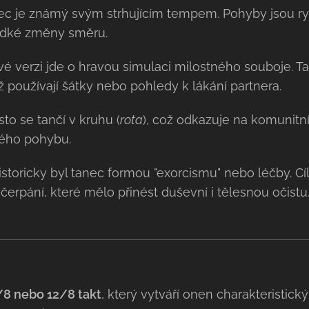
c je známý svým strhujícím tempem. Pohyby jsou ryc
rudké změny směru.
é verzi jde o hravou simulaci milostného souboje. Tan
ž používají šátky nebo pohledy k lákání partnera.
to se tančí v kruhu (
rota
), což odkazuje na komunitní
ého pohybu.
storicky byl tanec formou "exorcismu" nebo léčby. C
erpání, které mělo přinést duševní i tělesnou očistu
8 nebo 12/8 takt
, který vytváří onen charakteristický