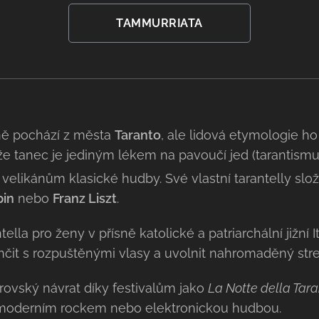
TAMMURRIATA
ě pochází z města
Taranto
, ale lidová etymologie h
, že tanec je jediným lékem na pavoučí jed (tarantismu
 velikánům klasické hudby. Své vlastní tarantelly slož
pin
nebo
Franz Liszt
.
ella pro ženy v přísně katolické a patriarchální jižní Itá
tančit s rozpuštěnými vlasy a uvolnit nahromaděný stre
rovský návrat díky festivalům jako
La Notte della Tar
s moderním rockem nebo elektronickou hudbou.