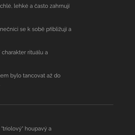
hlé, lehké a často zahrnují
ečníci se k sobě přibližují a
 charakter rituálu a
ílem bylo tancovat až do
.
 "triolový" houpavý a