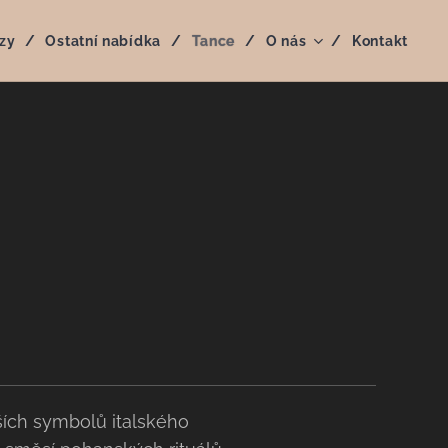
zy
Ostatní nabídka
Tance
O nás
Kontakt
ších symbolů italského