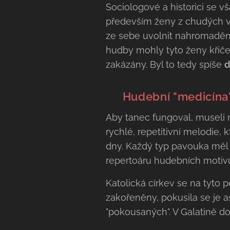
Sociologové a historici se v
především ženy z chudých ve
ze sebe uvolnit nahromaděný 
hudby mohly tyto ženy křičet
zakázány. Byl to tedy spíše
d
⛪ Hudební "medicína" 
Aby tanec fungoval, museli n
rychlé, repetitivní melodie, 
dny. Každý typ pavouka měl 
repertoáru hudebních motiv
Katolická církev se na tyto 
zakořeněny, pokusila se je 
"pokousaných". V Galatině do