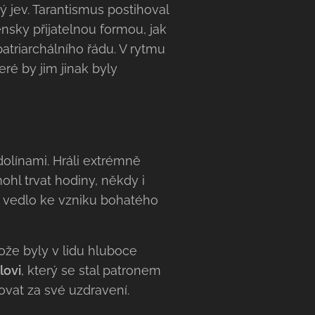
 jev. Tarantismus postihoval
sky přijatelnou formou, jak
atriarchálního řádu. V rytmu
ré by jim jinak byly
dolínami. Hráli extrémně
ohl trvat hodiny, někdy i
ž vedlo ke vzniku bohatého
ože byly v lidu hluboce
lovi
, který se stal patronem
ovat za své uzdravení.