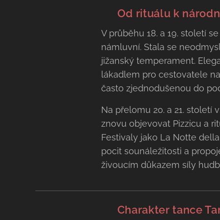
💃 Od rituálu k národ
V průběhu 18. a 19. století 
námluvní. Stala se neodmysli
jižanský temperament. Elegan
lákadlem pro cestovatele na je
často zjednodušenou do pod
Na přelomu 20. a 21. století
znovu objevovat Pizzicu a rit
Festivaly jako La Notte della 
pocit sounáležitosti a propoj
živoucím důkazem síly hudby
💃 Charakter tance Ta