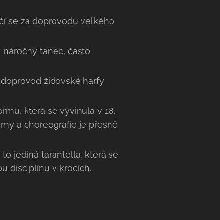
čí se za doprovodu velkého
y náročný tanec, často
vá doprovod židovské harfy
ormu, která se vyvinula v 18.
týmy a choreografie je přesně
e to jediná tarantella, která se
 disciplínu v krocích.