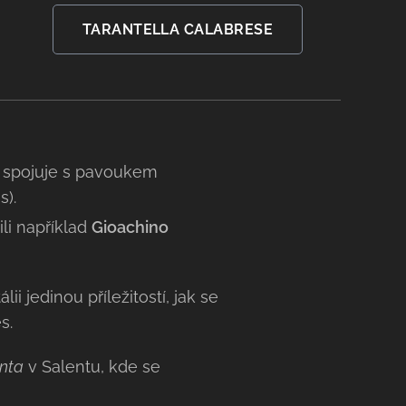
TARANTELLA CALABRESE
o spojuje s pavoukem
s).
ili například
Gioachino
lii jedinou příležitostí, jak se
s.
anta
v Salentu, kde se