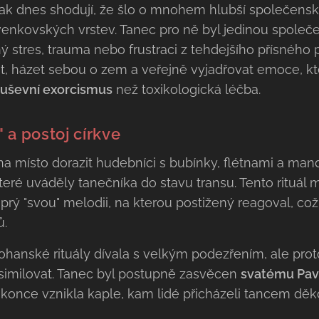
šak dnes shodují, že šlo o mnohem hlubší společenský
nkovských vrstev. Tanec pro ně byl jedinou společen
stres, trauma nebo frustraci z tehdejšího přísného p
, házet sebou o zem a veřejně vyjadřovat emoce, kte
uševní exorcismus
než toxikologická léčba.
a postoj církve
a místo dorazit hudebníci s bubínky, flétnami a man
které uváděly tanečníka do stavu transu. Tento rituál m
prý "svou" melodii, na kterou postižený reagoval, co
ů.
pohanské rituály dívala s velkým podezřením, ale prot
asimilovat. Tanec byl postupně zasvěcen
svatému Pav
konce vznikla kaple, kam lidé přicházeli tancem děk