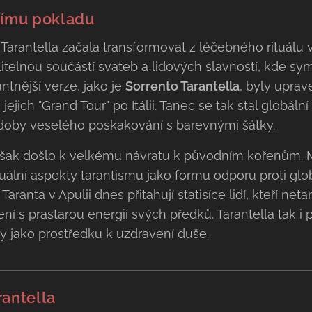
nímu pokladu
se Tarantella začala transformovat z léčebného rituálu
telnou součástí svateb a lidových slavností, kde sym
tnější verze, jako je
Sorrento Tarantella
, byly uprav
jich "Grand Tour" po Itálii. Tanec se tak stal globální
oby veselého poskakování s barevnými šátky.
 však došlo k velkému návratu k původním kořenům. M
uální aspekty tarantismu jako formu odporu proti global
Taranta v Apulii dnes přitahují statisíce lidí, kteří net
ení s prastarou energií svých předků. Tarantella tak i p
 jako prostředku k uzdravení duše.
rantella