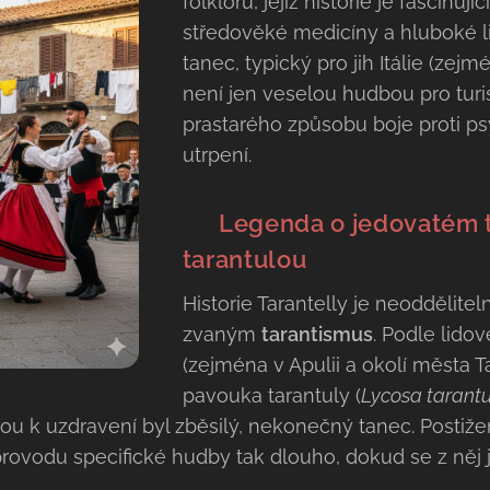
folklóru, jejíž historie je fascinuj
středověké medicíny a hluboké lid
tanec, typický pro jih Itálie (zejmé
není jen veselou hudbou pro turi
prastarého způsobu boje proti 
utrpení.
​🇮🇹
Legenda o jedovatém t
tarantulou
Historie Tarantelly je neoddělit
zvaným
tarantismus
. Podle lidové
(zejména v Apulii a okolí města T
pavouka tarantuly (
Lycosa tarant
stou k uzdravení byl zběsilý, nekonečný tanec. Postiž
provodu specifické hudby tak dlouho, dokud se z něj 