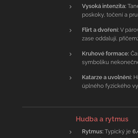
Vysoká intenzita:
Tane
poskoky, točení a p
Flirt a dvoření:
V párov
zase oddalují, přičem
Kruhové formace:
Čas
symboliku nekonečn
Katarze a uvolnění:
Hi
úplného fyzického vyč
🥁
Hudba a rytmus
Rytmus:
Typický je
6/