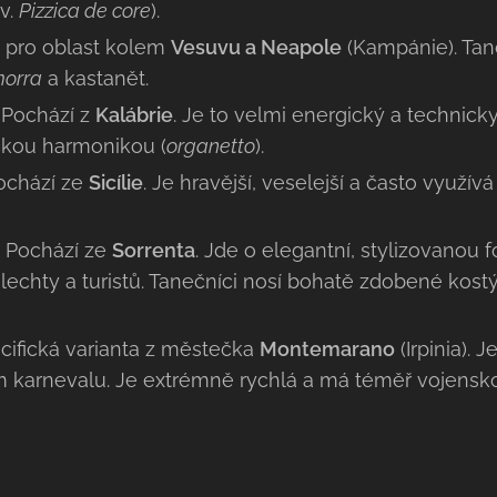
v.
Pizzica de core
).
 pro oblast kolem
Vesuvu a Neapole
(Kampánie). Tan
orra
a kastanět.
:
Pochází z
Kalábrie
. Je to velmi energický a technick
ckou harmonikou (
organetto
).
ochází ze
Sicílie
. Je hravější, veselejší a často využí
:
Pochází ze
Sorrenta
. Jde o elegantní, stylizovanou f
šlechty a turistů. Tanečníci nosí bohatě zdobené kos
cifická varianta z městečka
Montemarano
(Irpinia). J
 karnevalu. Je extrémně rychlá a má téměř vojenskou