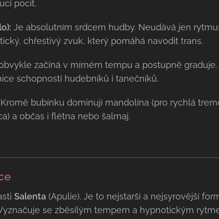
cí pocit.
o):
Je absolutním srdcem hudby. Neudává jen rytmus
cký, chřestivý zvuk, který pomáhá navodit trans.
bvykle začíná v mírném tempu a postupně graduje. K
anice schopností hudebníků i tanečníků.
Kromě bubínku dominují mandolína (pro rychlá tremol
a) a občas i flétna nebo šalmaj.
nce
asti
Salenta
(Apulie). Je to nejstarší a nejsyrovější fo
Vyznačuje se zběsilým tempem a hypnotickým rytmem